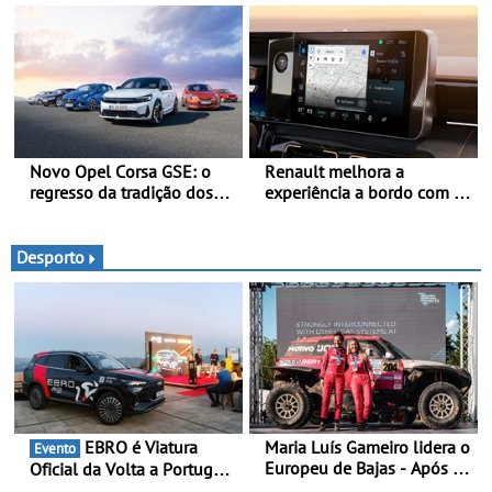
veículos elétricos
carbono - O projeto é
designado como
Cornerstone
Novo Opel Corsa GSE: o
Renault melhora a
regresso da tradição dos
experiência a bordo com o
“hot hatch” - Pequeno,
Gemini - Este é o assistente
potente, rápido: 207 kW
de IA da google, agora
(281 cv), 345 Nm, 0 aos
disponível com o OpenR
Desporto
100 km/h em 5,5 segundos
link
EBRO é Viatura
Maria Luís Gameiro lidera o
Evento
Europeu de Bajas - Após a
Oficial da Volta a Portugal
Baja da Grécia
2026 - Marca reforça