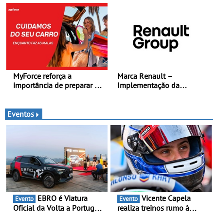
plug-in
MercedesTrophy
MyForce reforça a
Marca Renault –
importância de preparar o
Implementação da
carro antes das viagens de
estratégia «futuREady»,
verão - Dicas para antes da
combinando crescimento,
viagem de automóvel
eletrificação e criação de
Eventos
valor
EBRO é Viatura
Vicente Capela
Evento
Evento
Oficial da Volta a Portugal
realiza treinos rumo à
2026 - Marca reforça
temporada do Campeonato