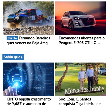
presença nacional ao lado
da mítica prova de ciclismo
e leva a sua gama SUV
multi-energia às estradas
de Portugal
Fernando Barreiros
Encomendas abertas para o
Evento
Peugeot E-208 GTi - O
quer vencer na Baja Aragón
novo desportivo elétrico
- Piloto está na luta pelo
com as melhores
título da Taça do Mundo de
performances da categoria
Bajas
Sabia que
KINTO regista crescimento
Soc. Com. C. Santos
de 9,68% e aumento de
conquista Taça Ibérica de
43% na frota elétrica e
Concessionários do