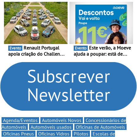
presença nacional ao lado
Portugal Karting e mira boa
da mítica prova de ciclismo
estreia - O Campeonato
e leva a sua gama SUV
Portugal Karting 2026
multi-energia às estradas
decorre entre 1 de Março e
de Portugal
6 de Setembro
Renault Portugal
Este verão, a Moeve
Evento
Evento
apoia criação do Challenge
ajuda a poupar: está de
Clio Rally5 - O
volta a campanha “Vai e
compromisso com o
Volta” com descontos de
automobilismo nacional
até 11€
continua em 2026
Agenda/Eventos
Automóveis Novos
Concessionários de
Automóveis
Automóveis usados
Oficinas de Automóveis
Oficinas Pneus
Oficinas Vidros
Pilotos
Escolas de