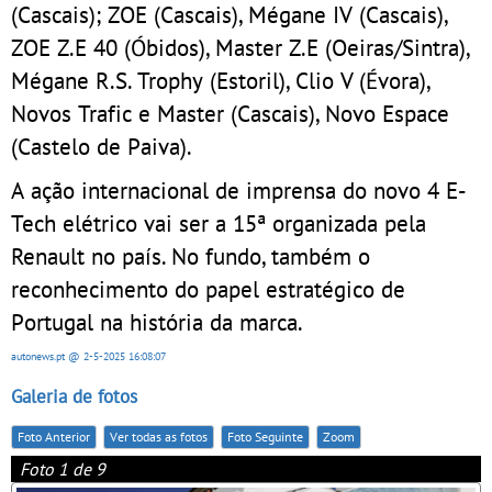
(Cascais); ZOE (Cascais), Mégane IV (Cascais),
ZOE Z.E 40 (Óbidos), Master Z.E (Oeiras/Sintra),
Mégane R.S. Trophy (Estoril), Clio V (Évora),
Novos Trafic e Master (Cascais), Novo Espace
(Castelo de Paiva).
A ação internacional de imprensa do novo 4 E-
Tech elétrico vai ser a 15ª organizada pela
Renault no país. No fundo, também o
reconhecimento do papel estratégico de
Portugal na história da marca.
autonews.pt
@ 2-5-2025
16:08:07
Galeria de fotos
Foto Anterior
Ver todas as fotos
Foto Seguinte
Zoom
Foto 1 de 9