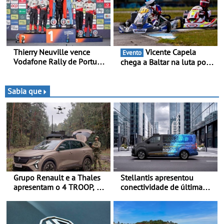
Rally Cup
Thierry Neuville vence
Vicente Capela
Evento
Vodafone Rally de Portugal
chega a Baltar na luta por
2026 - Furo na penúltima
pontos na classificação -
especial tira triunfo a Ogier
Piloto de Beja disputa a 3ª
ronda do RMC Portugal
Sabia que
com ambição renovada de
regressar ao pódio
Grupo Renault e a Thales
Stellantis apresentou
apresentam o 4 TROOP, um
conectividade de última
veículo tático inovador
geração e a plataforma L4-
para futuras missões das
Ready™ na Move 2026,
forças terrestres
em Londres