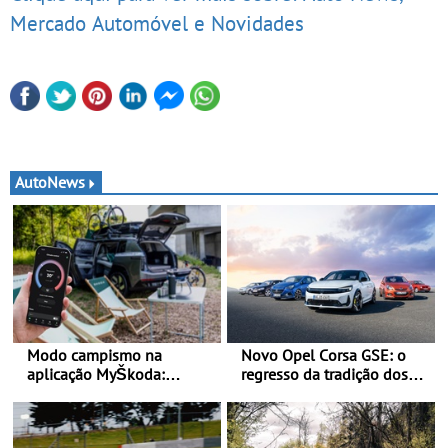
Mercado Automóvel e Novidades
AutoNews
Modo campismo na
Novo Opel Corsa GSE: o
aplicação MyŠkoda:
regresso da tradição dos
pernoitas confortáveis em
“hot hatch” - Pequeno,
veículos elétricos
potente, rápido: 207 kW
(281 cv), 345 Nm, 0 aos