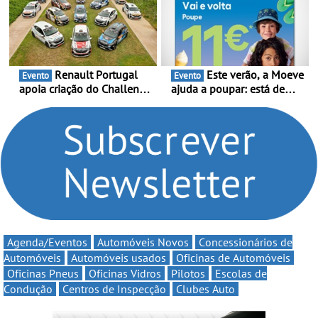
e leva a sua gama SUV
Portugal Karting 2026
multi-energia às estradas
decorre entre 1 de Março e
de Portugal
6 de Setembro
Renault Portugal
Este verão, a Moeve
Evento
Evento
apoia criação do Challenge
ajuda a poupar: está de
Clio Rally5 - O
volta a campanha “Vai e
compromisso com o
Volta” com descontos de
automobilismo nacional
até 11€
continua em 2026
Agenda/Eventos
Automóveis Novos
Concessionários de
Automóveis
Automóveis usados
Oficinas de Automóveis
Oficinas Pneus
Oficinas Vidros
Pilotos
Escolas de
Condução
Centros de Inspecção
Clubes Auto