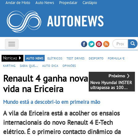
Andar de Moto
Auto News
Propedalar
Cardápio
Toggle
navigation
Notícias
auto news
elétricos
test drives
desporto
formula-e
karting
sabia que...
auto dica
opiniões
Renault 4 ganha nova
Novo Hyundai INSTER
vida na Ericeira
ultrapassa as 100
unidades vendidas em
Portugal - Em duas
Mundo está a descobri-lo em primeira mão
semanas
A vila da Ericeira está a acolher os ensaios
internacionais do novo Renault 4 E-Tech
elétrico. É o primeiro contacto dinâmico da