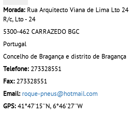
Morada:
Rua Arquitecto Viana de Lima Lto 24
R/c, Lto - 24
5300-462
CARRAZEDO BGC
Portugal
Concelho de Bragança e distrito de Bragança
Telefone:
273328551
Fax:
273328551
Email:
roque-pneus@hotmail.com
GPS:
41°47'15''N, 6°46'27''W