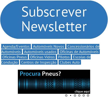
compromisso com o
Volta” com descontos de
automobilismo nacional
até 11€
continua em 2026
Agenda/Eventos
Automóveis Novos
Concessionários de
Automóveis
Automóveis usados
Oficinas de Automóveis
Oficinas Pneus
Oficinas Vidros
Pilotos
Escolas de
Condução
Centros de Inspecção
Clubes Auto