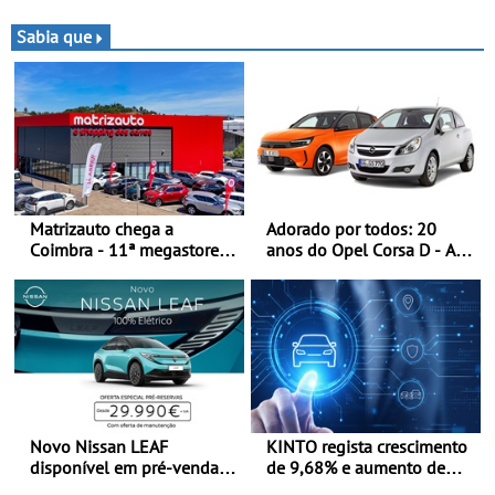
ano em que assinala o 25.º
Rali da Madeira, com Pedro
aniversário da Marca de
Almeida e Kris Meeke
Sabia que
performance premium
Matrizauto chega a
Adorado por todos: 20
Coimbra - 11ª megastore
anos do Opel Corsa D - A
reforça presença da marca
quarta geração do Corsa
na Região Centro
celebra a estreia mundial
no Salão Internacional do
Automóvel Britânico, em
Londres
Novo Nissan LEAF
KINTO regista crescimento
disponível em pré-venda a
de 9,68% e aumento de
partir de 29.990 euros +
43% na frota elétrica e