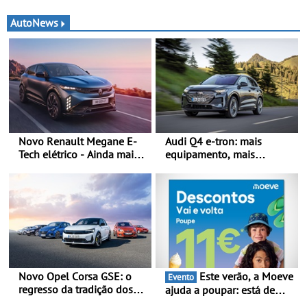
AutoNews
Novo Renault Megane E-
Audi Q4 e-tron: mais
Tech elétrico - Ainda mais
equipamento, mais
personalidade, dinamismo
tecnologia e uma oferta
e tecnologia
ainda mais competitiva -
Até 740 quilómetros de
autonomia e carregamento
mais rápido
Novo Opel Corsa GSE: o
Este verão, a Moeve
Evento
regresso da tradição dos
ajuda a poupar: está de
“hot hatch” - Pequeno,
volta a campanha “Vai e