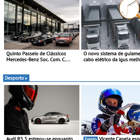
Quinto Passeio de Clássicos
O novo sistema de guiame
Mercedes-Benz Soc. Com. C.
cabo elétrico da igus mel
Santos com inscrições abertas
carregamento de camiões 
carros elétricos - O e-tract
horizontal traz mais confo
Desporto
para os motoristas, menos
acidentes nas manobras e
máxima proteção contra fu
Audi RS 5 estreou-se enquanto
Vicente Capela espera
Evento