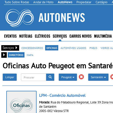
Tudo Sobre Rodas
Andar de Moto
AutoNews
Propedalar
Cardápio
EVENTOS
NOTÍCIAS
ELÉTRICOS
SERVIÇOS
CARROS NOVOS
MULTIMÉDIA
Serviços
concessionários
oficinas
automóveis usados
pneus
vidros a
directório
mapa
Oficinas Auto Peugeot em Santar
Limpar
Peugeot
Santarém
LPM - Comércio Automóvel
Morada:
Rua do Matadouro Regional, Lote 39 Zona Ind
de Santarém
2005-002 Várzea STR