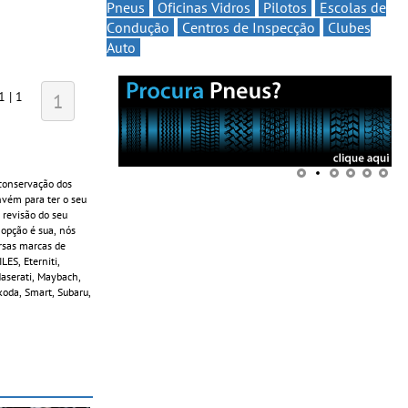
Pneus
Oficinas Vidros
Pilotos
Escolas de
Condução
Centros de Inspecção
Clubes
Auto
1 | 1
1
conservação dos
onvém para ter o seu
 revisão do seu
 opção é sua, nós
ersas marcas de
ES, Eterniti,
 Maserati, Maybach,
koda, Smart, Subaru,