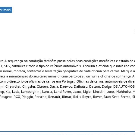
er mais
rro. A segurança na condução também passa pelas boas condições mecânicas e estado de 
 TT, SUV, cabriolet e todo o tipo de veículos automóveis . Escolha a oficina que mais lhe c
 nome, morada, contactos e localização geográfica de cada oficina para carros. Marque a
ça a manutenção do seu carro numa oficina perto de si, ou numa oficina de confiança. A
om o directório de oficinas de carros em Portugal. Oficinas de carros, automóveis de div
rham, Chevrolet, Chrysler, Citroen, Dacia, Daewoo, Daihatsu, Datsun, Dodge, DS AUTOMOBIL
 Jeep, Kia, Lada, Lamborghini, Lancia, Land Rover, Lexus, Ligier, Lincoln, Lotus, Mahindra,
Peugeot, PGO, Piaggio, Porsche, Renault, Rimac, Rolls-Royce, Rover, Saab, Seat, Secma, S