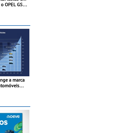
a o OPEL GSE
ento fornece
são para o
cia e a
inge a marca
utomóveis
France” desde