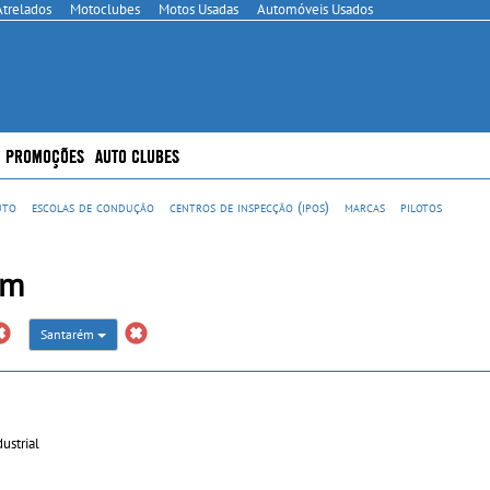
Atrelados
Motoclubes
Motos Usadas
Automóveis Usados
PROMOÇÕES
AUTO CLUBES
uto
escolas de condução
centros de inspecção (ipos)
marcas
pilotos
ém
Santarém
ustrial