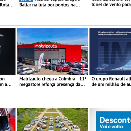
túnel de vento par
 Rotax
Baltar na luta por pontos na
27FE - O túnel de v
nco -
classificação - Piloto de Beja
dados de alta preci
aga,
disputa a 3ª ronda do RMC
equilíbrio, a eficiên
Portugal com ambição renovada
afinação do veículo
 RMC
de regressar ao pódio
ion
Matrizauto chega a Coimbra - 11ª
O grupo Renault at
om a
megastore reforça presença da
de um milhão de a
marca na Região Centro
elétricos “Made in 
lhorar
2010