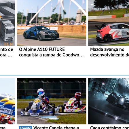
nto de
O Alpine A110 FUTURE
Mazda avança no
hora o
conquista a rampa de Goodwood
desenvolvimento d
e
na sua estreia dinâmica a nível
embarcado de captu
 DC
mundial - O protótipo de
Demonstração com 
rto
desenvolvimento do Alpine A110
armazenamento de
FUTURE fez a sua estreia
testes da Super Tai
dinâmica, em público
rtos
Vicente Capela chega a
Cada centésimo con
Evento