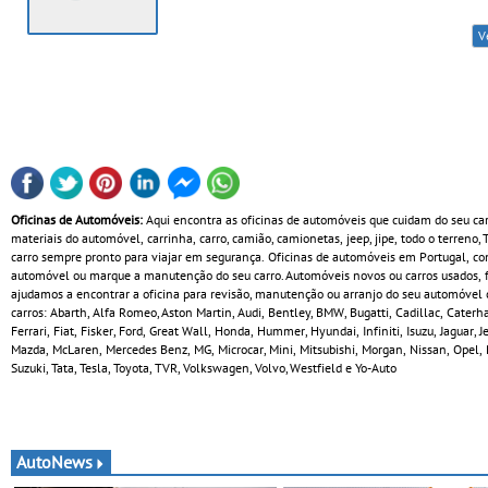
V
Oficinas de Automóveis:
Aqui encontra as oficinas de automóveis que cuidam do seu ca
materiais do automóvel, carrinha, carro, camião, camionetas, jeep, jipe, todo o terreno,
carro sempre pronto para viajar em segurança. Oficinas de automóveis em Portugal, com
automóvel ou marque a manutenção do seu carro. Automóveis novos ou carros usados, fa
ajudamos a encontrar a oficina para revisão, manutenção ou arranjo do seu automóvel c
carros: Abarth, Alfa Romeo, Aston Martin, Audi, Bentley, BMW, Bugatti, Cadillac, Cate
Ferrari, Fiat, Fisker, Ford, Great Wall, Honda, Hummer, Hyundai, Infiniti, Isuzu, Jaguar,
Mazda, McLaren, Mercedes Benz, MG, Microcar, Mini, Mitsubishi, Morgan, Nissan, Opel, 
Suzuki, Tata, Tesla, Toyota, TVR, Volkswagen, Volvo, Westfield e Yo-Auto
AutoNews