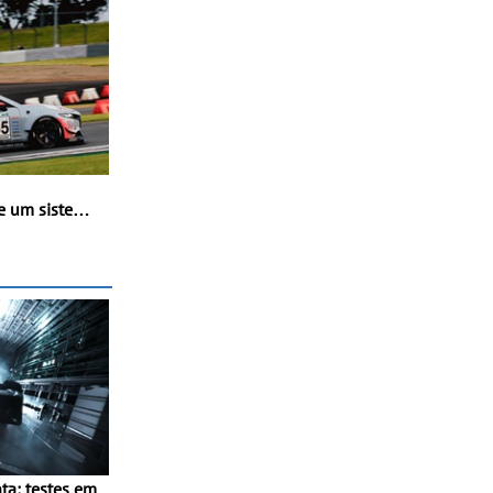
e um sistema
ra de CO₂ -
sucesso do
 CO₂ em
kyu Series
ta: testes em