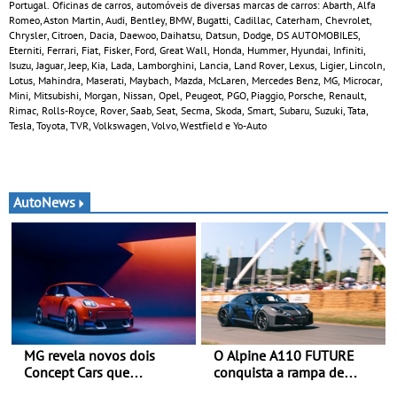
Portugal. Oficinas de carros, automóveis de diversas marcas de carros: Abarth, Alfa
Romeo, Aston Martin, Audi, Bentley, BMW, Bugatti, Cadillac, Caterham, Chevrolet,
Chrysler, Citroen, Dacia, Daewoo, Daihatsu, Datsun, Dodge, DS AUTOMOBILES,
Eterniti, Ferrari, Fiat, Fisker, Ford, Great Wall, Honda, Hummer, Hyundai, Infiniti,
Isuzu, Jaguar, Jeep, Kia, Lada, Lamborghini, Lancia, Land Rover, Lexus, Ligier, Lincoln,
Lotus, Mahindra, Maserati, Maybach, Mazda, McLaren, Mercedes Benz, MG, Microcar,
Mini, Mitsubishi, Morgan, Nissan, Opel, Peugeot, PGO, Piaggio, Porsche, Renault,
Rimac, Rolls-Royce, Rover, Saab, Seat, Secma, Skoda, Smart, Subaru, Suzuki, Tata,
Tesla, Toyota, TVR, Volkswagen, Volvo, Westfield e Yo-Auto
AutoNews
MG revela novos dois
O Alpine A110 FUTURE
Concept Cars que
conquista a rampa de
combinam a sua herança
Goodwood na sua estreia