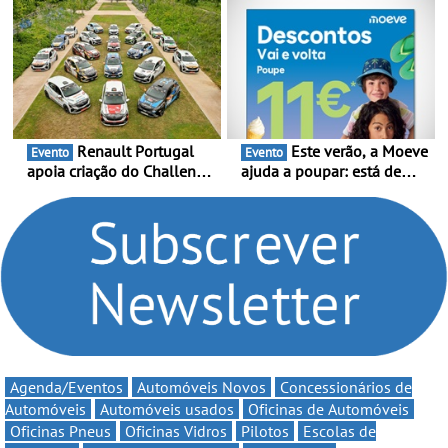
presença nacional ao lado
Portugal Karting e mira boa
da mítica prova de ciclismo
estreia - O Campeonato
e leva a sua gama SUV
Portugal Karting 2026
multi-energia às estradas
decorre entre 1 de Março e
de Portugal
6 de Setembro
Renault Portugal
Este verão, a Moeve
Evento
Evento
apoia criação do Challenge
ajuda a poupar: está de
Clio Rally5 - O
volta a campanha “Vai e
compromisso com o
Volta” com descontos de
automobilismo nacional
até 11€
continua em 2026
Agenda/Eventos
Automóveis Novos
Concessionários de
Automóveis
Automóveis usados
Oficinas de Automóveis
Oficinas Pneus
Oficinas Vidros
Pilotos
Escolas de