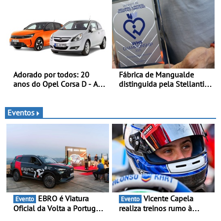
viaturas Volkswagen
promoção de uma
veículos comerciais
transição ecológica justa
Adorado por todos: 20
Fábrica de Mangualde
anos do Opel Corsa D - A
distinguida pela Stellantis
quarta geração do Corsa
pela sua política de bem-
celebra a estreia mundial
estar - Distinção reconhece
no Salão Internacional do
dois projetos locais com
Eventos
Automóvel Britânico, em
impacto direto no bem-
Londres
estar dos colaboradores
EBRO é Viatura
Vicente Capela
Evento
Evento
Oficial da Volta a Portugal
realiza treinos rumo à
2026 - Marca reforça
temporada do Campeonato