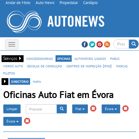
Andar de Moto
Auto News
Propedalar
Cardápio
Toggle
navigation
Serviços
concessionários
oficinas
automóveis usados
pneus
vidros auto
escolas de condução
centros de inspecção (ipos)
marcas
pilotos
directório
mapa
Oficinas Auto Fiat em Évora
Limpar
Fiat
Évora
Évora