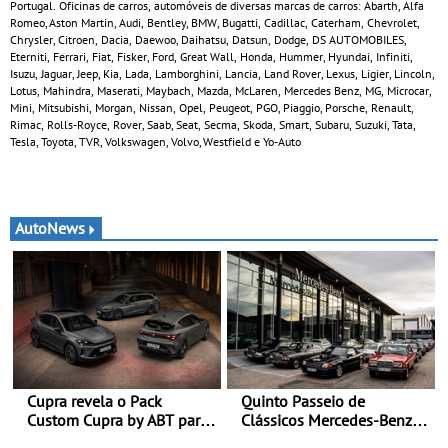
Portugal. Oficinas de carros, automóveis de diversas marcas de carros: Abarth, Alfa
Romeo, Aston Martin, Audi, Bentley, BMW, Bugatti, Cadillac, Caterham, Chevrolet,
Chrysler, Citroen, Dacia, Daewoo, Daihatsu, Datsun, Dodge, DS AUTOMOBILES,
Eterniti, Ferrari, Fiat, Fisker, Ford, Great Wall, Honda, Hummer, Hyundai, Infiniti,
Isuzu, Jaguar, Jeep, Kia, Lada, Lamborghini, Lancia, Land Rover, Lexus, Ligier, Lincoln,
Lotus, Mahindra, Maserati, Maybach, Mazda, McLaren, Mercedes Benz, MG, Microcar,
Mini, Mitsubishi, Morgan, Nissan, Opel, Peugeot, PGO, Piaggio, Porsche, Renault,
Rimac, Rolls-Royce, Rover, Saab, Seat, Secma, Skoda, Smart, Subaru, Suzuki, Tata,
Tesla, Toyota, TVR, Volkswagen, Volvo, Westfield e Yo-Auto
AutoNews
Cupra revela o Pack
Quinto Passeio de
Custom Cupra by ABT para
Clássicos Mercedes-Benz
o Formentor e o Leon no
Soc. Com. C. Santos com