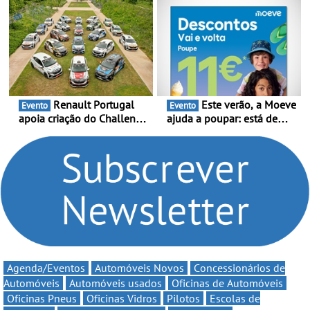
presença nacional ao lado
Portugal Karting e mira boa
da mítica prova de ciclismo
estreia - O Campeonato
e leva a sua gama SUV
Portugal Karting 2026
multi-energia às estradas
decorre entre 1 de Março e
de Portugal
6 de Setembro
Renault Portugal
Este verão, a Moeve
Evento
Evento
apoia criação do Challenge
ajuda a poupar: está de
Clio Rally5 - O
volta a campanha “Vai e
compromisso com o
Volta” com descontos de
automobilismo nacional
até 11€
continua em 2026
Agenda/Eventos
Automóveis Novos
Concessionários de
Automóveis
Automóveis usados
Oficinas de Automóveis
Oficinas Pneus
Oficinas Vidros
Pilotos
Escolas de