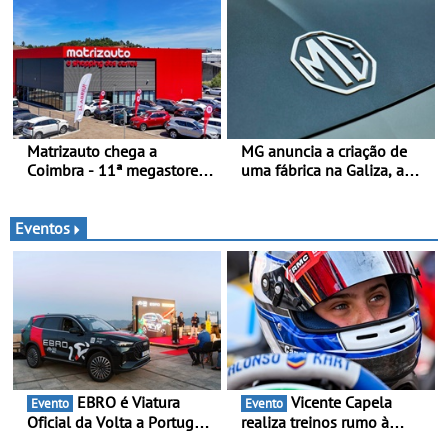
Portugal - A Assistente
nível nacional continua em
“Ana” está disponível 24
bom ritmo
horas por dia e reforça o
suporte contínuo ao cliente
Matrizauto chega a
MG anuncia a criação de
Coimbra - 11ª megastore
uma fábrica na Galiza, a
reforça presença da marca
primeira na Europa
na Região Centro
Continental - O início da
produção está previsto
Eventos
para 2028, com uma
capacidade anual de até
120.000 veículos
EBRO é Viatura
Vicente Capela
Evento
Evento
Oficial da Volta a Portugal
realiza treinos rumo à
2026 - Marca reforça
temporada do Campeonato