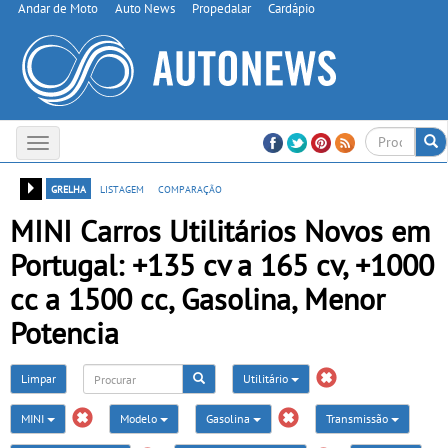
Andar de Moto
Auto News
Propedalar
Cardápio
Toggle
navigation
grelha
listagem
comparação
MINI Carros Utilitários Novos em
Portugal: +135 cv a 165 cv, +1000
cc a 1500 cc, Gasolina, Menor
Potencia
Limpar
Utilitário
MINI
Modelo
Gasolina
Transmissão