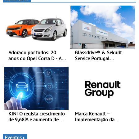
e leva a sua gama SUV
multi-energia às estradas
de Portugal
Adorado por todos: 20
Glassdrive® & Sekurit
anos do Opel Corsa D - A
Service Portugal
quarta geração do Corsa
inauguram nova sede em
celebra a estreia mundial
Vila Nova de Gaia e
no Salão Internacional do
melhoram resposta ao
Automóvel Britânico, em
aftermarket - Reforço do
Londres
portefólio e melhoria dos
prazos reduzem tempo de
imobilização das viaturas
KINTO regista crescimento
Marca Renault –
de 9,68% e aumento de
Implementação da
43% na frota elétrica e
estratégia «futuREady»,
plug-in
combinando crescimento,
eletrificação e criação de
Eventos