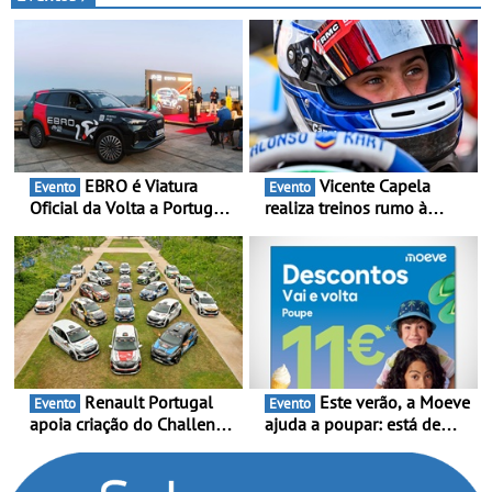
valor
EBRO é Viatura
Vicente Capela
Evento
Evento
Oficial da Volta a Portugal
realiza treinos rumo à
2026 - Marca reforça
temporada do Campeonato
presença nacional ao lado
Portugal Karting e mira boa
da mítica prova de ciclismo
estreia - O Campeonato
e leva a sua gama SUV
Portugal Karting 2026
multi-energia às estradas
decorre entre 1 de Março e
de Portugal
6 de Setembro
Renault Portugal
Este verão, a Moeve
Evento
Evento
apoia criação do Challenge
ajuda a poupar: está de
Clio Rally5 - O
volta a campanha “Vai e
compromisso com o
Volta” com descontos de
automobilismo nacional
até 11€