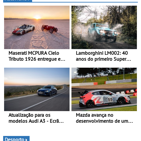
Maserati MCPURA Cielo
Lamborghini LM002: 40
Tributo 1926 entregue em
anos do primeiro Super
Modena no dia das Mille
SUV da história - Em 1986,
Miglia 2026
a Lamborghini desvendou
o extraordinário todo-o-
terreno com motor V12 que
abriu caminho para a
família Urus
Atualização para os
Mazda avança no
modelos Audi A3 - Ecrã
desenvolvimento de um
panorâmico, assist. de
sistema embarcado de
condução adaptativo plus,
captura de CO₂ -
estacion. assistido e
Demonstração com sucesso
Desporto