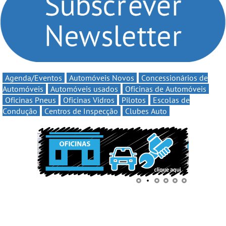
continua em 2026
Agenda/Eventos
Automóveis Novos
Concessionários de
Automóveis
Automóveis usados
Oficinas de Automóveis
Oficinas Pneus
Oficinas Vidros
Pilotos
Escolas de
Condução
Centros de Inspecção
Clubes Auto