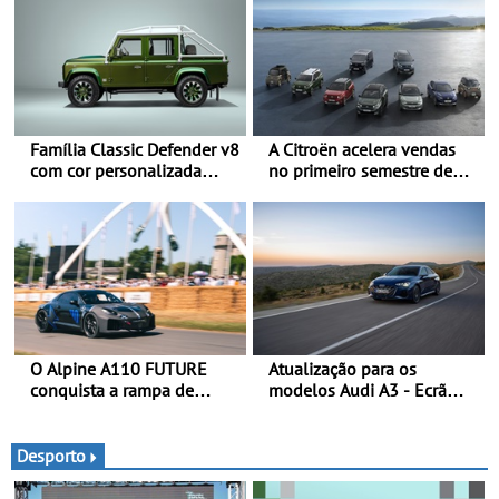
Família Classic Defender v8
A Citroën acelera vendas
com cor personalizada
no primeiro semestre de
apresenta nova versão
2026 - Uma gama
Double Cab
renovada, uma dinâmica
confirmada
O Alpine A110 FUTURE
Atualização para os
conquista a rampa de
modelos Audi A3 - Ecrã
Goodwood na sua estreia
panorâmico, assist. de
dinâmica a nível mundial -
condução adaptativo plus,
O protótipo de
estacion. assistido e
Desporto
desenvolvimento do Alpine
assistente de marcha-atrás
A110 FUTURE fez a sua