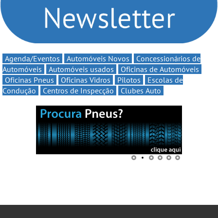
Agenda/Eventos
Automóveis Novos
Concessionários de
Automóveis
Automóveis usados
Oficinas de Automóveis
Oficinas Pneus
Oficinas Vidros
Pilotos
Escolas de
Condução
Centros de Inspecção
Clubes Auto