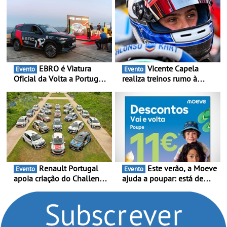
EBRO é Viatura
Vicente Capela
Evento
Evento
Oficial da Volta a Portugal
realiza treinos rumo à
2026 - Marca reforça
temporada do Campeonato
presença nacional ao lado
Portugal Karting e mira boa
da mítica prova de ciclismo
estreia - O Campeonato
e leva a sua gama SUV
Portugal Karting 2026
multi-energia às estradas
decorre entre 1 de Março e
de Portugal
6 de Setembro
Renault Portugal
Este verão, a Moeve
Evento
Evento
apoia criação do Challenge
ajuda a poupar: está de
Clio Rally5 - O
volta a campanha “Vai e
compromisso com o
Volta” com descontos de
automobilismo nacional
até 11€
continua em 2026