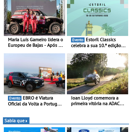
estreia dinâmica, em
público
Maria Luís Gameiro lidera o
Estoril Classics
Evento
Europeu de Bajas - Após a
celebra a sua 10.ª edição
Baja da Grécia
de 18 a 20 de Setembro de
2026
EBRO é Viatura
Ioan Lloyd comemora a
Evento
primeira vitória na ADAC
Oficial da Volta a Portugal
Opel GSE Rally Cup - Claire
2026 - Marca reforça
Schönborn é a segunda
presença nacional ao lado
mulher a subir ao pódio na
da mítica prova de ciclismo
Sabia que
Rally Cup
e leva a sua gama SUV
multi-energia às estradas