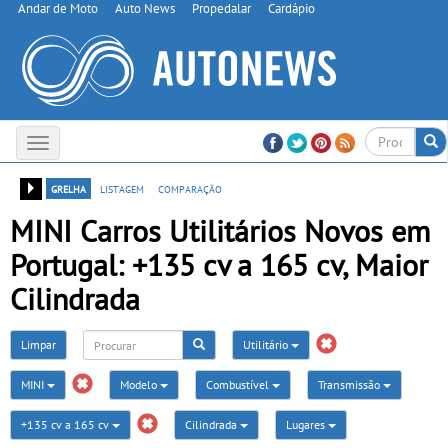
Andar de Moto
Auto News
Propedalar
Cardápio
Toggle
navigation
grelha
listagem
comparação
MINI Carros Utilitários Novos em
Portugal: +135 cv a 165 cv, Maior
Cilindrada
Limpar
Utilitário
MINI
Modelo
Combustível
Transmissão
+135 cv a 165 cv
Cilindrada
Lugares