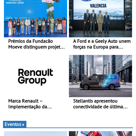
de Portugal
Prémios da Fundacão
A Ford e a Geely Auto unem
Moeve distinguem projeto
forças na Europa para
português Fruta Feia pela
produzir veículos
promoção de uma
multienergia de última
transição ecológica justa
geração em Espanha
Marca Renault –
Stellantis apresentou
Implementação da
conectividade de última
estratégia «futuREady»,
geração e a plataforma L4-
combinando crescimento,
Ready™ na Move 2026,
eletrificação e criação de
em Londres
Eventos
valor