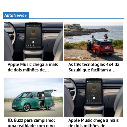
AutoNews
Apple Music chega a mais
As três tecnologias 4x4 da
de dois milhões de
Suzuki que facilitam a
automóveis Volvo
mobilidade no período de
férias - A Suzuki
disponibiliza quatro
sistemas de tração integral
adaptados a diferentes
veículos e estilos de
condução
ID. Buzz para campismo:
Apple Music chega a mais
uma realidade com o novo
de dois milhões de