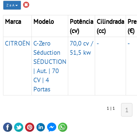
Z a A
Marca
Modelo
Potência
Cilindrada
Pre
(cv)
(cc)
(€)
CITROËN
C-Zero
70,0 cv /
-
-
Séduction
51,5 kw
SÉDUCTION
| Aut. | 70
CV | 4
Portas
1 | 1
1