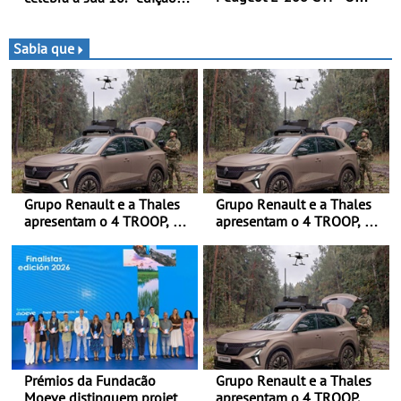
novo desportivo elétrico
de 18 a 20 de Setembro de
com as melhores
2026
performances da categoria
Sabia que
Grupo Renault e a Thales
Grupo Renault e a Thales
apresentam o 4 TROOP, um
apresentam o 4 TROOP, um
veículo tático inovador
veículo tático inovador
para futuras missões das
para futuras missões das
forças terrestres
forças terrestres
Prémios da Fundacão
Grupo Renault e a Thales
Moeve distinguem projeto
apresentam o 4 TROOP, um