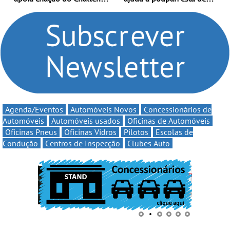
Clio Rally5 - O
volta a campanha “Vai e
compromisso com o
Volta” com descontos de
automobilismo nacional
até 11€
continua em 2026
Agenda/Eventos
Automóveis Novos
Concessionários de
Automóveis
Automóveis usados
Oficinas de Automóveis
Oficinas Pneus
Oficinas Vidros
Pilotos
Escolas de
Condução
Centros de Inspecção
Clubes Auto