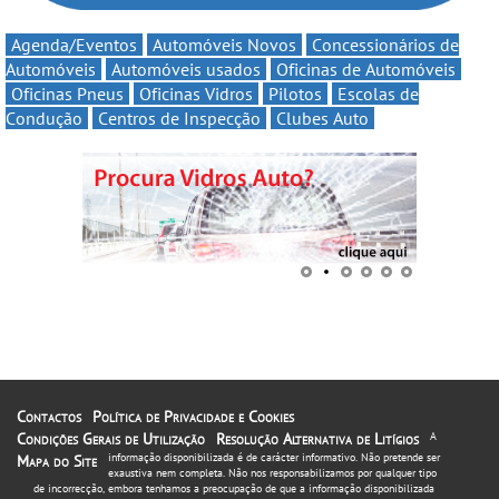
Agenda/Eventos
Automóveis Novos
Concessionários de
Automóveis
Automóveis usados
Oficinas de Automóveis
Oficinas Pneus
Oficinas Vidros
Pilotos
Escolas de
Condução
Centros de Inspecção
Clubes Auto
Contactos
Política de Privacidade e Cookies
Condições Gerais de Utilização
Resolução Alternativa de Litígios
A
informação disponibilizada é de carácter informativo. Não pretende ser
Mapa do Site
exaustiva nem completa. Não nos responsabilizamos por qualquer tipo
de incorrecção, embora tenhamos a preocupação de que a informação disponibilizada