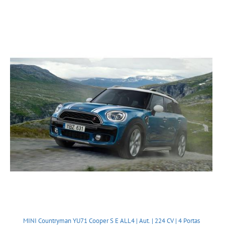
MINI Countryman YU71 Cooper S E ALL4 | Aut. | 224 CV | 4 Portas