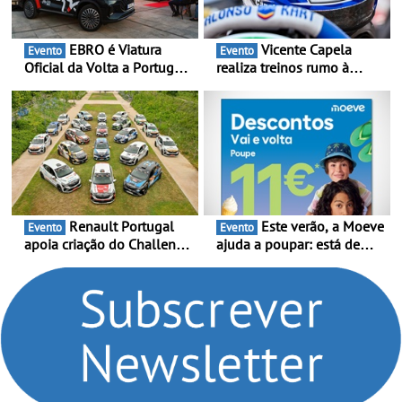
EBRO é Viatura
Vicente Capela
Evento
Evento
Oficial da Volta a Portugal
realiza treinos rumo à
2026 - Marca reforça
temporada do Campeonato
presença nacional ao lado
Portugal Karting e mira boa
da mítica prova de ciclismo
estreia - O Campeonato
e leva a sua gama SUV
Portugal Karting 2026
multi-energia às estradas
decorre entre 1 de Março e
de Portugal
6 de Setembro
Renault Portugal
Este verão, a Moeve
Evento
Evento
apoia criação do Challenge
ajuda a poupar: está de
Clio Rally5 - O
volta a campanha “Vai e
compromisso com o
Volta” com descontos de
automobilismo nacional
até 11€
continua em 2026