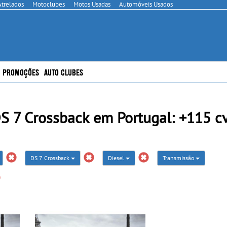
Atrelados
Motoclubes
Motos Usadas
Automóveis Usados
PROMOÇÕES
AUTO CLUBES
7 Crossback em Portugal: +115 cv
DS 7 Crossback
Diesel
Transmissão