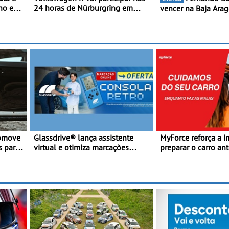
ho e
24 horas de Nürburgring em
vencer na Baja Arag
ral ao
2027 - No ano em que assinala o
está na luta pelo tí
étrica
25.º aniversário da Marca de
do Mundo de Bajas
16 cv)
performance premium
km/h em
romove
Glassdrive® lança assistente
MyForce reforça a i
s para
virtual e otimiza marcações
preparar o carro an
s
online em Portugal - A Assistente
viagens de verão - 
“Ana” está disponível 24 horas
antes da viagem d
por dia e reforça o suporte
contínuo ao cliente