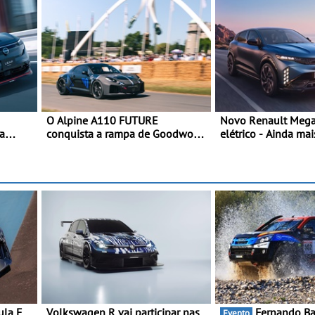
O Alpine A110 FUTURE
Novo Renault Mega
a
conquista a rampa de Goodwood
elétrico - Ainda mai
tiva do
na sua estreia dinâmica a nível
personalidade, din
o de
mundial - O protótipo de
tecnologia
eira
desenvolvimento do Alpine A110
o da
FUTURE fez a sua estreia
dinâmica, em público
ula E
Volkswagen R vai participar nas
Fernando Barreiros quer
Evento