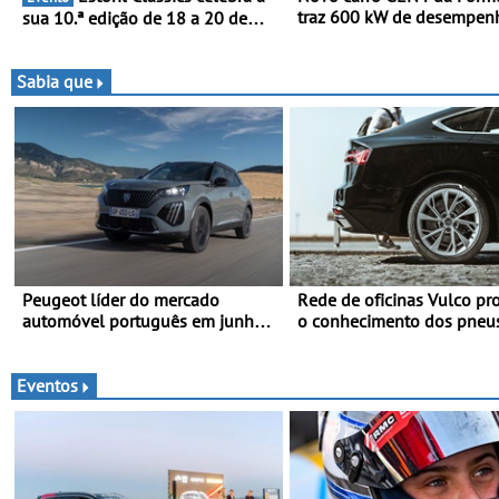
traz 600 kW de desempen
sua 10.ª edição de 18 a 20 de
tecnologia de tração integ
Setembro de 2026
programa de competição el
da Nissan - São 600 kW (8
Sabia que
e acelera dos 0 aos 100 
1,8 segundos
Peugeot líder do mercado
Rede de oficinas Vulco p
automóvel português em junho e
o conhecimento dos pneu
no primeiro semestre
ajudar a conduzir com mai
segurança
Eventos