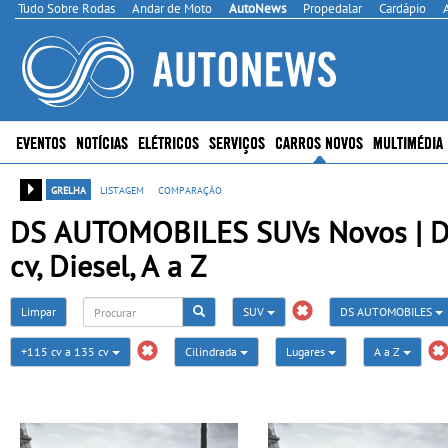
Tudo Sobre Rodas
Andar de Moto
AutoNews
Propedalar
Cardápio
EVENTOS
NOTÍCIAS
ELÉTRICOS
SERVIÇOS
CARROS NOVOS
MULTIMÉDIA
grelha
listagem
comparação
DS AUTOMOBILES SUVs Novos | DS 
cv, Diesel, A a Z
Limpar
SUV
DS AUTOMOBILES
+115 cv a 135 cv
Cilindrada
Lugares
A a Z