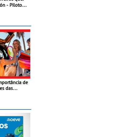
ón - Piloto
tulo da Taça
mportância de
tes das
Dicas para
e automóvel