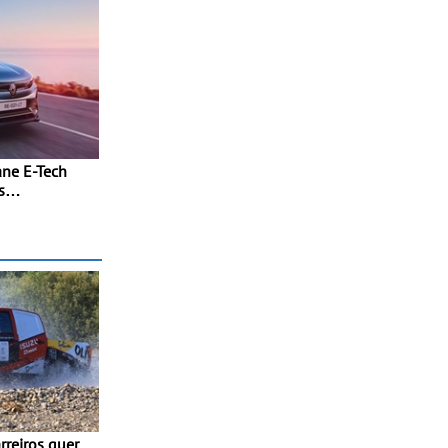
ne E-Tech
s
amismo e