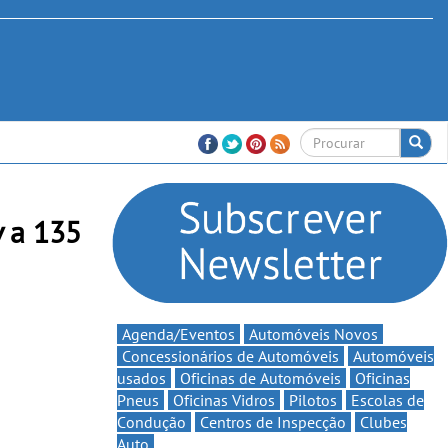
 a 135
Agenda/Eventos
Automóveis Novos
Concessionários de Automóveis
Automóveis
usados
Oficinas de Automóveis
Oficinas
Pneus
Oficinas Vidros
Pilotos
Escolas de
Condução
Centros de Inspecção
Clubes
Auto