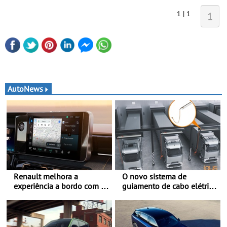
1 | 1
1
AutoNews
Renault melhora a
O novo sistema de
experiência a bordo com o
guiamento de cabo elétrico
Gemini - Este é o assistente
da igus melhora o
de IA da google, agora
carregamento de camiões e
disponível com o OpenR
carros elétricos - O e-tract
link
DC horizontal traz mais