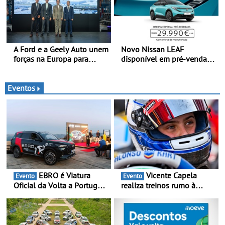
A Ford e a Geely Auto unem
Novo Nissan LEAF
forças na Europa para
disponível em pré-venda a
produzir veículos
partir de 29.990 euros +
multienergia de última
IVA - Como parte da
geração em Espanha
campanha exclusiva de
Eventos
lançamento, os primeiros
clientes beneficiam da
oferta de 3 anos de
manutenção incluída
EBRO é Viatura
Vicente Capela
Evento
Evento
Oficial da Volta a Portugal
realiza treinos rumo à
2026 - Marca reforça
temporada do Campeonato
presença nacional ao lado
Portugal Karting e mira boa
da mítica prova de ciclismo
estreia - O Campeonato
e leva a sua gama SUV
Portugal Karting 2026