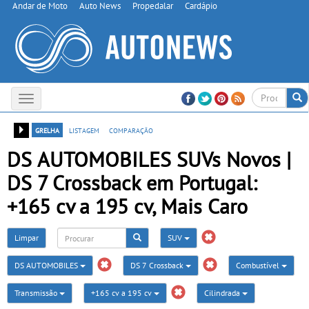
Andar de Moto
Auto News
Propedalar
Cardápio
Toggle
navigation
grelha
listagem
comparação
DS AUTOMOBILES SUVs Novos |
DS 7 Crossback em Portugal:
+165 cv a 195 cv, Mais Caro
Limpar
SUV
DS AUTOMOBILES
DS 7 Crossback
Combustível
Transmissão
+165 cv a 195 cv
Cilindrada