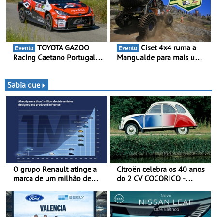
TOYOTA GAZOO
Ciset 4x4 ruma a
Evento
Evento
Racing Caetano Portugal
Mangualde para mais um
leva ambição redobrada ao
fim de semana de
Rali da Madeira, com Pedro
espetáculo, resistência e
Almeida e Kris Meeke
desafios na montanha
Sabia que
O grupo Renault atinge a
Citroën celebra os 40 anos
marca de um milhão de
do 2 CV COCORICO -
automóveis elétricos “Made
Quando o 2 CV vestiu a sua
in France” desde 2010
camisola tricolor