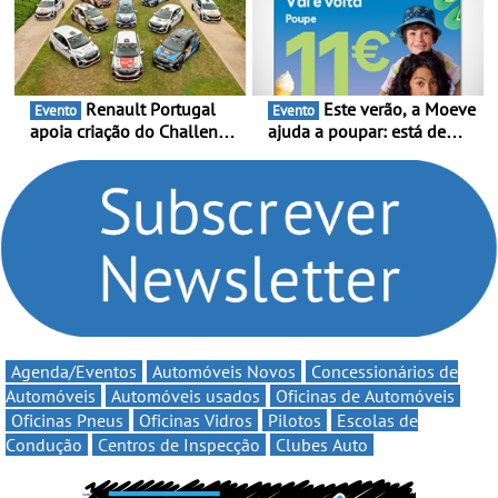
multi-energia às estradas
decorre entre 1 de Março e
de Portugal
6 de Setembro
Renault Portugal
Este verão, a Moeve
Evento
Evento
apoia criação do Challenge
ajuda a poupar: está de
Clio Rally5 - O
volta a campanha “Vai e
compromisso com o
Volta” com descontos de
automobilismo nacional
até 11€
continua em 2026
Agenda/Eventos
Automóveis Novos
Concessionários de
Automóveis
Automóveis usados
Oficinas de Automóveis
Oficinas Pneus
Oficinas Vidros
Pilotos
Escolas de
Condução
Centros de Inspecção
Clubes Auto