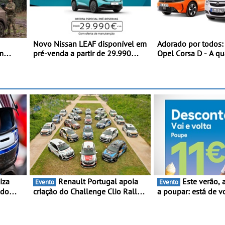
Novo Nissan LEAF disponível em
Adorado por todos:
m
pré-venda a partir de 29.990
Opel Corsa D - A qu
ra
euros + IVA - Como parte da
do Corsa celebra a e
campanha exclusiva de
mundial no Salão I
lançamento, os primeiros
do Automóvel Britâ
clientes beneficiam da oferta de
Londres
3 anos de manutenção incluída
Renault Portugal apoia
Este verão, a Moeve ajuda
Evento
Evento
 do
criação do Challenge Clio Rally5
a poupar: está de v
ing e
- O compromisso com o
campanha “Vai e Vo
peonato
automobilismo nacional
descontos de até 1
orre
continua em 2026