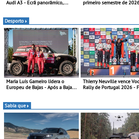
Audi A3 - Ecrã panorâmico,
primeiro semestre de 202
assist. de condução adaptativo
gama renovada, uma dinâ
plus, estacion. assistido e
confirmada
assistente de marcha-atrás
Desporto
Maria Luís Gameiro lidera o
Thierry Neuville vence Vo
Europeu de Bajas - Após a Baja
Rally de Portugal 2026 - 
da Grécia
penúltima especial tira tri
Ogier
Sabia que