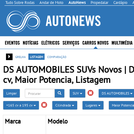
Tudo Sobre Rodas
Andar de Moto
AutoNews
Propedalar
Cardápio
EVENTOS
NOTÍCIAS
ELÉTRICOS
SERVIÇOS
CARROS NOVOS
MULTIMÉDIA
grelha
listagem
comparação
DS AUTOMOBILES SUVs Novos | DS 
cv, Maior Potencia, Listagem
Limpar
SUV
DS AUTOMOBILES
+165 cv a 195 cv
Cilindrada
Lugares
Maior Potenci
Marca
Modelo