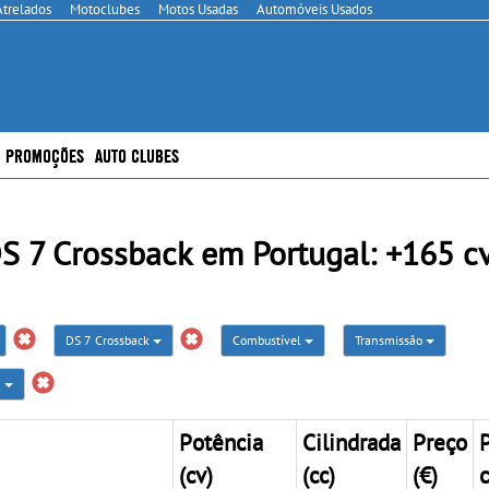
Atrelados
Motoclubes
Motos Usadas
Automóveis Usados
PROMOÇÕES
AUTO CLUBES
7 Crossback em Portugal: +165 cv
DS 7 Crossback
Combustível
Transmissão
a
Potência
Cilindrada
Preço
(cv)
(cc)
(€)