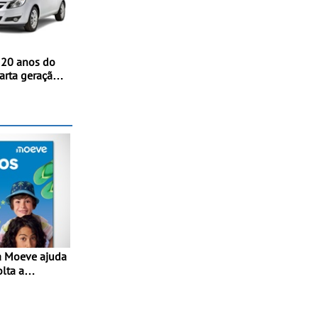
 20 anos do
arta geração
streia
nternacional
nico, em
olta a
lta” com
1€