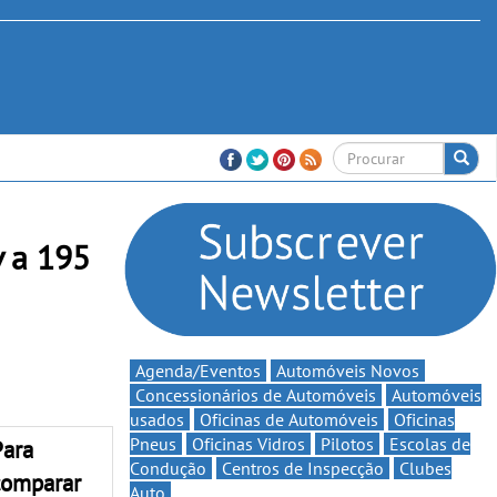
 a 195
Agenda/Eventos
Automóveis Novos
Concessionários de Automóveis
Automóveis
usados
Oficinas de Automóveis
Oficinas
Pneus
Oficinas Vidros
Pilotos
Escolas de
Para
Condução
Centros de Inspecção
Clubes
comparar
Auto