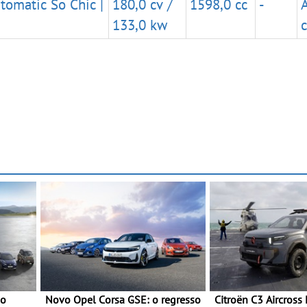
tomatic So Chic |
180,0 cv /
1598,0 cc
-
133,0 kw
no
Novo Opel Corsa GSE: o regresso
Citroën C3 Aircross