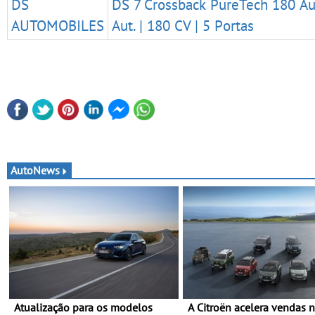
DS
DS 7 Crossback PureTech 180 Au
AUTOMOBILES
Aut. | 180 CV | 5 Portas
AutoNews
Atualização para os modelos
A Citroën acelera vendas 