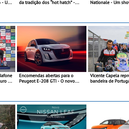
6 - Uma
da tradição dos “hot hatch” -
Nationale - Um sho
mica
Pequeno, potente, rápido: 207
que celebra 400 an
kW (281 cv), 345 Nm, 0 aos 100
compromisso e ino
km/h em 5,5 segundos
dafone
Encomendas abertas para o
Vicente Capela repr
Furo na
Peugeot E-208 GTi - O novo
bandeira de Portug
unfo a
desportivo elétrico com as
desafio pelo Espanh
melhores performances da
Piloto de Beja cheg
categoria
ronda do Campeona
de Kart, em Teruel