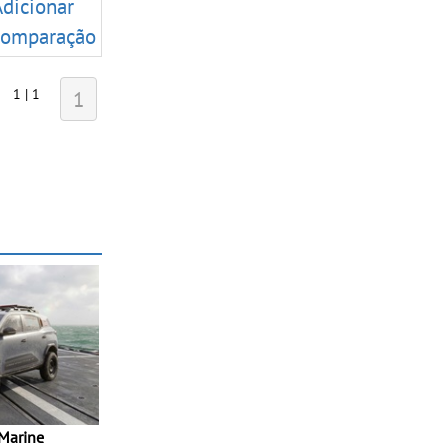
Adicionar
comparação
1 | 1
1
 Marine