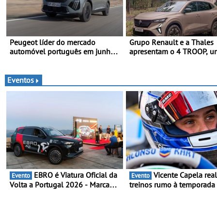
Peugeot líder do mercado
Grupo Renault e a Thales
automóvel português em junho e
apresentam o 4 TROOP, u
no primeiro semestre
veículo tático inovador pa
futuras missões das forças
terrestres
Eventos
EBRO é Viatura Oficial da
Vicente Capela realiza
Evento
Evento
Volta a Portugal 2026 - Marca
treinos rumo à temporada
reforça presença nacional ao
Campeonato Portugal Kart
lado da mítica prova de ciclismo
mira boa estreia - O Cam
e leva a sua gama SUV multi-
Portugal Karting 2026 dec