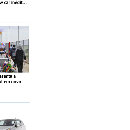
w car inédito
os de
vação
esenta a
al em novo
ol de Kart -
a para a 2ª
to Espanhol