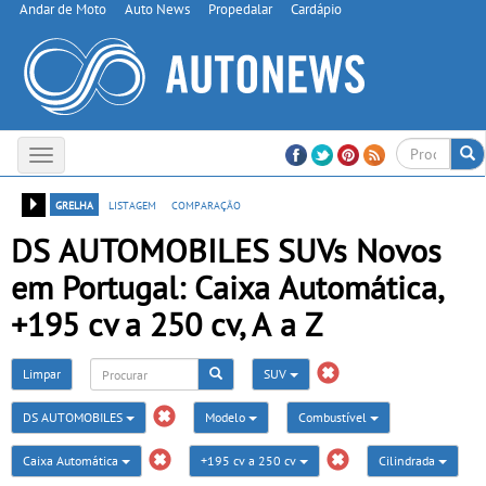
Andar de Moto
Auto News
Propedalar
Cardápio
Toggle
navigation
grelha
listagem
comparação
DS AUTOMOBILES SUVs Novos
em Portugal: Caixa Automática,
+195 cv a 250 cv, A a Z
Limpar
SUV
DS AUTOMOBILES
Modelo
Combustível
Caixa Automática
+195 cv a 250 cv
Cilindrada