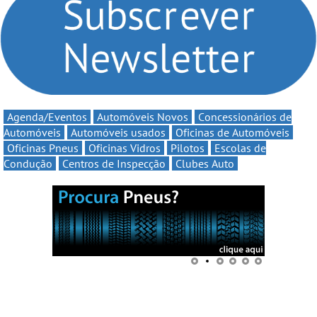
automobilismo nacional
até 11€
continua em 2026
Agenda/Eventos
Automóveis Novos
Concessionários de
Automóveis
Automóveis usados
Oficinas de Automóveis
Oficinas Pneus
Oficinas Vidros
Pilotos
Escolas de
Condução
Centros de Inspecção
Clubes Auto