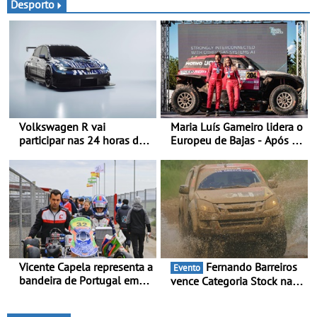
simples, fluido e rápido,
Desporto
desde a encomenda, até à
entrega (prazos de entrega
reduzidos em 30%)
Volkswagen R vai
Maria Luís Gameiro lidera o
participar nas 24 horas de
Europeu de Bajas - Após a
Nürburgring em 2027 - No
Baja da Grécia
ano em que assinala o 25.º
aniversário da Marca de
performance premium
Vicente Capela representa a
Fernando Barreiros
Evento
bandeira de Portugal em
vence Categoria Stock na
novo desafio pelo
Baja da Grécia - Piloto
Espanhol de Kart - Piloto
conquista importante