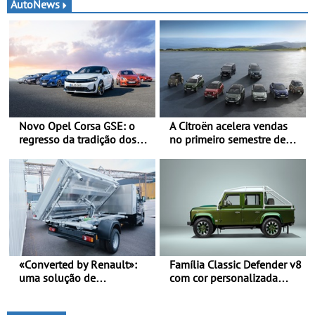
AutoNews
Novo Opel Corsa GSE: o
A Citroën acelera vendas
regresso da tradição dos
no primeiro semestre de
“hot hatch” - Pequeno,
2026 - Uma gama
potente, rápido: 207 kW
renovada, uma dinâmica
(281 cv), 345 Nm, 0 aos
confirmada
100 km/h em 5,5 segundos
«Converted by Renault»:
Família Classic Defender v8
uma solução de
com cor personalizada
transformação chave na
apresenta nova versão
mão - Um processo
Double Cab