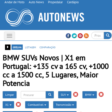
Andar de Moto
Auto News
Propedalar
Cardápio
Toggle
navigation
grelha
listagem
comparação
BMW SUVs Novos | X1 em
Portugal: +135 cv a 165 cv, +1000
cc a 1500 cc, 5 Lugares, Maior
Potencia
Limpar
SUV
BMW
X1
Combustível
Transmissão