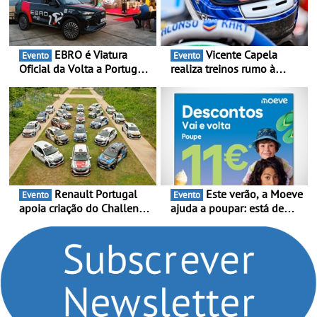
EBRO é Viatura
Vicente Capela
Evento
Evento
Oficial da Volta a Portugal
realiza treinos rumo à
2026 - Marca reforça
temporada do Campeonato
presença nacional ao lado
Portugal Karting e mira boa
da mítica prova de ciclismo
estreia - O Campeonato
e leva a sua gama SUV
Portugal Karting 2026
multi-energia às estradas
decorre entre 1 de Março e
de Portugal
6 de Setembro
Renault Portugal
Este verão, a Moeve
Evento
Evento
apoia criação do Challenge
ajuda a poupar: está de
Clio Rally5 - O
volta a campanha “Vai e
compromisso com o
Volta” com descontos de
automobilismo nacional
até 11€
continua em 2026