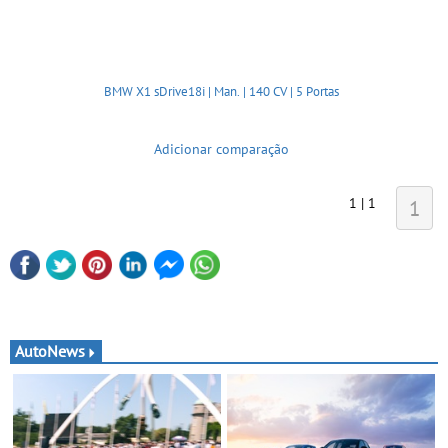
BMW X1 sDrive18i | Man. | 140 CV | 5 Portas
Adicionar comparação
1 | 1
1
AutoNews