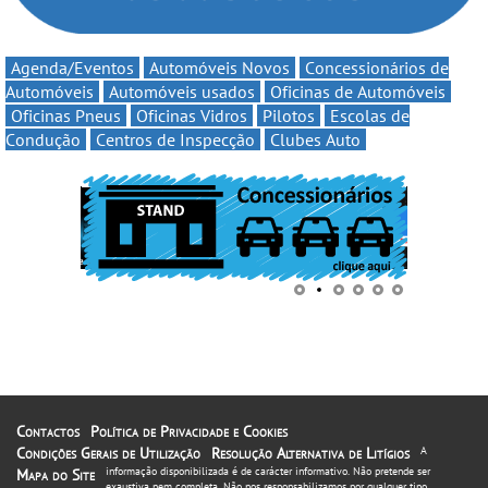
Agenda/Eventos
Automóveis Novos
Concessionários de
Automóveis
Automóveis usados
Oficinas de Automóveis
Oficinas Pneus
Oficinas Vidros
Pilotos
Escolas de
Condução
Centros de Inspecção
Clubes Auto
Contactos
Política de Privacidade e Cookies
Condições Gerais de Utilização
Resolução Alternativa de Litígios
A
informação disponibilizada é de carácter informativo. Não pretende ser
Mapa do Site
exaustiva nem completa. Não nos responsabilizamos por qualquer tipo