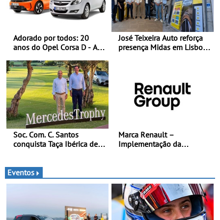
Adorado por todos: 20
José Teixeira Auto reforça
anos do Opel Corsa D - A
presença Midas em Lisboa
quarta geração do Corsa
com abertura em Campo
celebra a estreia mundial
Grande - E assinatura para
no Salão Internacional do
nova unidade em Vialonga
Automóvel Britânico, em
Londres
Soc. Com. C. Santos
Marca Renault –
conquista Taça Ibérica de
Implementação da
Concessionários do
estratégia «futuREady»,
MercedesTrophy
combinando crescimento,
eletrificação e criação de
Eventos
valor