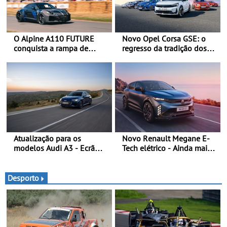
O Alpine A110 FUTURE
Novo Opel Corsa GSE: o
conquista a rampa de
regresso da tradição dos
Goodwood na sua estreia
“hot hatch” - Pequeno,
dinâmica a nível mundial -
potente, rápido: 207 kW
O protótipo de
(281 cv), 345 Nm, 0 aos
desenvolvimento do Alpine
100 km/h em 5,5 segundos
A110 FUTURE fez a sua
estreia dinâmica, em
público
Atualização para os
Novo Renault Megane E-
modelos Audi A3 - Ecrã
Tech elétrico - Ainda mais
panorâmico, assist. de
personalidade, dinamismo
condução adaptativo plus,
e tecnologia
estacion. assistido e
Desporto
assistente de marcha-atrás