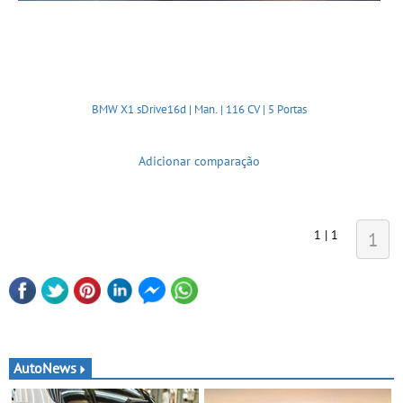
BMW X1 sDrive16d | Man. | 116 CV | 5 Portas
Adicionar comparação
1 | 1
1
AutoNews