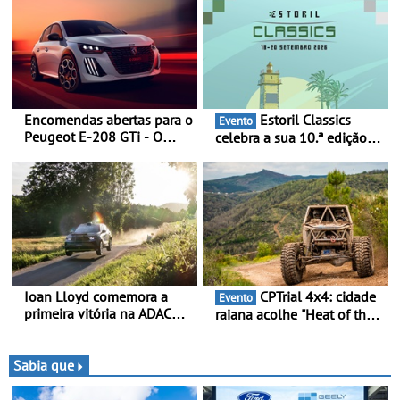
reduzidos em 30%)
Encomendas abertas para o
Estoril Classics
Evento
Peugeot E-208 GTi - O
celebra a sua 10.ª edição
novo desportivo elétrico
de 18 a 20 de Setembro de
com as melhores
2026
performances da categoria
Ioan Lloyd comemora a
CPTrial 4x4: cidade
Evento
primeira vitória na ADAC
raiana acolhe "Heat of the
Opel GSE Rally Cup - Claire
Mountain" - Três dezenas
Schönborn é a segunda
de equipas em Bragança
mulher a subir ao pódio na
Sabia que
Rally Cup