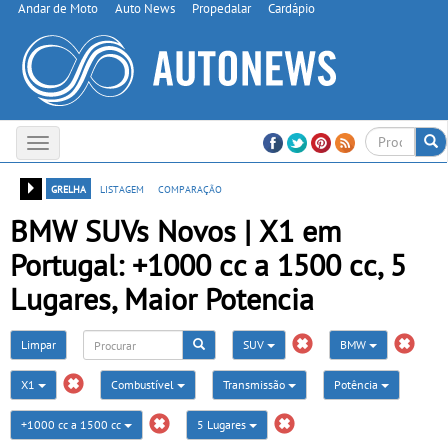
Andar de Moto
Auto News
Propedalar
Cardápio
Toggle
navigation
grelha
listagem
comparação
BMW SUVs Novos | X1 em
Portugal: +1000 cc a 1500 cc, 5
Lugares, Maior Potencia
Limpar
SUV
BMW
X1
Combustível
Transmissão
Potência
+1000 cc a 1500 cc
5 Lugares