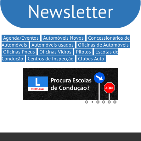
Agenda/Eventos
Automóveis Novos
Concessionários de
Automóveis
Automóveis usados
Oficinas de Automóveis
Oficinas Pneus
Oficinas Vidros
Pilotos
Escolas de
Condução
Centros de Inspecção
Clubes Auto