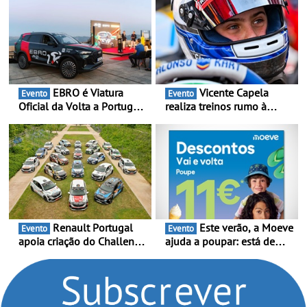
EBRO é Viatura
Vicente Capela
Evento
Evento
Oficial da Volta a Portugal
realiza treinos rumo à
2026 - Marca reforça
temporada do Campeonato
presença nacional ao lado
Portugal Karting e mira boa
da mítica prova de ciclismo
estreia - O Campeonato
e leva a sua gama SUV
Portugal Karting 2026
multi-energia às estradas
decorre entre 1 de Março e
de Portugal
6 de Setembro
Renault Portugal
Este verão, a Moeve
Evento
Evento
apoia criação do Challenge
ajuda a poupar: está de
Clio Rally5 - O
volta a campanha “Vai e
compromisso com o
Volta” com descontos de
automobilismo nacional
até 11€
continua em 2026