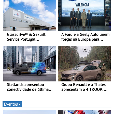
Glassdrive® & Sekurit
A Ford e a Geely Auto unem
Service Portugal
forças na Europa para
inauguram nova sede em
produzir veículos
Vila Nova de Gaia e
multienergia de última
melhoram resposta ao
geração em Espanha
aftermarket - Reforço do
portefólio e melhoria dos
prazos reduzem tempo de
imobilização das viaturas
Stellantis apresentou
Grupo Renault e a Thales
conectividade de última
apresentam o 4 TROOP, um
geração e a plataforma L4-
veículo tático inovador
Ready™ na Move 2026,
para futuras missões das
em Londres
forças terrestres
Eventos