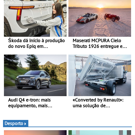
Škoda dá início à produção
Maserati MCPURA Cielo
do novo Epiq em
Tributo 1926 entregue em
Pamplona, Espanha
Modena no dia das Mille
Miglia 2026
Audi Q4 e-tron: mais
«Converted by Renault»:
equipamento, mais
uma solução de
tecnologia e uma oferta
transformação chave na
ainda mais competitiva -
mão - Um processo
Até 740 quilómetros de
simples, fluido e rápido,
Desporto
autonomia e carregamento
desde a encomenda, até à
mais rápido
entrega (prazos de entrega