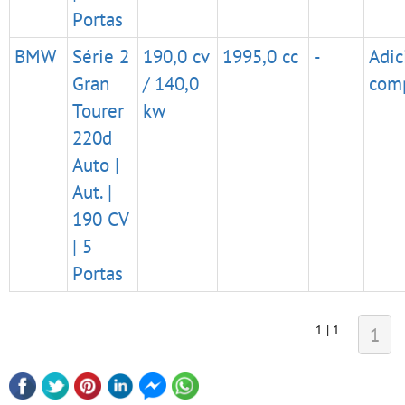
Portas
BMW
Série 2
190,0 cv
1995,0 cc
-
Adic
Gran
/ 140,0
com
Tourer
kw
220d
Auto |
Aut. |
190 CV
| 5
Portas
1 | 1
1