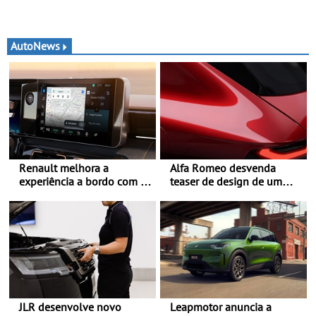
AutoNews
Renault melhora a
Alfa Romeo desvenda
experiência a bordo com o
teaser de design de um
Gemini - Este é o assistente
novo SUV para o segmento
de IA da google, agora
C - Apresentado
disponível com o OpenR
oficialmente no quarto
link
trimestre de 2027
JLR desenvolve novo
Leapmotor anuncia a