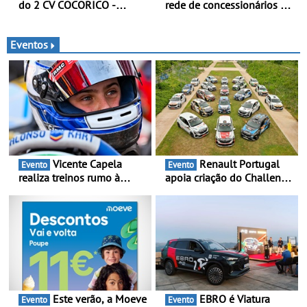
do 2 CV COCORICO -
rede de concessionários -
Quando o 2 CV vestiu a sua
Reforço da cobertura a
camisola tricolor
nível nacional continua em
bom ritmo
Eventos
Vicente Capela
Renault Portugal
Evento
Evento
realiza treinos rumo à
apoia criação do Challenge
temporada do Campeonato
Clio Rally5 - O
Portugal Karting e mira boa
compromisso com o
estreia - O Campeonato
automobilismo nacional
Portugal Karting 2026
continua em 2026
decorre entre 1 de Março e
6 de Setembro
Este verão, a Moeve
EBRO é Viatura
Evento
Evento