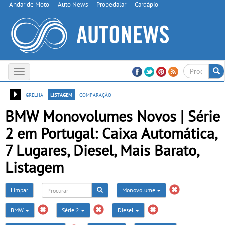
Andar de Moto
Auto News
Propedalar
Cardápio
Toggle
navigation
grelha
listagem
comparação
BMW Monovolumes Novos | Série
2 em Portugal: Caixa Automática,
7 Lugares, Diesel, Mais Barato,
Listagem
Limpar
Monovolume
BMW
Série 2
Diesel