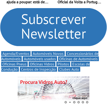
ajuda a poupar: está de
Oficial da Volta a Portugal
volta a campanha “Vai e
2026 - Marca reforça
Volta” com descontos de
presença nacional ao lado
até 11€
da mítica prova de ciclismo
e leva a sua gama SUV
multi-energia às estradas
de Portugal
Agenda/Eventos
Automóveis Novos
Concessionários de
Automóveis
Automóveis usados
Oficinas de Automóveis
Oficinas Pneus
Oficinas Vidros
Pilotos
Escolas de
Condução
Centros de Inspecção
Clubes Auto