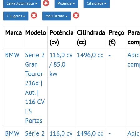
Caixa Automática
Potência
Cilindrada
7 Lugares
Mais Barato
Marca
Modelo
Potência
Cilindrada
Preço
Para
(cv)
(cc)
(€)
com
BMW
Série 2
116,0 cv
1496,0 cc
-
Adic
Gran
/ 85,0
com
Tourer
kw
216d |
Aut. |
116 CV
| 5
Portas
BMW
Série 2
116,0 cv
1496,0 cc
-
Adic