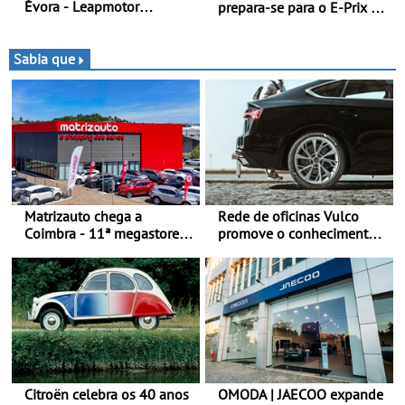
Évora - Leapmotor
prepara-se para o E-Prix de
Portugal ao lado do
Tóquio - A capital japonesa
Campeão Olímpico num
vai acolher duas corridas
momento histórico
noturnas, uma estreia para
Sabia que
no campeonato
Matrizauto chega a
Rede de oficinas Vulco
Coimbra - 11ª megastore
promove o conhecimento
reforça presença da marca
dos pneus para ajudar a
na Região Centro
conduzir com mais
segurança
Citroën celebra os 40 anos
OMODA | JAECOO expande