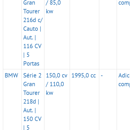
Gran
/ 85,0
com
Tourer
kw
216d c/
Cauto |
Aut. |
116 CV
| 5
Portas
BMW
Série 2
150,0 cv
1995,0 cc
-
Adic
Gran
/ 110,0
com
Tourer
kw
218d |
Aut. |
150 CV
| 5