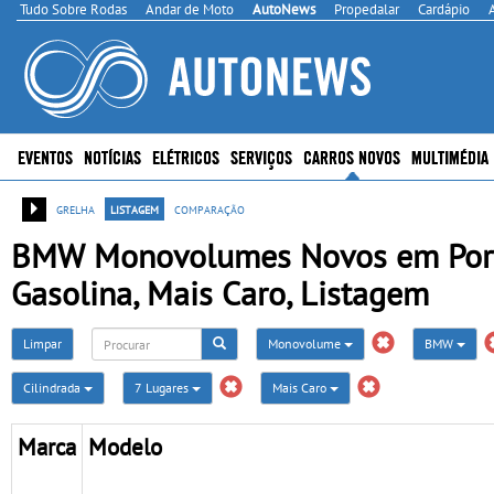
Tudo Sobre Rodas
Andar de Moto
AutoNews
Propedalar
Cardápio
EVENTOS
NOTÍCIAS
ELÉTRICOS
SERVIÇOS
CARROS NOVOS
MULTIMÉDIA
grelha
listagem
comparação
BMW Monovolumes Novos em Portug
Gasolina, Mais Caro, Listagem
Limpar
Monovolume
BMW
Cilindrada
7 Lugares
Mais Caro
Marca
Modelo