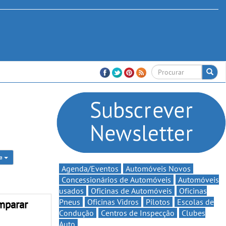
ia
Agenda/Eventos
Automóveis Novos
Concessionários de Automóveis
Automóveis
usados
Oficinas de Automóveis
Oficinas
Pneus
Oficinas Vidros
Pilotos
Escolas de
mparar
Condução
Centros de Inspecção
Clubes
Auto