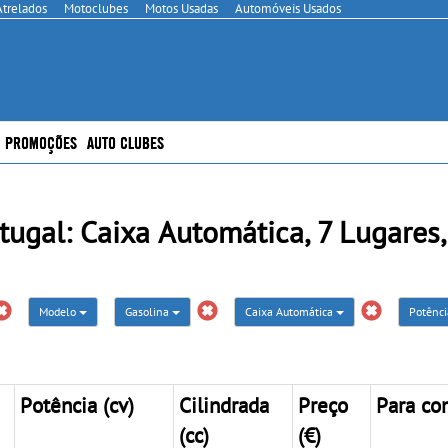
Atrelados
Motoclubes
Motos Usadas
Automóveis Usados
PROMOÇÕES
AUTO CLUBES
al: Caixa Automática, 7 Lugares,
Modelo
Gasolina
Caixa Automática
Potênc
Potência (cv)
Cilindrada
Preço
Para co
(cc)
(€)