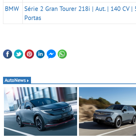
BMW
Série 2 Gran Tourer 218i | Aut. | 140 CV | 
Portas
AutoNews