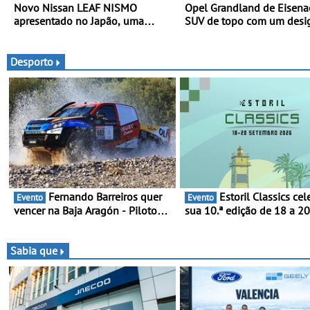
Novo Nissan LEAF NISMO
Opel Grandland de Eisena
apresentado no Japão, uma
SUV de topo com um desi
interpretação mais desportiva do
elegante que poupa recur
SUV 100% elétrico - Versão de
maior desempenho da terceira
Desporto
geração do modelo elétrico da
marca
Fernando Barreiros quer
Estoril Classics celebra a
Evento
Evento
vencer na Baja Aragón - Piloto
sua 10.ª edição de 18 a 2
está na luta pelo título da Taça
Setembro de 2026
do Mundo de Bajas
Sabia que