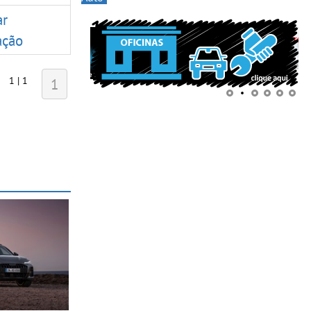
ar
ação
1 | 1
1