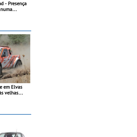
ad - Presença
a numa
stintiva
mentos de
da versão
se em Elvas
às velhas
erreno -
ovo troféu
o Alto
ras T0, T8 e