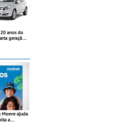
 20 anos do
arta geração
streia
nternacional
nico, em
olta a
lta” com
1€