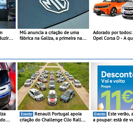
em
MG anuncia a criação de uma
Adorado por todos:
duzir
fábrica na Galiza, a primeira na
Opel Corsa D - A qu
última
Europa Continental - O início da
do Corsa celebra a e
produção está previsto para
mundial no Salão I
2028, com uma capacidade
do Automóvel Britâ
anual de até 120.000 veículos
Londres
Renault Portugal apoia
Este verão, a Moeve ajuda
Evento
Evento
 do
criação do Challenge Clio Rally5
a poupar: está de v
ing e
- O compromisso com o
campanha “Vai e Vo
peonato
automobilismo nacional
descontos de até 1