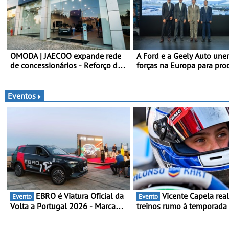
OMODA | JAECOO expande rede
A Ford e a Geely Auto un
de concessionários - Reforço da
forças na Europa para pro
cobertura a nível nacional
veículos multienergia de 
continua em bom ritmo
geração em Espanha
Eventos
EBRO é Viatura Oficial da
Vicente Capela realiza
Evento
Evento
Volta a Portugal 2026 - Marca
treinos rumo à temporada
reforça presença nacional ao
Campeonato Portugal Kart
lado da mítica prova de ciclismo
mira boa estreia - O Cam