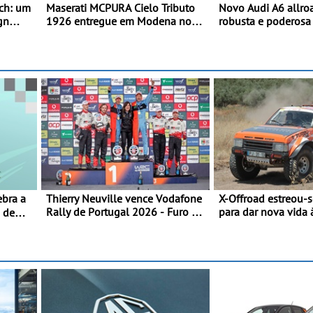
ch: um
Maserati MCPURA Cielo Tributo
Novo Audi A6 allro
gn
1926 entregue em Modena no
robusta e poderos
sos
dia das Mille Miglia 2026
carroçaria larga e di
combinada com ele
design específicos 
allroad
Thierry Neuville vence Vodafone
X-Offroad estreou-
Rally de Portugal 2026 - Furo na
para dar nova vida 
0 de
penúltima especial tira triunfo a
glórias do todo-o-t
Ogier
Primeira prova do n
juntou 14 pilotos n
Alentejo, com viatu
TA em competição