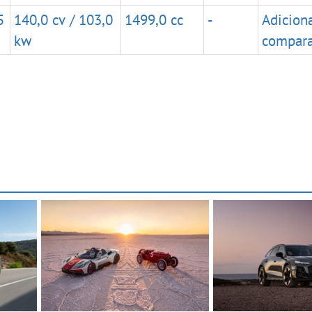
5
140,0 cv / 103,0
1499,0 cc
-
Adicion
kw
compar