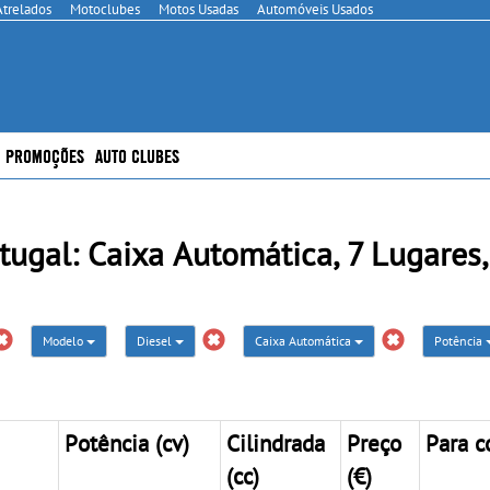
Atrelados
Motoclubes
Motos Usadas
Automóveis Usados
PROMOÇÕES
AUTO CLUBES
al: Caixa Automática, 7 Lugares, 
Modelo
Diesel
Caixa Automática
Potência
Potência (cv)
Cilindrada
Preço
Para c
(cc)
(€)