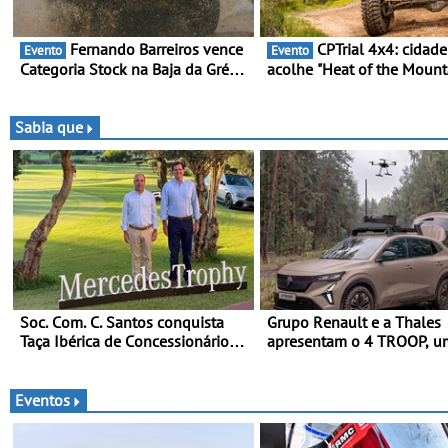
Fernando Barreiros vence
CPTrial 4x4: cidade raiana
Evento
Evento
Categoria Stock na Baja da Grécia
acolhe "Heat of the Mount
- Piloto conquista importante
Três dezenas de equipas 
triunfo para o Mundial de Bajas
Bragança
Sabia que
Soc. Com. C. Santos conquista
Grupo Renault e a Thales
Taça Ibérica de Concessionários
apresentam o 4 TROOP, u
do MercedesTrophy
veículo tático inovador pa
futuras missões das forças
terrestres
Eventos