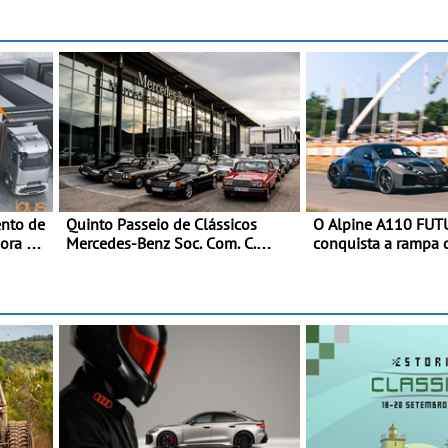
nto de
Quinto Passeio de Clássicos
O Alpine A110 FU
hora o
Mercedes-Benz Soc. Com. C.
conquista a rampa
e
Santos com inscrições abertas
na sua estreia dinâ
 DC
mundial - O protót
rto
desenvolvimento d
FUTURE fez a sua es
dinâmica, em públi
rtos