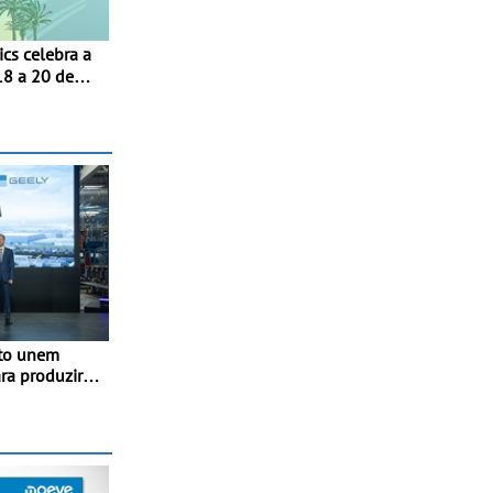
18 a 20 de
uto unem
ra produzir
ia de última
a