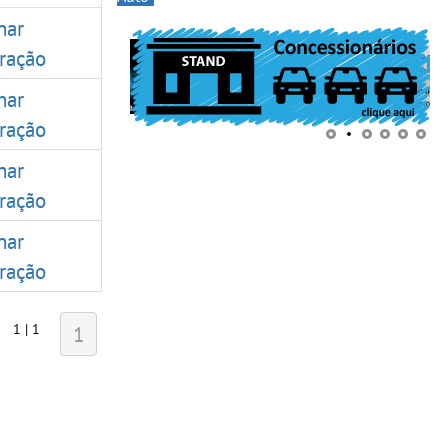
nar
ração
nar
ração
nar
ração
nar
ração
1 | 1
1