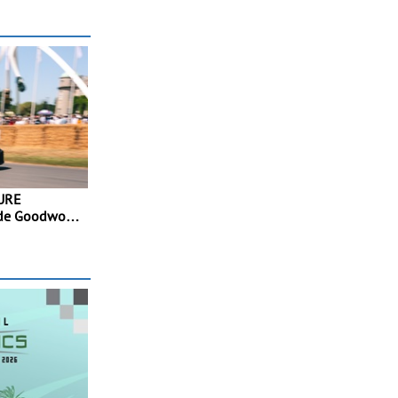
TURE
 de Goodwood
mica a nível
ipo de
o Alpine A110
treia
co