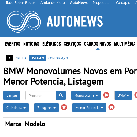
Tudo Sobre Rodas
Andar de Moto
AutoNews
Propedalar
Cardápio
EVENTOS
NOTÍCIAS
ELÉTRICOS
SERVIÇOS
CARROS NOVOS
MULTIMÉDIA
grelha
listagem
comparação
BMW Monovolumes Novos em Portug
Menor Potencia, Listagem
Limpar
Monovolume
BMW
Cilindrada
7 Lugares
Menor Potencia
Marca
Modelo