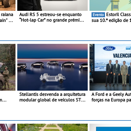
Audi RS 5 estreou-se enquanto
Estoril Classics celebra a
Evento
“Hot-lap Car” no grande prémio
ain" -
sua 10.ª edição de 
de Fórmula 1 de Miami
em
Setembro de 2026
Stellantis desvenda a arquitetura
A Ford e a Geely A
m
modular global de veículos STLA
forças na Europa pa
ra
ONE - A STLA One será lançada
veículos multienerg
em 2027 e foi concebida para
geração em Espanh
reunir cinco plataformas
diferentes numa única
arquitetura escalável