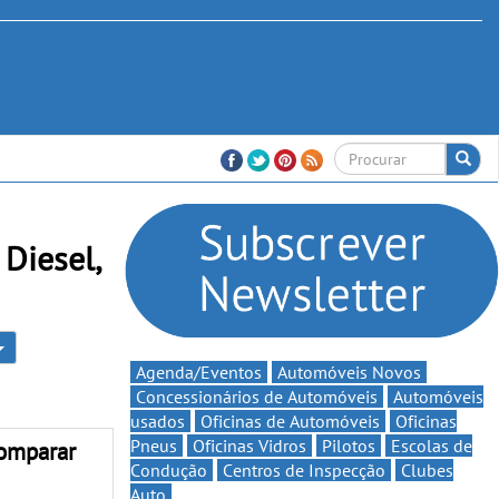
Diesel,
Agenda/Eventos
Automóveis Novos
Concessionários de Automóveis
Automóveis
usados
Oficinas de Automóveis
Oficinas
Pneus
Oficinas Vidros
Pilotos
Escolas de
omparar
Condução
Centros de Inspecção
Clubes
Auto