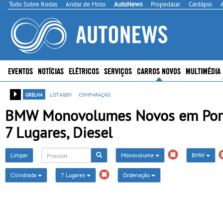
Tudo Sobre Rodas
Andar de Moto
AutoNews
Propedalar
Cardápio
EVENTOS
NOTÍCIAS
ELÉTRICOS
SERVIÇOS
CARROS NOVOS
MULTIMÉDIA
grelha
listagem
comparação
BMW Monovolumes Novos em Portug
7 Lugares, Diesel
Limpar
Monovolume
BMW
Cilindrada
7 Lugares
Ordenação