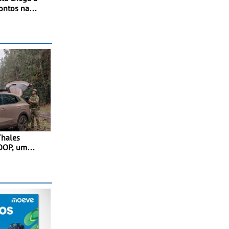
pontos na
to de Beja
 do RMC
ção renovada
io
Thales
OOP, um
ador para
 forças