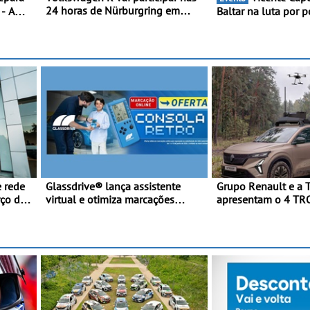
24 horas de Nürburgring em
 - A
Baltar na luta por 
2027 - No ano em que assinala o
er duas
classificação - Pilo
25.º aniversário da Marca de
reia
disputa a 3ª ronda
performance premium
Portugal com ambi
de regressar ao pód
 rede
Glassdrive® lança assistente
Grupo Renault e a 
rço da
virtual e otimiza marcações
apresentam o 4 TR
online em Portugal - A Assistente
veículo tático inov
“Ana” está disponível 24 horas
futuras missões das
por dia e reforça o suporte
terrestres
contínuo ao cliente