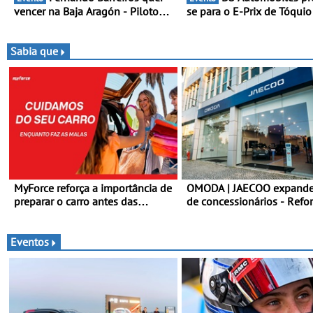
vencer na Baja Aragón - Piloto
se para o E-Prix de Tóquio
está na luta pelo título da Taça
capital japonesa vai acolh
do Mundo de Bajas
corridas noturnas, uma est
para no campeonato
Sabia que
MyForce reforça a importância de
OMODA | JAECOO expande
preparar o carro antes das
de concessionários - Refo
viagens de verão - Dicas para
cobertura a nível nacional
antes da viagem de automóvel
continua em bom ritmo
Eventos