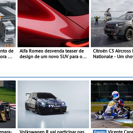
nto de
Alfa Romeo desvenda teaser de
Citroën C3 Aircross
hora o
design de um novo SUV para o
Nationale - Um sho
e
segmento C - Apresentado
que celebra 400 an
 DC
oficialmente no quarto trimestre
compromisso e ino
rto
de 2027
rtos
Volkswagen R vai participar nas
Vicente Capela chega a
Evento