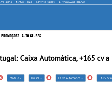
Atrelados
Motoclubes
Motos Usadas
Automóveis Usados
PROMOÇÕES
AUTO CLUBES
al: Caixa Automática, +165 cv a 
Modelo
Diesel
Caixa Automática
+165 cv 