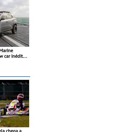
 Marine
w car inédito
os de
vação