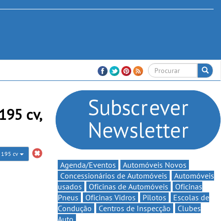
195 cv,
a 195 cv
Agenda/Eventos
Automóveis Novos
Concessionários de Automóveis
Automóveis
usados
Oficinas de Automóveis
Oficinas
Pneus
Oficinas Vidros
Pilotos
Escolas de
Condução
Centros de Inspecção
Clubes
Auto