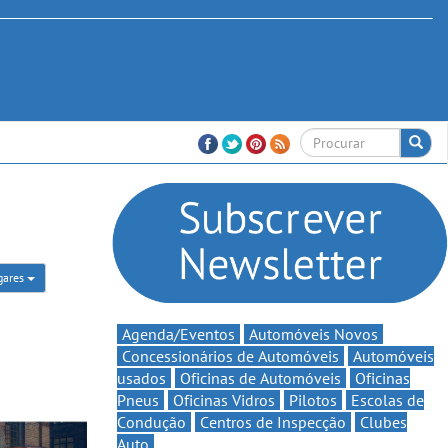
gares
Agenda/Eventos
Automóveis Novos
Concessionários de Automóveis
Automóveis
usados
Oficinas de Automóveis
Oficinas
Pneus
Oficinas Vidros
Pilotos
Escolas de
Condução
Centros de Inspecção
Clubes
Auto