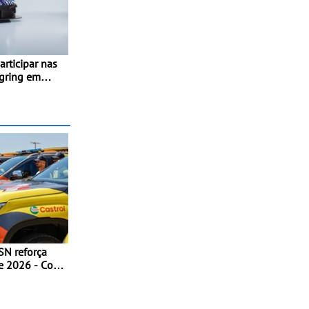
rticipar nas
gring em
ue assinala o
 Marca de
ium
SN reforça
26 - Com
Volkswagen