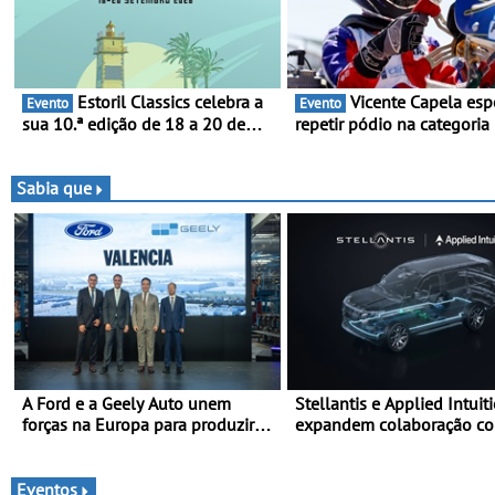
Estoril Classics celebra a
Vicente Capela espera
Evento
Evento
sua 10.ª edição de 18 a 20 de
repetir pódio na categoria
Setembro de 2026
Júnior Max em Castelo Bra
Depois do 3.º lugar em Br
procura resultados ainda
Sabia que
melhores na 2.ª ronda da
Portugal 2026
A Ford e a Geely Auto unem
Stellantis e Applied Intuit
forças na Europa para produzir
expandem colaboração c
veículos multienergia de última
STLA Brain - Para avançar no
geração em Espanha
software de veículos e me
a experiência dos clientes
Eventos