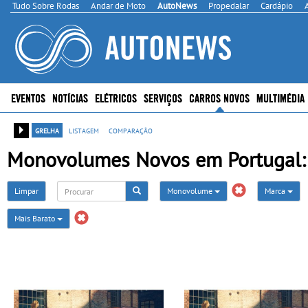
Tudo Sobre Rodas
Andar de Moto
AutoNews
Propedalar
Cardápio
EVENTOS
NOTÍCIAS
ELÉTRICOS
SERVIÇOS
CARROS NOVOS
MULTIMÉDIA
grelha
listagem
comparação
Monovolumes Novos em Portugal:
Limpar
Monovolume
Marca
Mais Barato