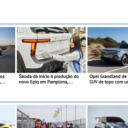
los
Škoda dá início à produção do
Opel Grandland de 
,
novo Epiq em Pamplona,
SUV de topo com u
ativo
Espanha
elegante que poupa
s