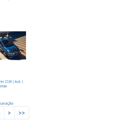
r 218i | Aut. |
ortas
paração
4
>
>>