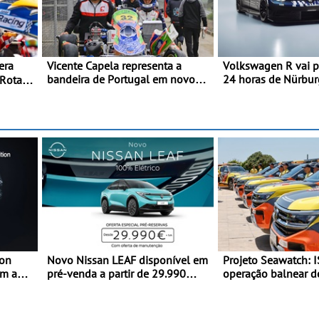
Vicente Capela representa a
Volkswagen R vai pa
bandeira de Portugal em novo
24 horas de Nürbur
 Rotax
desafio pelo Espanhol de Kart -
2027 - No ano em q
nco -
Piloto de Beja chega para a 2ª
25.º aniversário da
aga,
ronda do Campeonato Espanhol
performance prem
de Kart, em Teruel
 RMC
ion
Novo Nissan LEAF disponível em
Projeto Seawatch: I
om a
pré-venda a partir de 29.990
operação balnear de 20
euros + IVA - Como parte da
apoio de viaturas 
lhorar
campanha exclusiva de
veículos comerciais
lançamento, os primeiros