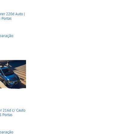
rer 220d Auto |
5 Portas
paração
r 216d c/ Cauto
 5 Portas
paração