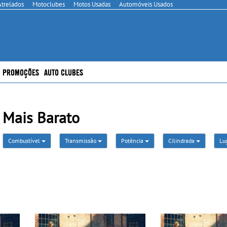
Atrelados
Motoclubes
Motos Usadas
Automóveis Usados
PROMOÇÕES
AUTO CLUBES
 Mais Barato
Combustível
Transmissão
Potência
Cilindrada
Lu