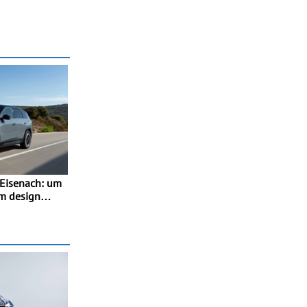
Eisenach: um
m design
 recursos