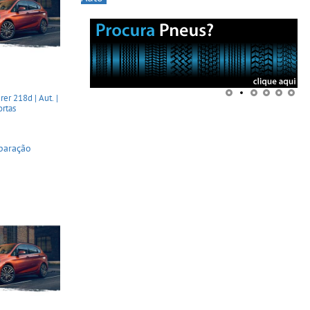
er 218d | Aut. |
ortas
paração