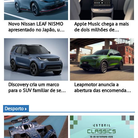
Novo Nissan LEAF NISMO
Apple Music chega a mais
apresentado no Japão, uma
de dois milhões de
interpretação mais
automóveis Volvo
desportiva do SUV 100%
elétrico - Versão de maior
desempenho da terceira
geração do modelo elétrico
da marca
Discovery cria um marco
Leapmotor anuncia a
para o SUV familiar de sete
abertura das encomendas
lugares - A gama Discovery
do B03X - Uma nova
passa agora a
referência no segmento
disponibilizar três versões
dos crossovers urbanos
Desporto
distintas