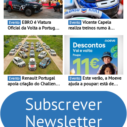
EBRO é Viatura
Vicente Capela
Evento
Evento
Oficial da Volta a Portugal
realiza treinos rumo à
2026 - Marca reforça
temporada do Campeonato
presença nacional ao lado
Portugal Karting e mira boa
da mítica prova de ciclismo
estreia - O Campeonato
e leva a sua gama SUV
Portugal Karting 2026
multi-energia às estradas
decorre entre 1 de Março e
de Portugal
6 de Setembro
Renault Portugal
Este verão, a Moeve
Evento
Evento
apoia criação do Challenge
ajuda a poupar: está de
Clio Rally5 - O
volta a campanha “Vai e
compromisso com o
Volta” com descontos de
automobilismo nacional
até 11€
continua em 2026