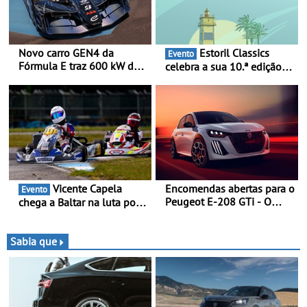
Novo carro GEN4 da
Estoril Classics
Evento
Fórmula E traz 600 kW de
celebra a sua 10.ª edição
desempenho e tecnologia
de 18 a 20 de Setembro de
de tração integral ao
2026
programa de competição
elétrica da Nissan - São
600 kW (816 cv) e acelera
dos 0 aos 100 km/h em 1,8
segundos
Vicente Capela
Encomendas abertas para o
Evento
Peugeot E-208 GTi - O
chega a Baltar na luta por
novo desportivo elétrico
pontos na classificação -
com as melhores
Piloto de Beja disputa a 3ª
performances da categoria
ronda do RMC Portugal
Sabia que
com ambição renovada de
regressar ao pódio