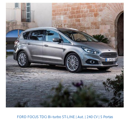
FORD FOCUS TDCi Bi-turbo ST-LINE | Aut. | 240 CV | 5 Portas