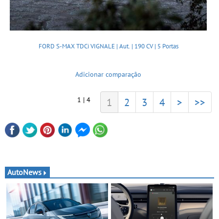
FORD S-MAX TDCi VIGNALE | Aut. | 190 CV | 5 Portas
Adicionar comparação
1 | 4
1
2
3
4
>
>>
AutoNews