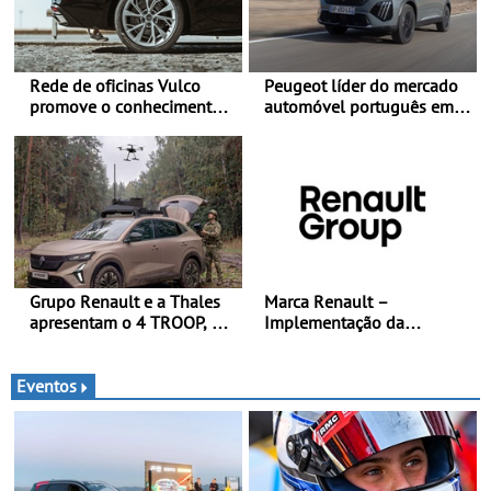
Rede de oficinas Vulco
Peugeot líder do mercado
promove o conhecimento
automóvel português em
dos pneus para ajudar a
junho e no primeiro
conduzir com mais
semestre
segurança
Grupo Renault e a Thales
Marca Renault –
apresentam o 4 TROOP, um
Implementação da
veículo tático inovador
estratégia «futuREady»,
para futuras missões das
combinando crescimento,
forças terrestres
eletrificação e criação de
Eventos
valor