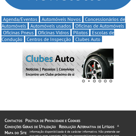
Agenda/Eventos
Automóveis Novos
Concessionários de
Automóveis
Automóveis usados
Oficinas de Automóveis
Oficinas Pneus
Oficinas Vidros
Pilotos
Escolas de
Condução
Centros de Inspecção
Clubes Auto
Contactos
Política de Privacidade e Cookies
Condições Gerais de Utilização
Resolução Alternativa de Litígios
A
informação disponibilizada é de carácter informativo. Não pretende ser
Mapa do Site
exaustiva nem completa. Não nos responsabilizamos por qualquer tipo