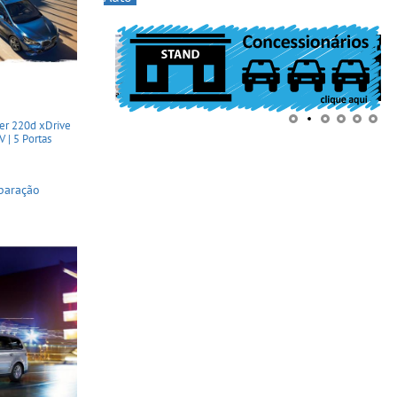
er 220d xDrive
V | 5 Portas
paração