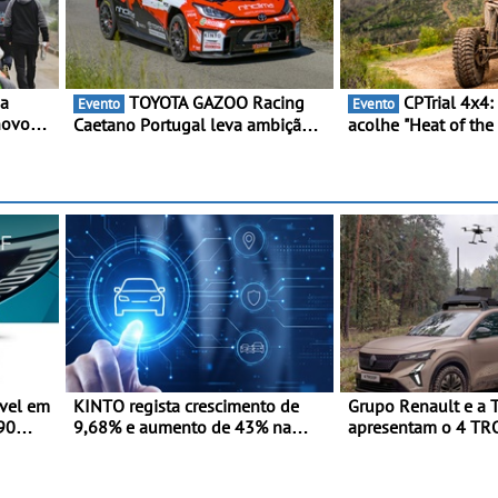
 a
TOYOTA GAZOO Racing
CPTrial 4x4: cidade raiana
Evento
Evento
novo
Caetano Portugal leva ambição
acolhe "Heat of the
Kart -
redobrada ao Rali da Madeira,
Três dezenas de eq
a 2ª
com Pedro Almeida e Kris Meeke
Bragança
panhol
vel em
KINTO regista crescimento de
Grupo Renault e a 
990
9,68% e aumento de 43% na
apresentam o 4 TR
da
frota elétrica e plug-in
veículo tático inov
futuras missões das
terrestres