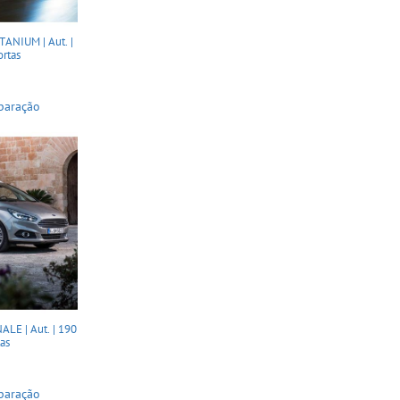
ANIUM | Aut. |
ortas
paração
LE | Aut. | 190
tas
paração