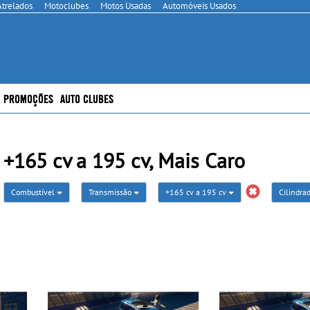
Atrelados
Motoclubes
Motos Usadas
Automóveis Usados
PROMOÇÕES
AUTO CLUBES
165 cv a 195 cv, Mais Caro
Combustível
Transmissão
+165 cv a 195 cv
Cilindra