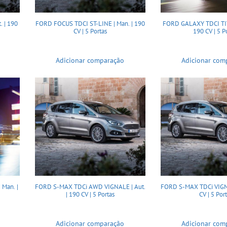
. | 190
FORD FOCUS TDCI ST-LINE | Man. | 190
FORD GALAXY TDCI TIT
CV | 5 Portas
190 CV | 5 P
Adicionar comparação
Adicionar com
Man. |
FORD S-MAX TDCi AWD VIGNALE | Aut.
FORD S-MAX TDCi VIGNA
| 190 CV | 5 Portas
CV | 5 Por
Adicionar comparação
Adicionar com