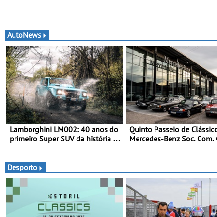
AutoNews
Lamborghini LM002: 40 anos do
Quinto Passeio de Clássic
primeiro Super SUV da história -
Mercedes-Benz Soc. Com. 
Em 1986, a Lamborghini
Santos com inscrições abe
desvendou o extraordinário
todo-o-terreno com motor V12
Desporto
que abriu caminho para a família
Urus