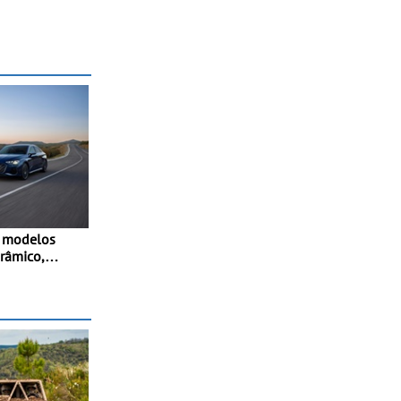
s modelos
orâmico,
 adaptativo
stido e
a-atrás