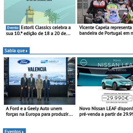
Estoril Classics celebra a
Vicente Capela representa
Evento
bandeira de Portugal em 
sua 10.ª edição de 18 a 20 de
desafio pelo Espanhol de 
Setembro de 2026
Piloto de Beja chega para 
ronda do Campeonato Es
Sabia que
de Kart, em Teruel
A Ford e a Geely Auto unem
Novo Nissan LEAF disponí
forças na Europa para produzir
pré-venda a partir de 29.
veículos multienergia de última
euros + IVA - Como parte 
geração em Espanha
campanha exclusiva de
lançamento, os primeiros
Eventos