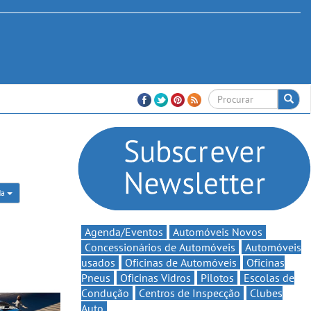
da
Agenda/Eventos
Automóveis Novos
Concessionários de Automóveis
Automóveis
usados
Oficinas de Automóveis
Oficinas
Pneus
Oficinas Vidros
Pilotos
Escolas de
Condução
Centros de Inspecção
Clubes
Auto