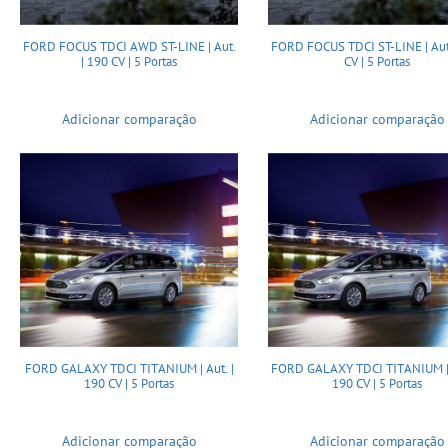
FORD FOCUS TDCI AWD ST-LINE | Aut.
FORD FOCUS TDCI ST-LINE | Aut
| 190 CV | 5 Portas
CV | 5 Portas
Adicionar comparação
Adicionar comparação
FORD GALAXY TDCI TITANIUM | Aut. |
FORD GALAXY TDCI TITANIUM | 
190 CV | 5 Portas
190 CV | 5 Portas
Adicionar comparação
Adicionar comparação