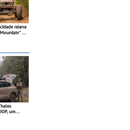
 Mountain" -
uipas em
Thales
OOP, um
ador para
 forças