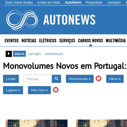
Tudo Sobre Rodas
Andar de Moto
AutoNews
Propedalar
Cardápio
EVENTOS
NOTÍCIAS
ELÉTRICOS
SERVIÇOS
CARROS NOVOS
MULTIMÉDIA
grelha
listagem
comparação
Monovolumes Novos em Portugal: +
Limpar
Monovolume
Marca
Lugares
Mais Caro