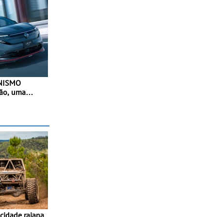
 NISMO
pão, uma
desportiva do
- Versão de
a terceira
elétrico da