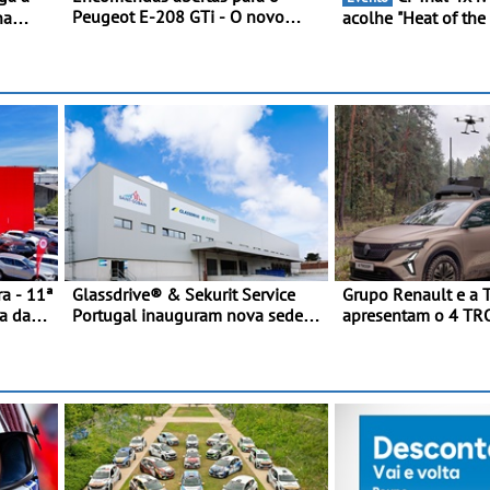
Peugeot E-208 GTi - O novo
na
acolhe "Heat of the
desportivo elétrico com as
eja
Três dezenas de eq
melhores performances da
C
Bragança
categoria
novada
a - 11ª
Glassdrive® & Sekurit Service
Grupo Renault e a 
a da
Portugal inauguram nova sede
apresentam o 4 TR
em Vila Nova de Gaia e
veículo tático inov
melhoram resposta ao
futuras missões das
aftermarket - Reforço do
terrestres
portefólio e melhoria dos prazos
reduzem tempo de imobilização
das viaturas