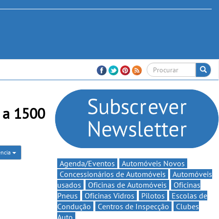
 a 1500
ência
Agenda/Eventos
Automóveis Novos
Concessionários de Automóveis
Automóveis
usados
Oficinas de Automóveis
Oficinas
Pneus
Oficinas Vidros
Pilotos
Escolas de
Condução
Centros de Inspecção
Clubes
Auto