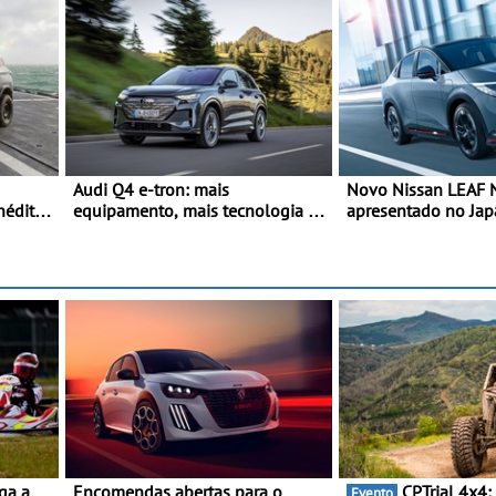
Audi Q4 e-tron: mais
Novo Nissan LEAF
nédito
equipamento, mais tecnologia e
apresentado no Ja
uma oferta ainda mais
interpretação mais 
competitiva - Até 740
SUV 100% elétrico 
quilómetros de autonomia e
maior desempenho d
carregamento mais rápido
geração do modelo 
marca
Encomendas abertas para o
CPTrial 4x4: cidade raiana
Evento