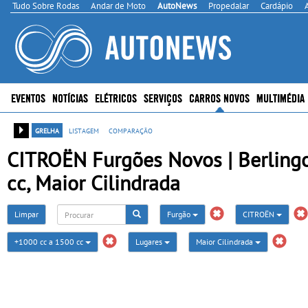
Tudo Sobre Rodas
Andar de Moto
AutoNews
Propedalar
Cardápio
EVENTOS
NOTÍCIAS
ELÉTRICOS
SERVIÇOS
CARROS NOVOS
MULTIMÉDIA
grelha
listagem
comparação
CITROËN Furgões Novos | Berlingo
cc, Maior Cilindrada
Limpar
Furgão
CITROËN
+1000 cc a 1500 cc
Lugares
Maior Cilindrada