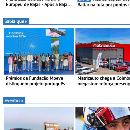
Europeu de Bajas - Após a Baja
Baltar na luta por pontos 
da Grécia
classificação - Piloto de B
disputa a 3ª ronda do RM
Portugal com ambição re
Sabia que
de regressar ao pódio
Prémios da Fundacão Moeve
Matrizauto chega a Coimbr
distinguem projeto português
megastore reforça presenç
Fruta Feia pela promoção de uma
marca na Região Centro
transição ecológica justa
Eventos