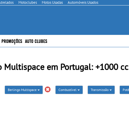
Atrelados
Motoclubes
Motos Usadas
Automóveis Usados
PROMOÇÕES
AUTO CLUBES
 Multispace em Portugal: +1000 cc
Berlingo Multispace
Combustível
Transmissão
Pot