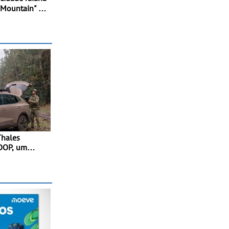
 Mountain" -
uipas em
Thales
OOP, um
ador para
 forças