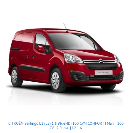
CITROËN Berlingo L1 (L2) 1.6 BlueHDi 100 CVM CONFORT | Man. | 100
CV | 2 Portas | L2 1.6