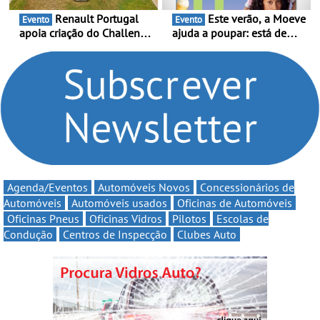
Renault Portugal
Este verão, a Moeve
Evento
Evento
apoia criação do Challenge
ajuda a poupar: está de
Clio Rally5 - O
volta a campanha “Vai e
compromisso com o
Volta” com descontos de
automobilismo nacional
até 11€
continua em 2026
Agenda/Eventos
Automóveis Novos
Concessionários de
Automóveis
Automóveis usados
Oficinas de Automóveis
Oficinas Pneus
Oficinas Vidros
Pilotos
Escolas de
Condução
Centros de Inspecção
Clubes Auto