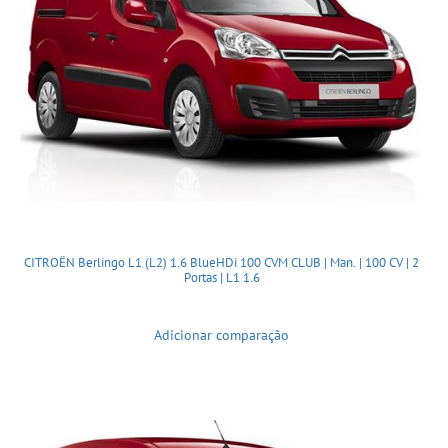
CITROËN Berlingo L1 (L2) 1.6 BlueHDi 100 CVM CLUB | Man. | 100 CV | 2
Portas | L1 1.6
Adicionar comparação