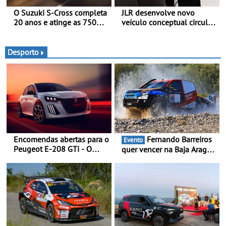
O Suzuki S-Cross completa
JLR desenvolve novo
20 anos e atinge as 750
veículo conceptual circular
000 unidades a nível
para reduzir a pegada de
mundial
carbono - O projeto é
designado como
Desporto
Cornerstone
Encomendas abertas para o
Fernando Barreiros
Evento
Peugeot E-208 GTi - O
quer vencer na Baja Aragón
novo desportivo elétrico
- Piloto está na luta pelo
com as melhores
título da Taça do Mundo de
performances da categoria
Bajas