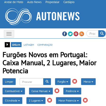
Andar de Moto
Auto News
Propedalar
Cardápio
Toggle
navigation
grelha
listagem
comparação
Furgões Novos em Portugal:
Caixa Manual, 2 Lugares, Maior
Potencia
Limpar
Furgão
Marca
Combustível
Caixa Manual
Potência
Cilindrada
2 Lugares
Maior Potencia