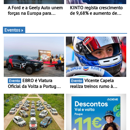
A Ford e a Geely Auto unem
KINTO regista crescimento
forças na Europa para
de 9,68% e aumento de
produzir veículos
43% na frota elétrica e
multienergia de última
plug-in
geração em Espanha
Eventos
EBRO é Viatura
Vicente Capela
Evento
Evento
Oficial da Volta a Portugal
realiza treinos rumo à
2026 - Marca reforça
temporada do Campeonato
presença nacional ao lado
Portugal Karting e mira boa
da mítica prova de ciclismo
estreia - O Campeonato
e leva a sua gama SUV
Portugal Karting 2026
multi-energia às estradas
decorre entre 1 de Março e
de Portugal
6 de Setembro