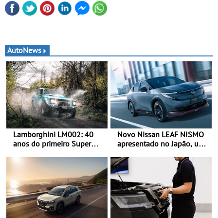
AutoNews
Lamborghini LM002: 40
Novo Nissan LEAF NISMO
anos do primeiro Super
apresentado no Japão, uma
SUV da história - Em 1986,
interpretação mais
a Lamborghini desvendou
desportiva do SUV 100%
o extraordinário todo-o-
elétrico - Versão de maior
terreno com motor V12 que
desempenho da terceira
abriu caminho para a
geração do modelo elétrico
família Urus
da marca