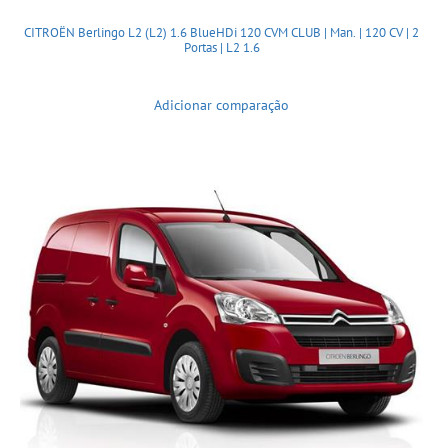
CITROËN Berlingo L2 (L2) 1.6 BlueHDi 120 CVM CLUB | Man. | 120 CV | 2
Portas | L2 1.6
Adicionar comparação