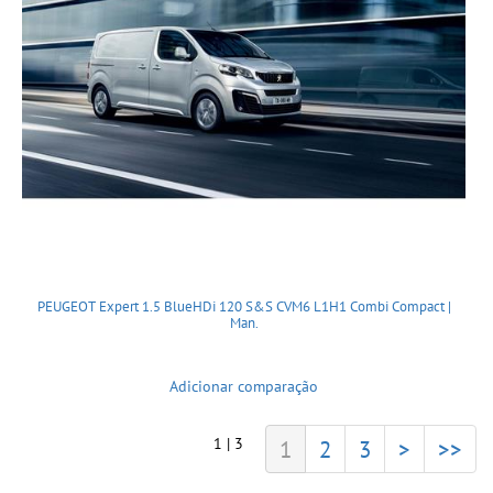
PEUGEOT Expert 1.5 BlueHDi 120 S&S CVM6 L1H1 Combi Compact |
Man.
Adicionar comparação
1 | 3
1
2
3
>
>>