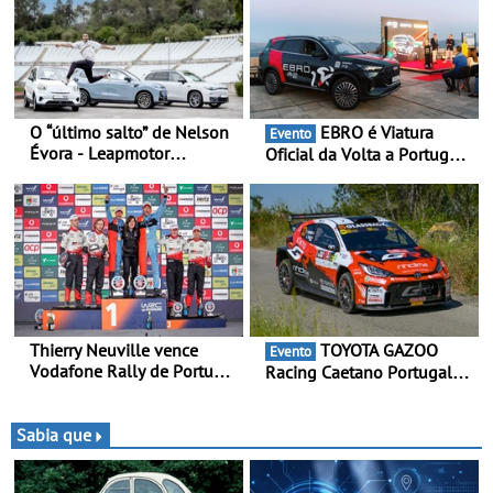
O “último salto” de Nelson
EBRO é Viatura
Evento
Évora - Leapmotor
Oficial da Volta a Portugal
Portugal ao lado do
2026 - Marca reforça
Campeão Olímpico num
presença nacional ao lado
momento histórico
da mítica prova de ciclismo
e leva a sua gama SUV
multi-energia às estradas
de Portugal
Thierry Neuville vence
TOYOTA GAZOO
Evento
Vodafone Rally de Portugal
Racing Caetano Portugal
2026 - Furo na penúltima
leva ambição redobrada ao
especial tira triunfo a Ogier
Rali da Madeira, com Pedro
Almeida e Kris Meeke
Sabia que