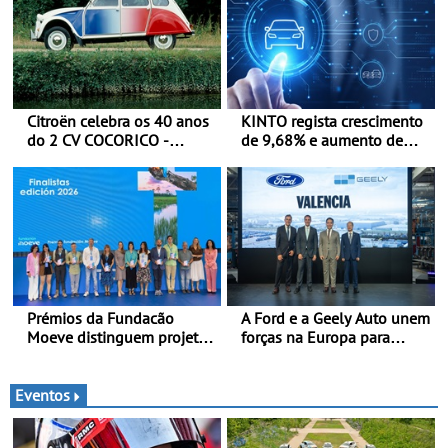
Citroën celebra os 40 anos
KINTO regista crescimento
do 2 CV COCORICO -
de 9,68% e aumento de
Quando o 2 CV vestiu a sua
43% na frota elétrica e
camisola tricolor
plug-in
Prémios da Fundacão
A Ford e a Geely Auto unem
Moeve distinguem projeto
forças na Europa para
português Fruta Feia pela
produzir veículos
promoção de uma
multienergia de última
transição ecológica justa
geração em Espanha
Eventos