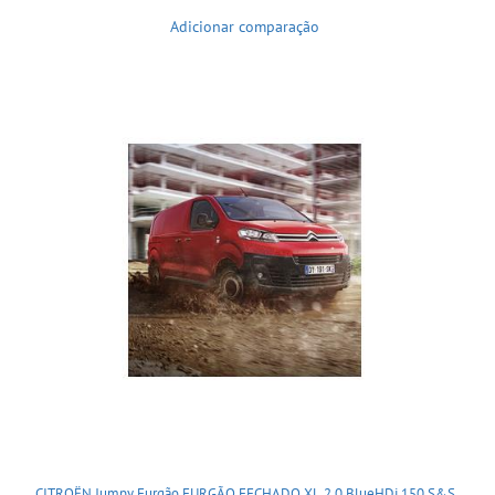
Adicionar comparação
CITROËN Jumpy Furgão FURGÃO FECHADO XL 2.0 BlueHDi 150 S&S