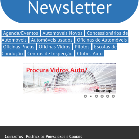
de Portugal
Agenda/Eventos
Automóveis Novos
Concessionários de
Automóveis
Automóveis usados
Oficinas de Automóveis
Oficinas Pneus
Oficinas Vidros
Pilotos
Escolas de
Condução
Centros de Inspecção
Clubes Auto
Contactos
Política de Privacidade e Cookies