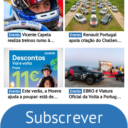
Vicente Capela
Renault Portugal
Evento
Evento
realiza treinos rumo à
apoia criação do Challenge
temporada do Campeonato
Clio Rally5 - O
Portugal Karting e mira boa
compromisso com o
estreia - O Campeonato
automobilismo nacional
Portugal Karting 2026
continua em 2026
decorre entre 1 de Março e
6 de Setembro
Este verão, a Moeve
EBRO é Viatura
Evento
Evento
ajuda a poupar: está de
Oficial da Volta a Portugal
volta a campanha “Vai e
2026 - Marca reforça
Volta” com descontos de
presença nacional ao lado
até 11€
da mítica prova de ciclismo
e leva a sua gama SUV
multi-energia às estradas