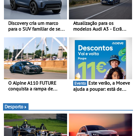
Discovery cria um marco
Atualização para os
para o SUV familiar de sete
modelos Audi A3 - Ecrã
lugares - A gama Discovery
panorâmico, assist. de
passa agora a
condução adaptativo plus,
disponibilizar três versões
estacion. assistido e
distintas
assistente de marcha-atrás
O Alpine A110 FUTURE
Este verão, a Moeve
Evento
conquista a rampa de
ajuda a poupar: está de
Goodwood na sua estreia
volta a campanha “Vai e
dinâmica a nível mundial -
Volta” com descontos de
O protótipo de
até 11€
Desporto
desenvolvimento do Alpine
A110 FUTURE fez a sua
estreia dinâmica, em
público