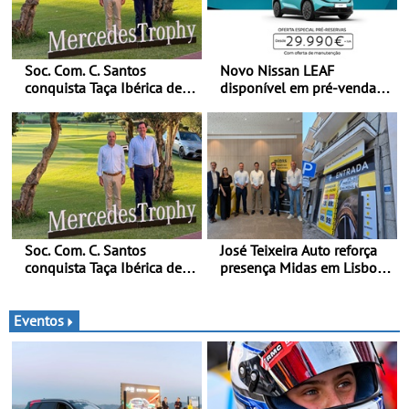
Soc. Com. C. Santos
Novo Nissan LEAF
conquista Taça Ibérica de
disponível em pré-venda a
Concessionários do
partir de 29.990 euros +
MercedesTrophy
IVA - Como parte da
campanha exclusiva de
lançamento, os primeiros
clientes beneficiam da
oferta de 3 anos de
manutenção incluída
Soc. Com. C. Santos
José Teixeira Auto reforça
conquista Taça Ibérica de
presença Midas em Lisboa
Concessionários do
com abertura em Campo
MercedesTrophy
Grande - E assinatura para
nova unidade em Vialonga
Eventos