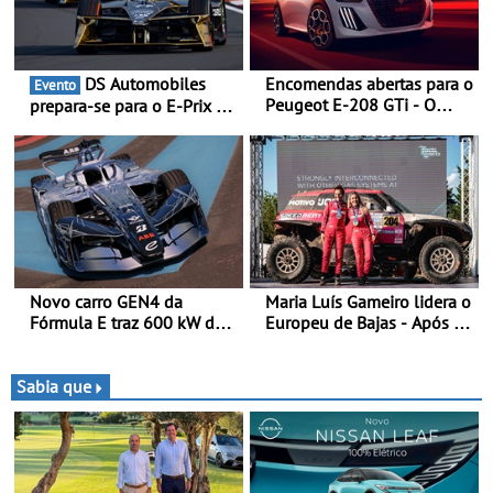
DS Automobiles
Encomendas abertas para o
Evento
Peugeot E-208 GTi - O
prepara-se para o E-Prix de
novo desportivo elétrico
Tóquio - A capital japonesa
com as melhores
vai acolher duas corridas
performances da categoria
noturnas, uma estreia para
no campeonato
Novo carro GEN4 da
Maria Luís Gameiro lidera o
Fórmula E traz 600 kW de
Europeu de Bajas - Após a
desempenho e tecnologia
Baja da Grécia
de tração integral ao
programa de competição
Sabia que
elétrica da Nissan - São
600 kW (816 cv) e acelera
dos 0 aos 100 km/h em 1,8
segundos