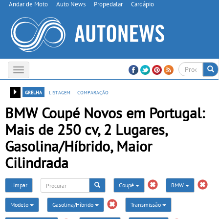
Andar de Moto
Auto News
Propedalar
Cardápio
Toggle
navigation
grelha
listagem
comparação
BMW Coupé Novos em Portugal:
Mais de 250 cv, 2 Lugares,
Gasolina/Híbrido, Maior
Cilindrada
Limpar
Coupé
BMW
Modelo
Gasolina/Híbrido
Transmissão