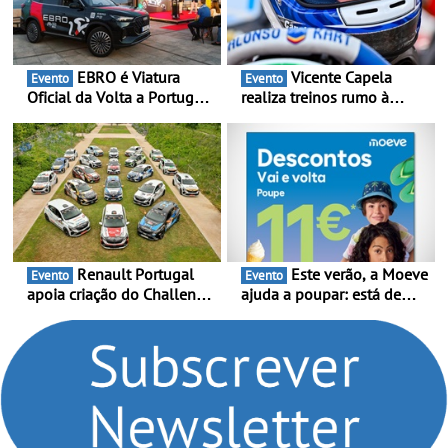
EBRO é Viatura
Vicente Capela
Evento
Evento
Oficial da Volta a Portugal
realiza treinos rumo à
2026 - Marca reforça
temporada do Campeonato
presença nacional ao lado
Portugal Karting e mira boa
da mítica prova de ciclismo
estreia - O Campeonato
e leva a sua gama SUV
Portugal Karting 2026
multi-energia às estradas
decorre entre 1 de Março e
de Portugal
6 de Setembro
Renault Portugal
Este verão, a Moeve
Evento
Evento
apoia criação do Challenge
ajuda a poupar: está de
Clio Rally5 - O
volta a campanha “Vai e
compromisso com o
Volta” com descontos de
automobilismo nacional
até 11€
continua em 2026