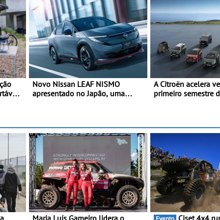
ção
Novo Nissan LEAF NISMO
A Citroën acelera v
rtáveis
apresentado no Japão, uma
primeiro semestre 
interpretação mais desportiva do
gama renovada, um
SUV 100% elétrico - Versão de
confirmada
maior desempenho da terceira
geração do modelo elétrico da
marca
 a
Maria Luís Gameiro lidera o
Ciset 4x4 ruma a
Evento