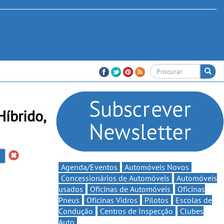
íbrido,
Agenda/Eventos
Automóveis Novos
Concessionários de Automóveis
Automóveis
usados
Oficinas de Automóveis
Oficinas
Pneus
Oficinas Vidros
Pilotos
Escolas de
Condução
Centros de Inspecção
Clubes
Auto