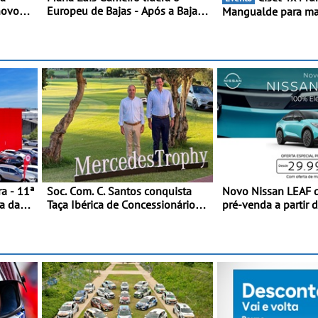
novo
Europeu de Bajas - Após a Baja
Mangualde para ma
Kart -
da Grécia
semana de espetácu
a 2ª
resistência e desafi
panhol
montanha
a - 11ª
Soc. Com. C. Santos conquista
Novo Nissan LEAF 
a da
Taça Ibérica de Concessionários
pré-venda a partir 
do MercedesTrophy
euros + IVA - Como 
campanha exclusiv
lançamento, os pri
clientes beneficiam
3 anos de manutenç