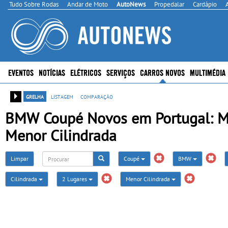
Tudo Sobre Rodas
Andar de Moto
AutoNews
Propedalar
Cardápio
EVENTOS
NOTÍCIAS
ELÉTRICOS
SERVIÇOS
CARROS NOVOS
MULTIMÉDIA
grelha
listagem
comparação
BMW Coupé Novos em Portugal: Mai
Menor Cilindrada
Limpar
Coupé
BMW
Cilindrada
2 Lugares
Menor Cilindrada