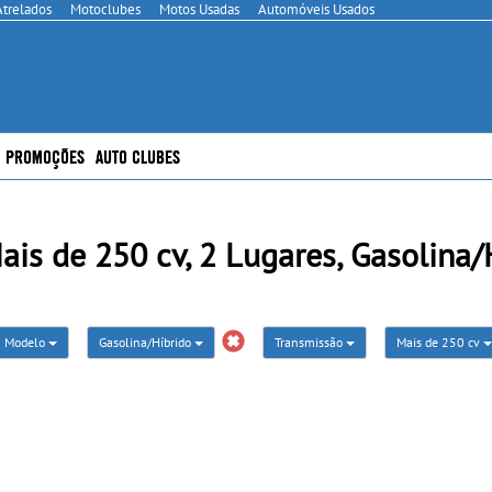
Atrelados
Motoclubes
Motos Usadas
Automóveis Usados
PROMOÇÕES
AUTO CLUBES
s de 250 cv, 2 Lugares, Gasolina/H
Modelo
Gasolina/Híbrido
Transmissão
Mais de 250 cv