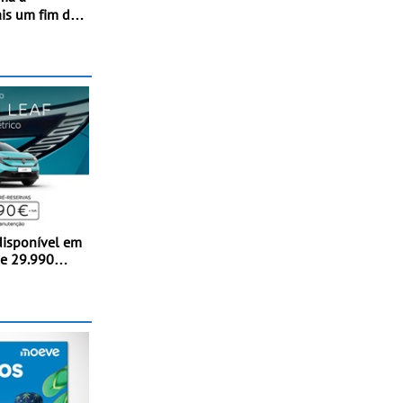
is um fim de
lo,
os na
disponível em
de 29.990
parte da
a de
meiros
 da oferta de
ão incluída