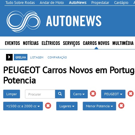
Tudo Sobre Rodas
Andar de Moto
AutoNews
Propedalar
Cardápio
EVENTOS
NOTÍCIAS
ELÉTRICOS
SERVIÇOS
CARROS NOVOS
MULTIMÉDIA
grelha
listagem
comparação
PEUGEOT Carros Novos em Portugal
Potencia
Limpar
Carro
PEUGEOT
+1500 cc a 2000 cc
Lugares
Menor Potencia