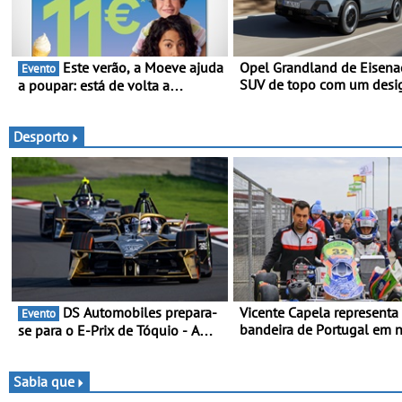
Este verão, a Moeve ajuda
Opel Grandland de Eisena
Evento
SUV de topo com um desi
a poupar: está de volta a
elegante que poupa recur
campanha “Vai e Volta” com
descontos de até 11€
Desporto
DS Automobiles prepara-
Vicente Capela representa
Evento
bandeira de Portugal em 
se para o E-Prix de Tóquio - A
desafio pelo Espanhol de 
capital japonesa vai acolher duas
Piloto de Beja chega para 
corridas noturnas, uma estreia
ronda do Campeonato Es
para no campeonato
Sabia que
de Kart, em Teruel