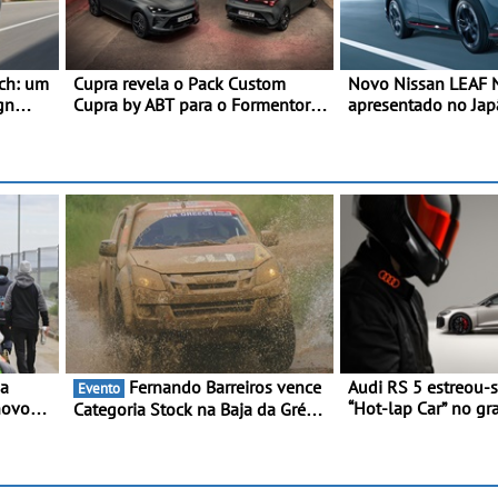
ch: um
Cupra revela o Pack Custom
Novo Nissan LEAF
gn
Cupra by ABT para o Formentor e
apresentado no Ja
sos
o Leon no Red Bull Ring
interpretação mais 
SUV 100% elétrico 
maior desempenho d
geração do modelo 
marca
 a
Fernando Barreiros vence
Audi RS 5 estreou-
Evento
novo
“Hot-lap Car” no g
Categoria Stock na Baja da Grécia
Kart -
de Fórmula 1 de M
- Piloto conquista importante
a 2ª
triunfo para o Mundial de Bajas
panhol