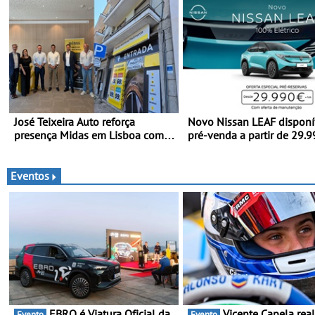
José Teixeira Auto reforça
Novo Nissan LEAF disponí
presença Midas em Lisboa com
pré-venda a partir de 29.
abertura em Campo Grande - E
euros + IVA - Como parte 
assinatura para nova unidade em
campanha exclusiva de
Vialonga
lançamento, os primeiros
Eventos
clientes beneficiam da ofe
3 anos de manutenção inc
EBRO é Viatura Oficial da
Vicente Capela realiza
Evento
Evento