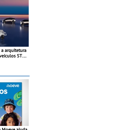
 a arquitetura
veículos STLA
erá lançada
ebida para
ormas
ica
el