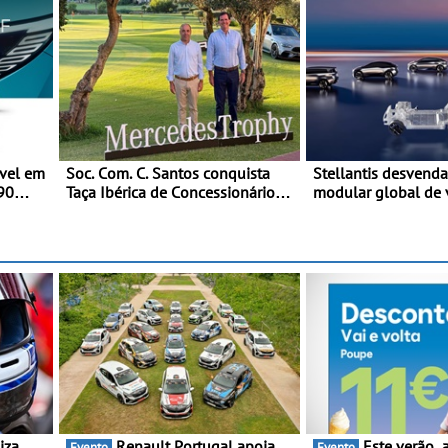
vel em
Soc. Com. C. Santos conquista
Stellantis desvenda
990
Taça Ibérica de Concessionários
modular global de 
da
do MercedesTrophy
ONE - A STLA One s
em 2027 e foi conc
reunir cinco plataf
rta de
diferentes numa ún
luída
arquitetura escaláv
Renault Portugal apoia
Este verão, a Moeve ajuda
Evento
Evento