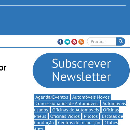
or
Agenda/Eventos
Automóveis Novos
Concessionários de Automóveis
Automóveis
usados
Oficinas de Automóveis
Oficinas
Pneus
Oficinas Vidros
Pilotos
Escolas de
Condução
Centros de Inspecção
Clubes
Auto