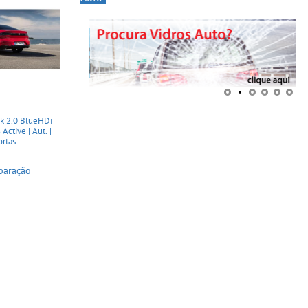
k 2.0 BlueHDi
ctive | Aut. |
ortas
paração