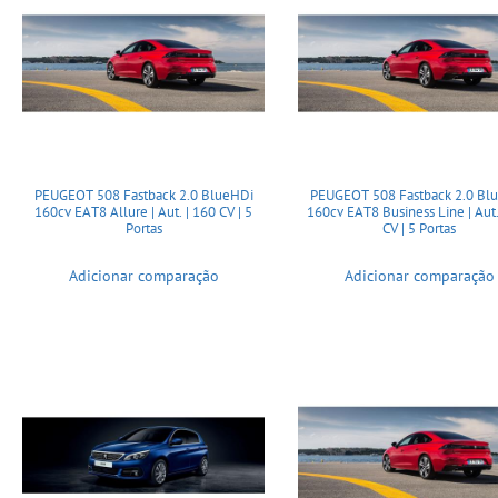
PEUGEOT 508 Fastback 2.0 BlueHDi
PEUGEOT 508 Fastback 2.0 Bl
160cv EAT8 Allure | Aut. | 160 CV | 5
160cv EAT8 Business Line | Aut.
Portas
CV | 5 Portas
Adicionar comparação
Adicionar comparação