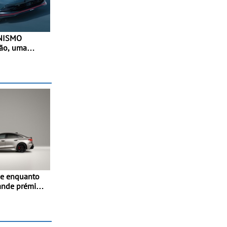
 NISMO
pão, uma
desportiva do
- Versão de
a terceira
elétrico da
se enquanto
rande prémio
iami