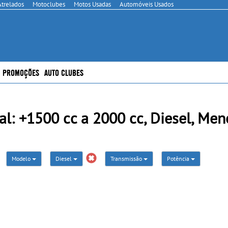
Atrelados
Motoclubes
Motos Usadas
Automóveis Usados
PROMOÇÕES
AUTO CLUBES
: +1500 cc a 2000 cc, Diesel, Men
Modelo
Diesel
Transmissão
Potência