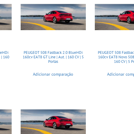
ueHDi
PEUGEOT 508 Fastback 2.0 BlueHDi
PEUGEOT 508 Fastbac
 | 160
160cv EAT8 GT Line | Aut. | 160 CV | 5
160cv EAT8 Novo 508 A
Portas
160 CV | 5 P
Adicionar comparação
Adicionar com