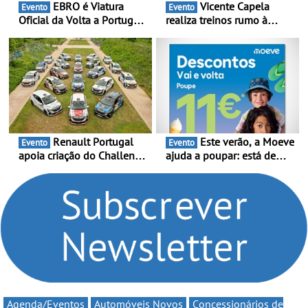
EBRO é Viatura
Vicente Capela
Evento
Evento
Oficial da Volta a Portugal
realiza treinos rumo à
2026 - Marca reforça
temporada do Campeonato
presença nacional ao lado
Portugal Karting e mira boa
da mítica prova de ciclismo
estreia - O Campeonato
e leva a sua gama SUV
Portugal Karting 2026
multi-energia às estradas
decorre entre 1 de Março e
de Portugal
6 de Setembro
Renault Portugal
Este verão, a Moeve
Evento
Evento
apoia criação do Challenge
ajuda a poupar: está de
Clio Rally5 - O
volta a campanha “Vai e
compromisso com o
Volta” com descontos de
automobilismo nacional
até 11€
continua em 2026
Agenda/Eventos
Automóveis Novos
Concessionários de