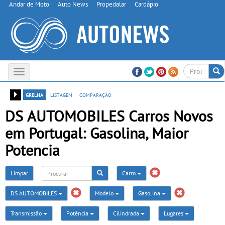
Andar de Moto
Auto News
Propedalar
Cardápio
Toggle
navigation
grelha
listagem
comparação
DS AUTOMOBILES Carros Novos
em Portugal: Gasolina, Maior
Potencia
Limpar
Carro
DS AUTOMOBILES
Modelo
Gasolina
Transmissão
Potência
Cilindrada
Lugares