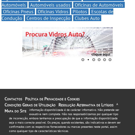
Automóveis
Automóveis usados
Oficinas de Automóveis
Oficinas Pneus
Oficinas Vidros
Pilotos
Escolas de
Condução
Centros de Inspecção
Clubes Auto
Contactos
Política de Privacidade e Cookies
Condições Gerais de Utilização
Resolução Alternativa de Litígios
A
informação disponibilizada é de carácter informativo. Não pretende ser
Mapa do Site
exaustiva nem completa. Não nos responsabilizamos por qualquer tipo
de incorrecção, embora tenhamos a preocupação de que a informação disponibilizada
seja o mais correcta possível. Os preços, quando existentes, são indicativos e devem ser
confirmados com os respectivos fornecedores ou marcas presentes neste portal, assim
como qualquer tipo de características técnicas.