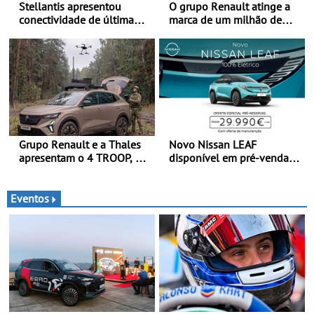
Stellantis apresentou
O grupo Renault atinge a
conectividade de última
marca de um milhão de
geração e a plataforma L4-
automóveis elétricos “Made
Ready™ na Move 2026,
in France” desde 2010
em Londres
Grupo Renault e a Thales
Novo Nissan LEAF
apresentam o 4 TROOP, um
disponível em pré-venda a
veículo tático inovador
partir de 29.990 euros +
para futuras missões das
IVA - Como parte da
forças terrestres
campanha exclusiva de
Eventos
lançamento, os primeiros
clientes beneficiam da
oferta de 3 anos de
manutenção incluída