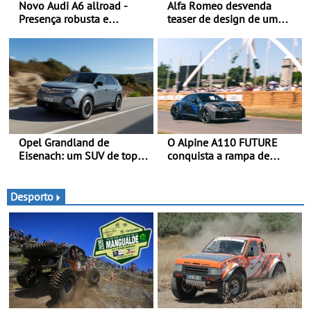
Novo Audi A6 allroad -
Alfa Romeo desvenda
Presença robusta e
teaser de design de um
poderosa numa carroçaria
novo SUV para o segmento
larga e distintiva
C - Apresentado
combinada com elementos
oficialmente no quarto
de design específicos da
trimestre de 2027
versão allroad
Opel Grandland de
O Alpine A110 FUTURE
Eisenach: um SUV de topo
conquista a rampa de
com um design elegante
Goodwood na sua estreia
que poupa recursos
dinâmica a nível mundial -
O protótipo de
Desporto
desenvolvimento do Alpine
A110 FUTURE fez a sua
estreia dinâmica, em
público