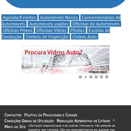
Agenda/Eventos
Automóveis Novos
Concessionários de
Automóveis
Automóveis usados
Oficinas de Automóveis
Oficinas Pneus
Oficinas Vidros
Pilotos
Escolas de
Condução
Centros de Inspecção
Clubes Auto
Contactos
Política de Privacidade e Cookies
Condições Gerais de Utilização
Resolução Alternativa de Litígios
A
informação disponibilizada é de carácter informativo. Não pretende ser
Mapa do Site
exaustiva nem completa. Não nos responsabilizamos por qualquer tipo