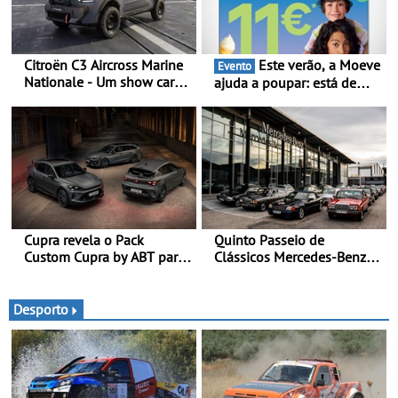
Citroën C3 Aircross Marine
Este verão, a Moeve
Evento
Nationale - Um show car
ajuda a poupar: está de
inédito que celebra 400
volta a campanha “Vai e
anos de compromisso e
Volta” com descontos de
inovação
até 11€
Cupra revela o Pack
Quinto Passeio de
Custom Cupra by ABT para
Clássicos Mercedes-Benz
o Formentor e o Leon no
Soc. Com. C. Santos com
Red Bull Ring
inscrições abertas
Desporto