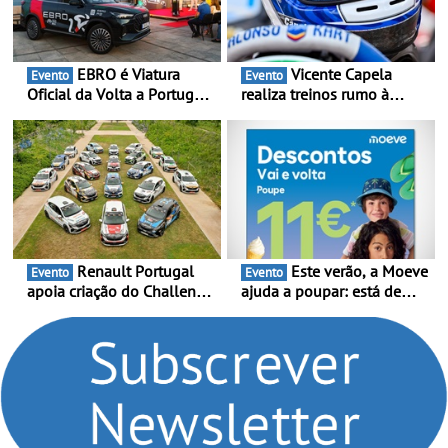
EBRO é Viatura
Vicente Capela
Evento
Evento
Oficial da Volta a Portugal
realiza treinos rumo à
2026 - Marca reforça
temporada do Campeonato
presença nacional ao lado
Portugal Karting e mira boa
da mítica prova de ciclismo
estreia - O Campeonato
e leva a sua gama SUV
Portugal Karting 2026
multi-energia às estradas
decorre entre 1 de Março e
de Portugal
6 de Setembro
Renault Portugal
Este verão, a Moeve
Evento
Evento
apoia criação do Challenge
ajuda a poupar: está de
Clio Rally5 - O
volta a campanha “Vai e
compromisso com o
Volta” com descontos de
automobilismo nacional
até 11€
continua em 2026