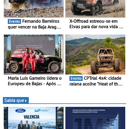
Fernando Barreiros
X-Offroad estreou-se em
Evento
Elvas para dar nova vida às
quer vencer na Baja Aragón
velhas glórias do todo-o-
- Piloto está na luta pelo
terreno - Primeira prova do
título da Taça do Mundo de
novo troféu juntou 14
Bajas
pilotos no Alto Alentejo,
com viaturas T0, T8 e TA
em competição
Maria Luís Gameiro lidera o
CPTrial 4x4: cidade
Evento
Europeu de Bajas - Após a
raiana acolhe "Heat of the
Baja da Grécia
Mountain" - Três dezenas
de equipas em Bragança
Sabia que