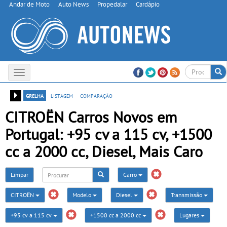
Andar de Moto
Auto News
Propedalar
Cardápio
Toggle
navigation
grelha
listagem
comparação
CITROËN Carros Novos em
Portugal: +95 cv a 115 cv, +1500
cc a 2000 cc, Diesel, Mais Caro
Limpar
Carro
CITROËN
Modelo
Diesel
Transmissão
+95 cv a 115 cv
+1500 cc a 2000 cc
Lugares