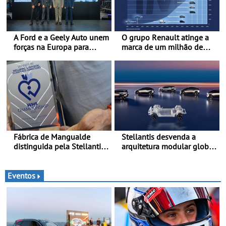
A Ford e a Geely Auto unem
O grupo Renault atinge a
forças na Europa para
marca de um milhão de
produzir veículos
automóveis elétricos “Made
multienergia de última
in France” desde 2010
geração em Espanha
Fábrica de Mangualde
Stellantis desvenda a
distinguida pela Stellantis
arquitetura modular global
pela sua política de bem-
de veículos STLA ONE - A
estar - Distinção reconhece
STLA One será lançada em
dois projetos locais com
2027 e foi concebida para
Eventos
impacto direto no bem-
reunir cinco plataformas
estar dos colaboradores
diferentes numa única
arquitetura escalável