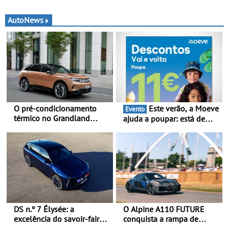
AutoNews
O pré-condicionamento
Este verão, a Moeve
Evento
térmico no Grandland
ajuda a poupar: está de
Electric e noutros modelos
volta a campanha “Vai e
Opel - Manter-se fresco
Volta” com descontos de
nos dias quentes de verão
até 11€
DS n.º 7 Élysée: a
O Alpine A110 FUTURE
excelência do savoir-faire
conquista a rampa de
francês ao serviço do
Goodwood na sua estreia