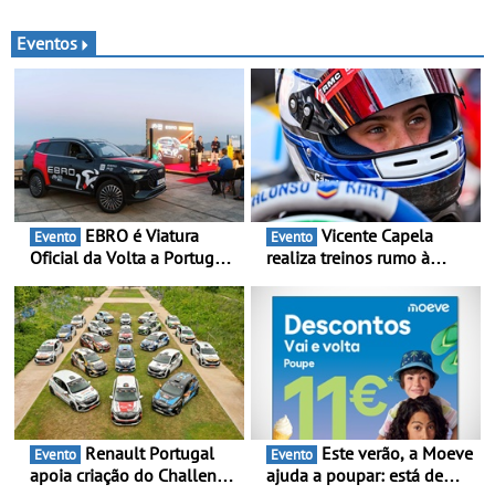
na Região Centro
Vila Nova de Gaia e
melhoram resposta ao
Eventos
aftermarket - Reforço do
portefólio e melhoria dos
prazos reduzem tempo de
imobilização das viaturas
EBRO é Viatura
Vicente Capela
Evento
Evento
Oficial da Volta a Portugal
realiza treinos rumo à
2026 - Marca reforça
temporada do Campeonato
presença nacional ao lado
Portugal Karting e mira boa
da mítica prova de ciclismo
estreia - O Campeonato
e leva a sua gama SUV
Portugal Karting 2026
multi-energia às estradas
decorre entre 1 de Março e
de Portugal
6 de Setembro
Renault Portugal
Este verão, a Moeve
Evento
Evento
apoia criação do Challenge
ajuda a poupar: está de