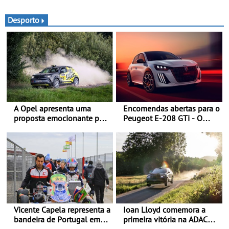
presidente da República
dinâmica a nível mundial -
Francesa
O protótipo de
Desporto
desenvolvimento do Alpine
A110 FUTURE fez a sua
estreia dinâmica, em
público
A Opel apresenta uma
Encomendas abertas para o
proposta emocionante para
Peugeot E-208 GTi - O
os ralis internacionais -
novo desportivo elétrico
Novo automóvel de
com as melhores
competição, um calendário
performances da categoria
apelativo e uma equipa
júnior competitiva
Vicente Capela representa a
Ioan Lloyd comemora a
bandeira de Portugal em
primeira vitória na ADAC
novo desafio pelo
Opel GSE Rally Cup - Claire