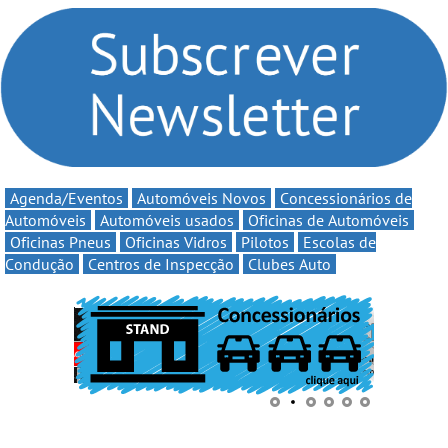
Clio Rally5 - O
volta a campanha “Vai e
compromisso com o
Volta” com descontos de
automobilismo nacional
até 11€
continua em 2026
Agenda/Eventos
Automóveis Novos
Concessionários de
Automóveis
Automóveis usados
Oficinas de Automóveis
Oficinas Pneus
Oficinas Vidros
Pilotos
Escolas de
Condução
Centros de Inspecção
Clubes Auto