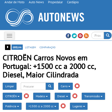
Andar de Moto
Auto News
Propedalar
Cardápio
Toggle
navigation
grelha
listagem
comparação
CITROËN Carros Novos em
Portugal: +1500 cc a 2000 cc,
Diesel, Maior Cilindrada
Limpar
Carro
CITROËN
Modelo
Diesel
Transmissão
Potência
+1500 cc a 2000 cc
Lugares