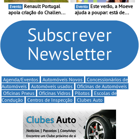
Renault Portugal
Este verão, a Moeve
Evento
Evento
apoia criação do Challenge
ajuda a poupar: está de
Clio Rally5 - O
volta a campanha “Vai e
compromisso com o
Volta” com descontos de
automobilismo nacional
até 11€
continua em 2026
Agenda/Eventos
Automóveis Novos
Concessionários de
Automóveis
Automóveis usados
Oficinas de Automóveis
Oficinas Pneus
Oficinas Vidros
Pilotos
Escolas de
Condução
Centros de Inspecção
Clubes Auto