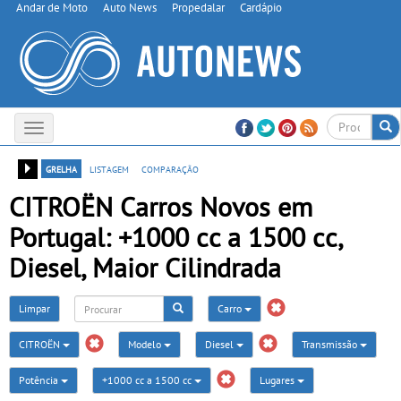
Andar de Moto
Auto News
Propedalar
Cardápio
Toggle
navigation
grelha
listagem
comparação
CITROËN Carros Novos em
Portugal: +1000 cc a 1500 cc,
Diesel, Maior Cilindrada
Limpar
Carro
CITROËN
Modelo
Diesel
Transmissão
Potência
+1000 cc a 1500 cc
Lugares