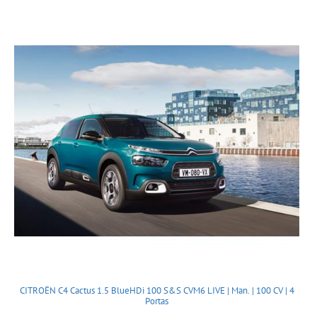
CITROËN C4 Cactus 1.5 BlueHDi 100 S&S CVM6 LIVE | Man. | 100 CV | 4
Portas