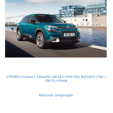
CITROËN C4 Cactus 1.5 BlueHDi 100 S&S CVM6 FEEL BUSINESS | Man. |
100 CV | 4 Portas
Adicionar comparação