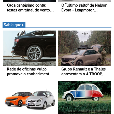
Cada centésimo conta:
O “último salto” de Nelson
testes em túnel de vento
Évora - Leapmotor
para o OPEL GSE 27FE - O
Portugal ao lado do
túnel de vento fornece
Campeão Olímpico num
dados de alta precisão para
momento histórico
Sabia que
o equilíbrio, a eficiência e a
afinação do veículo
Rede de oficinas Vulco
Grupo Renault e a Thales
promove o conhecimento
apresentam o 4 TROOP, um
dos pneus para ajudar a
veículo tático inovador
conduzir com mais
para futuras missões das
segurança
forças terrestres