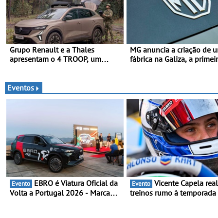
Grupo Renault e a Thales
MG anuncia a criação de 
apresentam o 4 TROOP, um
fábrica na Galiza, a primei
veículo tático inovador para
Europa Continental - O iní
futuras missões das forças
produção está previsto pa
terrestres
2028, com uma capacidad
Eventos
anual de até 120.000 veíc
EBRO é Viatura Oficial da
Vicente Capela realiza
Evento
Evento
Volta a Portugal 2026 - Marca
treinos rumo à temporada
reforça presença nacional ao
Campeonato Portugal Kart
lado da mítica prova de ciclismo
mira boa estreia - O Cam