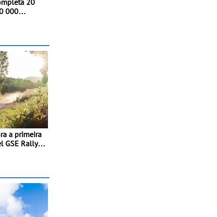
ompleta 20
50 000
undial
a a primeira
l GSE Rally
orn é a
ubir ao pódio