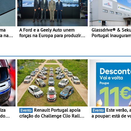
uma
A Ford e a Geely Auto unem
Glassdrive® & Sekur
ra na
forças na Europa para produzir
Portugal inaugura
cio da
veículos multienergia de última
em Vila Nova de Ga
ra
geração em Espanha
melhoram resposta
e
aftermarket - Refor
ulos
portefólio e melhor
reduzem tempo de 
das viaturas
Renault Portugal apoia
Este verão, a Moeve ajuda
Evento
Evento
 do
criação do Challenge Clio Rally5
a poupar: está de v
ing e
- O compromisso com o
campanha “Vai e Vo
peonato
automobilismo nacional
descontos de até 1