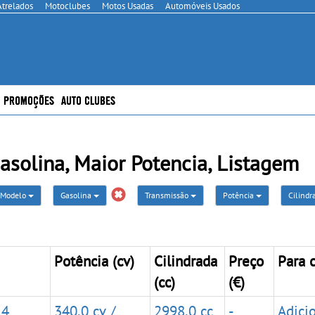
Atrelados
Motoclubes
Motos Usadas
Automóveis Usados
PROMOÇÕES
AUTO CLUBES
solina, Maior Potencia, Listagem
Modelo
Gasolina
Transmissão
Potência
Cilind
Potência (cv)
Cilindrada
Preço
Para 
(cc)
(€)
 4
340,0 cv /
2998,0 cc
-
Adici