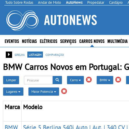
Tudo Sobre Rodas
Andar de Moto
AutoNews
Propedalar
Cardápio
EVENTOS
NOTÍCIAS
ELÉTRICOS
SERVIÇOS
CARROS NOVOS
MULTIMÉDIA
grelha
listagem
comparação
BMW Carros Novos em Portugal: Ga
Limpar
Carro
BMW
Lugares
Maior Potencia
Marca
Modelo
BMW
Série 5 Berlina 540i Auto | Aut. | 340 CV |