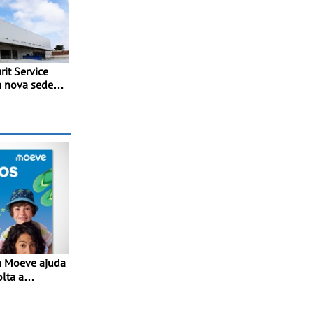
it Service
m nova sede
ia e
 ao
ço do
ia dos prazos
imobilização
olta a
lta” com
1€