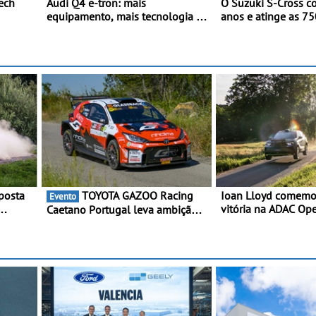
ech
Audi Q4 e-tron: mais
O Suzuki S-Cross c
equipamento, mais tecnologia e
anos e atinge as 7
 e
uma oferta ainda mais
unidades a nível m
competitiva - Até 740
quilómetros de autonomia e
carregamento mais rápido
posta
TOYOTA GAZOO Racing
Ioan Lloyd comemor
Evento
vitória na ADAC Ope
Caetano Portugal leva ambição
Cup - Claire Schönb
redobrada ao Rali da Madeira,
ário
segunda mulher a s
com Pedro Almeida e Kris Meeke
nior
na Rally Cup