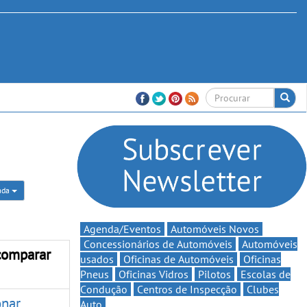
rada
Agenda/Eventos
Automóveis Novos
Concessionários de Automóveis
Automóveis
comparar
usados
Oficinas de Automóveis
Oficinas
Pneus
Oficinas Vidros
Pilotos
Escolas de
Condução
Centros de Inspecção
Clubes
onar
Auto