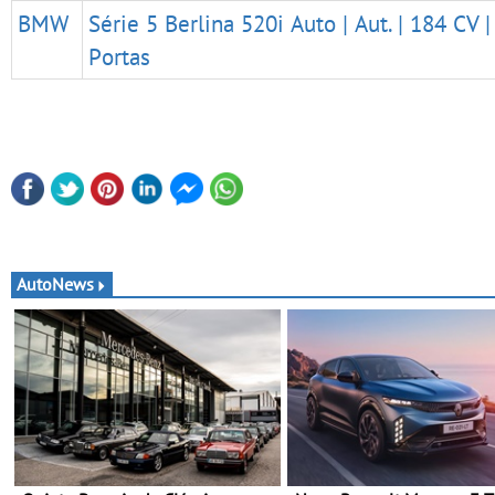
BMW
Série 5 Berlina 520i Auto | Aut. | 184 CV |
Portas
AutoNews