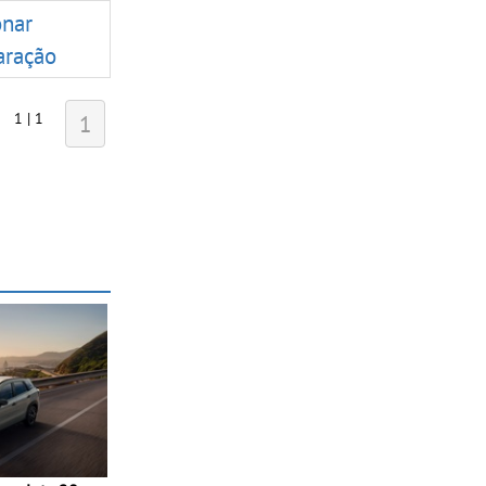
onar
ração
1 | 1
1