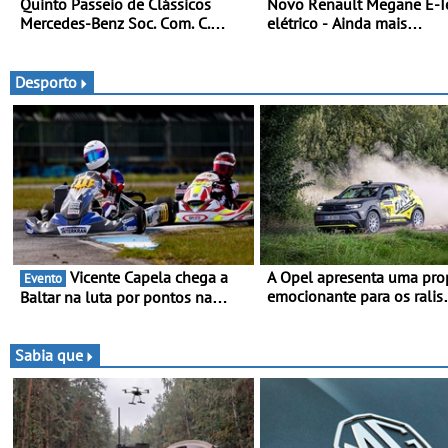
Quinto Passeio de Clássicos
Novo Renault Megane E-T
Mercedes-Benz Soc. Com. C.
elétrico - Ainda mais
Santos com inscrições abertas
personalidade, dinamismo
tecnologia
Desporto
Vicente Capela chega a
A Opel apresenta uma pro
Evento
emocionante para os ralis
Baltar na luta por pontos na
internacionais - Novo automóvel
classificação - Piloto de Beja
de competição, um calend
disputa a 3ª ronda do RMC
apelativo e uma equipa jú
Portugal com ambição renovada
Sabia que
competitiva
de regressar ao pódio