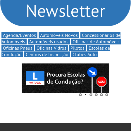
Agenda/Eventos
Automóveis Novos
Concessionários de
Automóveis
Automóveis usados
Oficinas de Automóveis
Oficinas Pneus
Oficinas Vidros
Pilotos
Escolas de
Condução
Centros de Inspecção
Clubes Auto