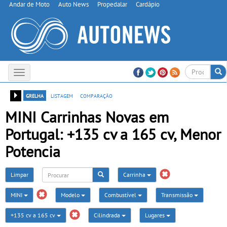
Andar de Moto
Auto News
Propedalar
Cardápio
Toggle
navigation
grelha
listagem
comparação
MINI Carrinhas Novas em
Portugal: +135 cv a 165 cv, Menor
Potencia
Limpar
Carrinha
MINI
Modelo
Combustível
Transmissão
+135 cv a 165 cv
Cilindrada
Lugares