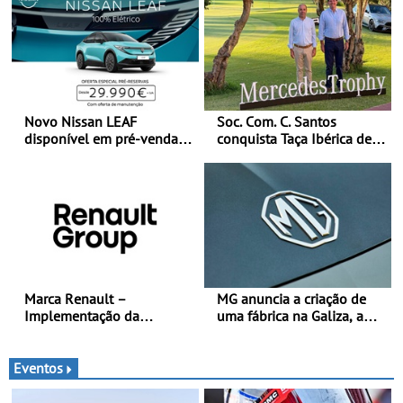
Novo Nissan LEAF
Soc. Com. C. Santos
disponível em pré-venda a
conquista Taça Ibérica de
partir de 29.990 euros +
Concessionários do
IVA - Como parte da
MercedesTrophy
campanha exclusiva de
lançamento, os primeiros
clientes beneficiam da
oferta de 3 anos de
manutenção incluída
Marca Renault –
MG anuncia a criação de
Implementação da
uma fábrica na Galiza, a
estratégia «futuREady»,
primeira na Europa
combinando crescimento,
Continental - O início da
eletrificação e criação de
produção está previsto
Eventos
valor
para 2028, com uma
capacidade anual de até