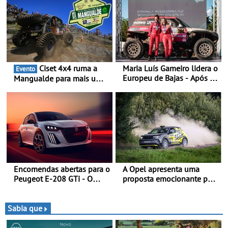
Ciset 4x4 ruma a
Maria Luís Gameiro lidera o
Evento
Europeu de Bajas - Após a
Mangualde para mais um
Baja da Grécia
fim de semana de
espetáculo, resistência e
desafios na montanha
Encomendas abertas para o
A Opel apresenta uma
Peugeot E-208 GTi - O
proposta emocionante para
novo desportivo elétrico
os ralis internacionais -
com as melhores
Novo automóvel de
performances da categoria
competição, um calendário
Sabia que
apelativo e uma equipa
júnior competitiva