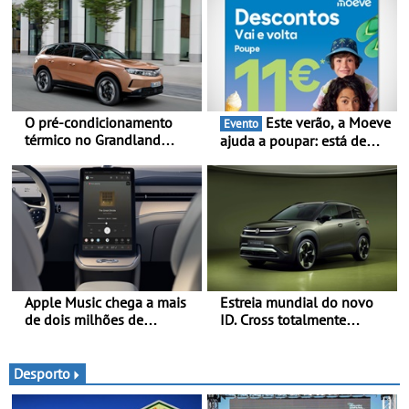
O pré-condicionamento
Este verão, a Moeve
Evento
térmico no Grandland
ajuda a poupar: está de
Electric e noutros modelos
volta a campanha “Vai e
Opel - Manter-se fresco
Volta” com descontos de
nos dias quentes de verão
até 11€
Apple Music chega a mais
Estreia mundial do novo
de dois milhões de
ID. Cross totalmente
automóveis Volvo
elétrico: Classe Premium
em formato compacto - Em
Portugal, já será possível
Desporto
encomendar um ID. Cross
no final deste mês