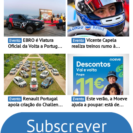
120.000 veículos
EBRO é Viatura
Vicente Capela
Evento
Evento
Oficial da Volta a Portugal
realiza treinos rumo à
2026 - Marca reforça
temporada do Campeonato
presença nacional ao lado
Portugal Karting e mira boa
da mítica prova de ciclismo
estreia - O Campeonato
e leva a sua gama SUV
Portugal Karting 2026
multi-energia às estradas
decorre entre 1 de Março e
de Portugal
6 de Setembro
Renault Portugal
Este verão, a Moeve
Evento
Evento
apoia criação do Challenge
ajuda a poupar: está de
Clio Rally5 - O
volta a campanha “Vai e
compromisso com o
Volta” com descontos de
automobilismo nacional
até 11€
continua em 2026