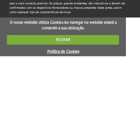
seja o mais correcta possível. Os preços, quando existentes, são indicativos e devem ser
confirmados com os respectivos fornecedores ou marcas presentes neste portal, assim
como qualquer tipo de características técnicas.
O nosso website utiliza
Cookies
. Ao navegar no website estará a
consentir a sua utilização.
FECHAR
Política de
Cookies