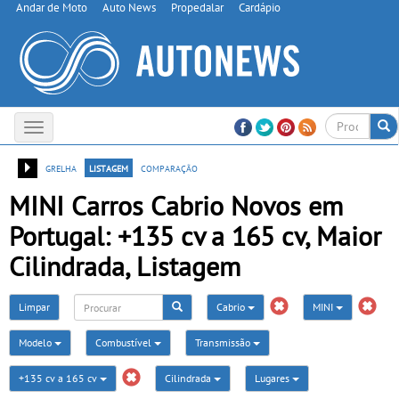
Andar de Moto
Auto News
Propedalar
Cardápio
Toggle
navigation
grelha
listagem
comparação
MINI Carros Cabrio Novos em
Portugal: +135 cv a 165 cv, Maior
Cilindrada, Listagem
Limpar
Cabrio
MINI
Modelo
Combustível
Transmissão
+135 cv a 165 cv
Cilindrada
Lugares