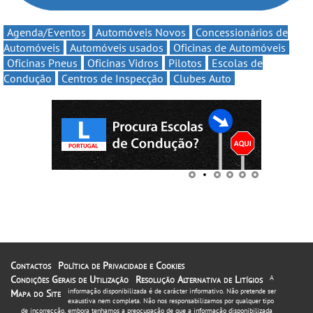
Agenda/Eventos
Automóveis Novos
Concessionários de
Automóveis
Automóveis usados
Oficinas de Automóveis
Oficinas Pneus
Oficinas Vidros
Pilotos
Escolas de
Condução
Centros de Inspecção
Clubes Auto
Contactos
Política de Privacidade e Cookies
Condições Gerais de Utilização
Resolução Alternativa de Litígios
A
informação disponibilizada é de carácter informativo. Não pretende ser
Mapa do Site
exaustiva nem completa. Não nos responsabilizamos por qualquer tipo
de incorrecção, embora tenhamos a preocupação de que a informação disponibilizada