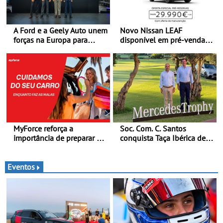
A Ford e a Geely Auto unem
Novo Nissan LEAF
forças na Europa para
disponível em pré-venda a
produzir veículos
partir de 29.990 euros +
multienergia de última
IVA - Como parte da
geração em Espanha
campanha exclusiva de
lançamento, os primeiros
clientes beneficiam da
oferta de 3 anos de
manutenção incluída
MyForce reforça a
Soc. Com. C. Santos
importância de preparar o
conquista Taça Ibérica de
carro antes das viagens de
Concessionários do
verão - Dicas para antes da
MercedesTrophy
viagem de automóvel
Eventos