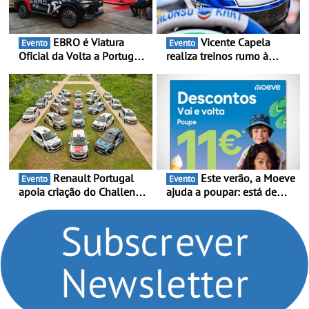
EBRO é Viatura
Vicente Capela
Evento
Evento
Oficial da Volta a Portugal
realiza treinos rumo à
2026 - Marca reforça
temporada do Campeonato
presença nacional ao lado
Portugal Karting e mira boa
da mítica prova de ciclismo
estreia - O Campeonato
e leva a sua gama SUV
Portugal Karting 2026
multi-energia às estradas
decorre entre 1 de Março e
de Portugal
6 de Setembro
Renault Portugal
Este verão, a Moeve
Evento
Evento
apoia criação do Challenge
ajuda a poupar: está de
Clio Rally5 - O
volta a campanha “Vai e
compromisso com o
Volta” com descontos de
automobilismo nacional
até 11€
continua em 2026