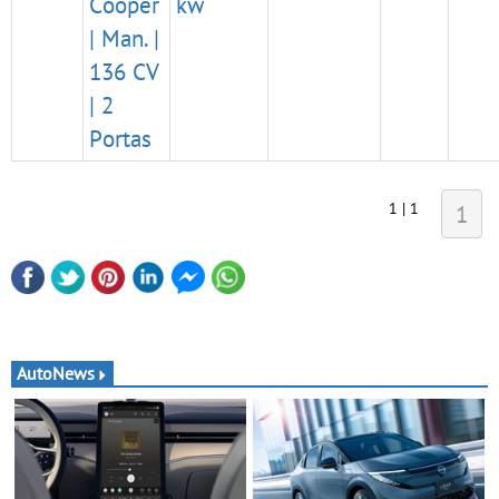
Cooper
kw
| Man. |
136 CV
| 2
Portas
1 | 1
1
AutoNews