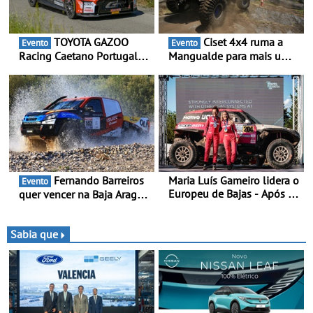
TOYOTA GAZOO
Ciset 4x4 ruma a
Evento
Evento
Racing Caetano Portugal
Mangualde para mais um
leva ambição redobrada ao
fim de semana de
Rali da Madeira, com Pedro
espetáculo, resistência e
Almeida e Kris Meeke
desafios na montanha
Fernando Barreiros
Maria Luís Gameiro lidera o
Evento
Europeu de Bajas - Após a
quer vencer na Baja Aragón
Baja da Grécia
- Piloto está na luta pelo
título da Taça do Mundo de
Bajas
Sabia que