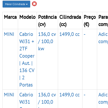
Maior Cilindrada
Marca
Modelo
Potência
Cilindrada
Preço
Para
(cv)
(cc)
(€)
com
MINI
Cabrio
136,0 cv
1499,0 cc
-
Adic
WJ31 +
/ 100,0
com
2TF
kw
Cooper
| Aut. |
136 CV
| 2
Portas
MINI
Cabrio
136,0 cv
1499,0 cc
-
Adic
WJ31
/ 100,0
com