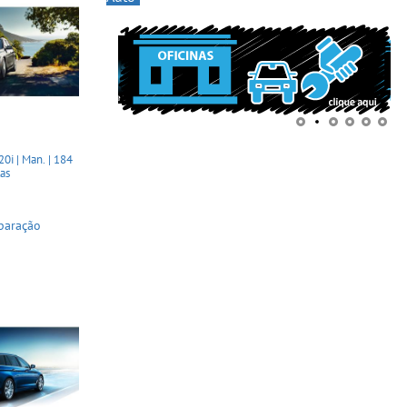
0i | Man. | 184
tas
paração