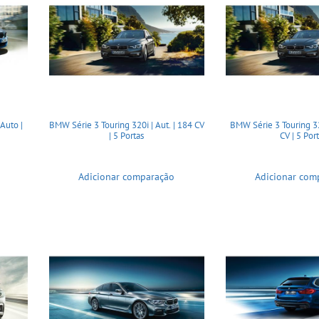
Auto |
BMW Série 3 Touring 320i | Aut. | 184 CV
BMW Série 3 Touring 32
| 5 Portas
CV | 5 Por
Adicionar comparação
Adicionar com