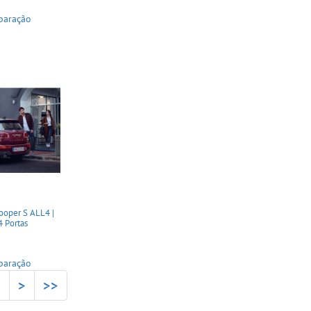
paração
oper S ALL4 |
4 Portas
paração
3
>
>>