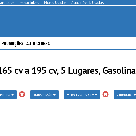
Atrelados
Motoclubes
Motos Usadas
Automóveis Usados
PROMOÇÕES
AUTO CLUBES
5 cv a 195 cv, 5 Lugares, Gasolina
asolina
Transmissão
+165 cv a 195 cv
Cilindrada