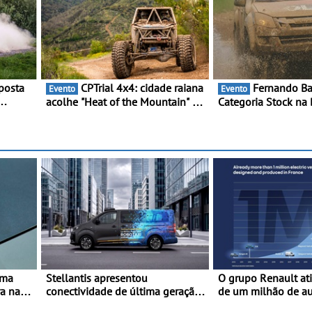
posta
CPTrial 4x4: cidade raiana
Fernando Barreiros vence
Evento
Evento
acolhe "Heat of the Mountain" -
Categoria Stock na 
Três dezenas de equipas em
- Piloto conquista 
ário
Bragança
triunfo para o Mund
nior
uma
Stellantis apresentou
O grupo Renault at
ra na
conectividade de última geração
de um milhão de a
cio da
e a plataforma L4-Ready™ na
elétricos “Made in 