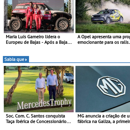
Maria Luís Gameiro lidera o
A Opel apresenta uma pro
Europeu de Bajas - Após a Baja
emocionante para os ralis
da Grécia
internacionais - Novo automóvel
de competição, um calend
apelativo e uma equipa jú
Sabia que
competitiva
Soc. Com. C. Santos conquista
MG anuncia a criação de 
Taça Ibérica de Concessionários
fábrica na Galiza, a primei
do MercedesTrophy
Europa Continental - O iní