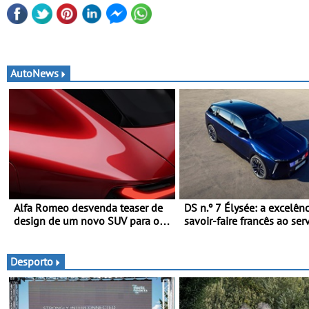
AutoNews
Alfa Romeo desvenda teaser de
DS n.º 7 Élysée: a excelên
design de um novo SUV para o
savoir-faire francês ao ser
segmento C - Apresentado
presidente da República
oficialmente no quarto trimestre
Francesa
de 2027
Desporto