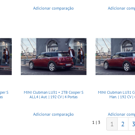
Adicionar comparação
Adicionar com
per S
MINI Clubman LU31 + 2TB Cooper S
MINI Clubman LU31 Co
as
ALL4 | Aut. | 192 CV | 4 Portas
Man. | 192 CV | 
Adicionar comparação
Adicionar com
1 | 3
1
2