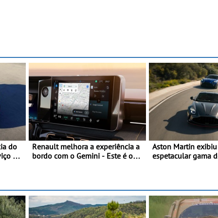
cia do
Renault melhora a experiência a
Aston Martin exibi
viço do
bordo com o Gemini - Este é o
espetacular gama 
assistente de IA da google, agora
modelos ‘S’ no Go
disponível com o OpenR link
Festival of Speed 