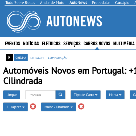
Tudo Sobre Rodas
Andar de Moto
AutoNews
Propedalar
Cardápio
EVENTOS
NOTÍCIAS
ELÉTRICOS
SERVIÇOS
CARROS NOVOS
MULTIMÉDIA
grelha
listagem
comparação
Automóveis Novos em Portugal: +16
Cilindrada
Limpar
Tipo de Carro
Marca
G
5 Lugares
Maior Cilindrada