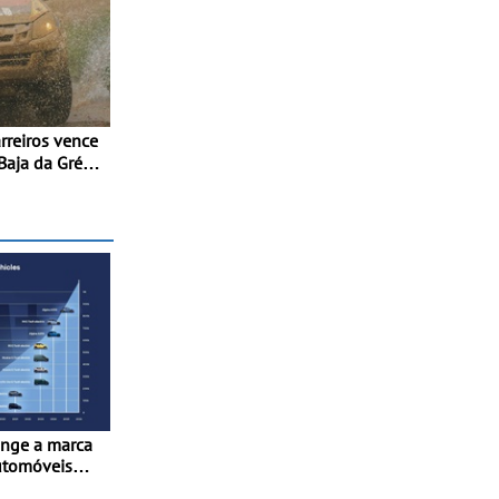
Baja da Grécia
importante
ial de Bajas
inge a marca
utomóveis
France” desde