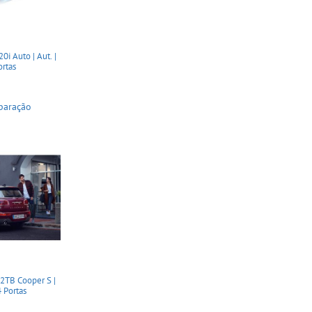
i Auto | Aut. |
ortas
paração
2TB Cooper S |
4 Portas