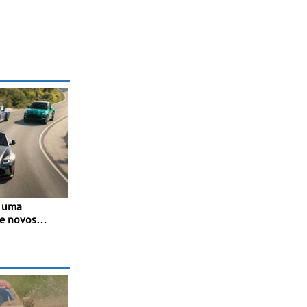
u uma
de novos
odwood
2026