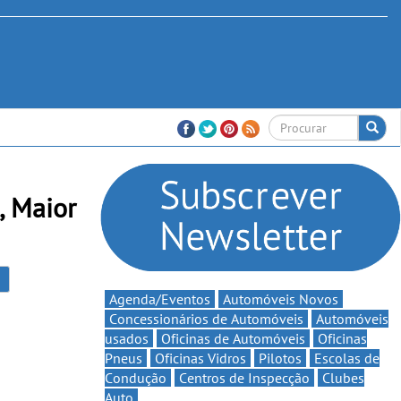
, Maior
Agenda/Eventos
Automóveis Novos
Concessionários de Automóveis
Automóveis
usados
Oficinas de Automóveis
Oficinas
Pneus
Oficinas Vidros
Pilotos
Escolas de
Condução
Centros de Inspecção
Clubes
Auto