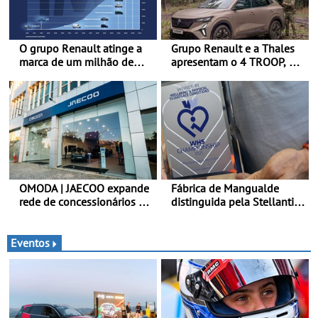
O grupo Renault atinge a
Grupo Renault e a Thales
marca de um milhão de
apresentam o 4 TROOP, um
automóveis elétricos “Made
veículo tático inovador
in France” desde 2010
para futuras missões das
forças terrestres
OMODA | JAECOO expande
Fábrica de Mangualde
rede de concessionários -
distinguida pela Stellantis
Reforço da cobertura a
pela sua política de bem-
nível nacional continua em
estar - Distinção reconhece
bom ritmo
dois projetos locais com
Eventos
impacto direto no bem-
estar dos colaboradores