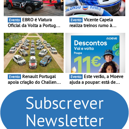
EBRO é Viatura
Vicente Capela
Evento
Evento
Oficial da Volta a Portugal
realiza treinos rumo à
2026 - Marca reforça
temporada do Campeonato
presença nacional ao lado
Portugal Karting e mira boa
da mítica prova de ciclismo
estreia - O Campeonato
e leva a sua gama SUV
Portugal Karting 2026
multi-energia às estradas
decorre entre 1 de Março e
de Portugal
6 de Setembro
Renault Portugal
Este verão, a Moeve
Evento
Evento
apoia criação do Challenge
ajuda a poupar: está de
Clio Rally5 - O
volta a campanha “Vai e
compromisso com o
Volta” com descontos de
automobilismo nacional
até 11€
continua em 2026