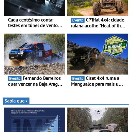
Cada centésimo conta:
CPTrial 4x4: cidade
Evento
testes em túnel de vento
raiana acolhe "Heat of the
para o OPEL GSE 27FE - O
Mountain" - Três dezenas
túnel de vento fornece
de equipas em Bragança
dados de alta precisão para
o equilíbrio, a eficiência e a
afinação do veículo
Fernando Barreiros
Ciset 4x4 ruma a
Evento
Evento
quer vencer na Baja Aragón
Mangualde para mais um
- Piloto está na luta pelo
fim de semana de
título da Taça do Mundo de
espetáculo, resistência e
Bajas
desafios na montanha
Sabia que