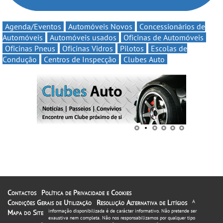
Agenda/Eventos
Automóveis Novos
Concessionários de
Automóveis
Automóveis usados
Oficinas de Automóveis
Oficinas Pneus
Oficinas Vidros
Pilotos
Escolas de
Condução
Centros de Inspecção
Clubes Auto
Contactos
Política de Privacidade e Cookies
Condições Gerais de Utilização
Resolução Alternativa de Litígios
A
informação disponibilizada é de carácter informativo. Não pretende ser
Mapa do Site
exaustiva nem completa. Não nos responsabilizamos por qualquer tipo