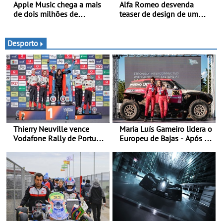
Apple Music chega a mais
Alfa Romeo desvenda
de dois milhões de
teaser de design de um
automóveis Volvo
novo SUV para o segmento
C - Apresentado
oficialmente no quarto
Desporto
trimestre de 2027
Thierry Neuville vence
Maria Luís Gameiro lidera o
Vodafone Rally de Portugal
Europeu de Bajas - Após a
2026 - Furo na penúltima
Baja da Grécia
especial tira triunfo a Ogier