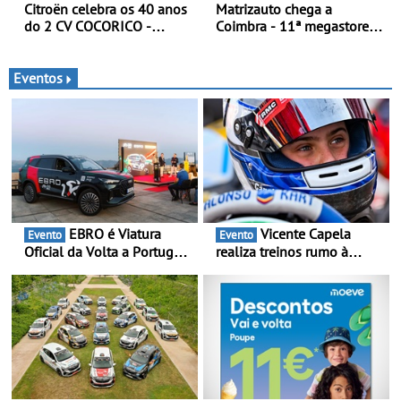
Citroën celebra os 40 anos
Matrizauto chega a
do 2 CV COCORICO -
Coimbra - 11ª megastore
Quando o 2 CV vestiu a sua
reforça presença da marca
camisola tricolor
na Região Centro
Eventos
EBRO é Viatura
Vicente Capela
Evento
Evento
Oficial da Volta a Portugal
realiza treinos rumo à
2026 - Marca reforça
temporada do Campeonato
presença nacional ao lado
Portugal Karting e mira boa
da mítica prova de ciclismo
estreia - O Campeonato
e leva a sua gama SUV
Portugal Karting 2026
multi-energia às estradas
decorre entre 1 de Março e
de Portugal
6 de Setembro