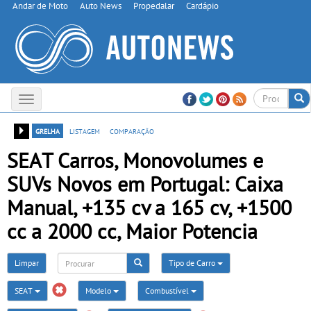
Andar de Moto
Auto News
Propedalar
Cardápio
Toggle
navigation
grelha
listagem
comparação
SEAT Carros, Monovolumes e
SUVs Novos em Portugal: Caixa
Manual, +135 cv a 165 cv, +1500
cc a 2000 cc, Maior Potencia
Limpar
Tipo de Carro
SEAT
Modelo
Combustível