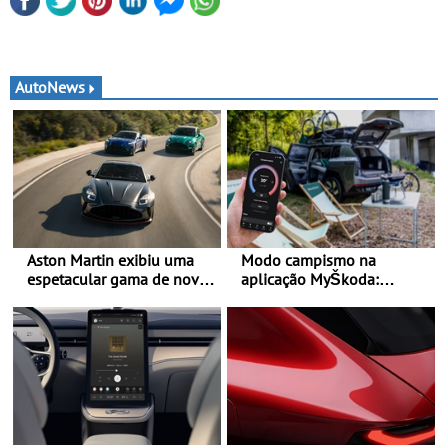
AutoNews
Aston Martin exibiu uma
Modo campismo na
espetacular gama de novos
aplicação MyŠkoda:
modelos ‘S’ no Goodwood
pernoitas confortáveis em
Festival of Speed 2026
veículos elétricos