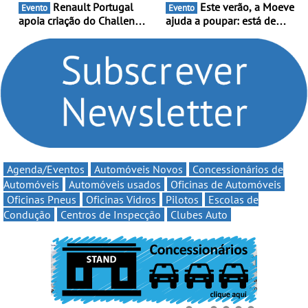
Renault Portugal
Este verão, a Moeve
Evento
Evento
apoia criação do Challenge
ajuda a poupar: está de
Clio Rally5 - O
volta a campanha “Vai e
compromisso com o
Volta” com descontos de
automobilismo nacional
até 11€
continua em 2026
Agenda/Eventos
Automóveis Novos
Concessionários de
Automóveis
Automóveis usados
Oficinas de Automóveis
Oficinas Pneus
Oficinas Vidros
Pilotos
Escolas de
Condução
Centros de Inspecção
Clubes Auto