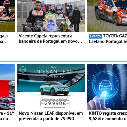
Vicente Capela representa a
TOYOTA GAZOO Racing
Evento
bandeira de Portugal em novo
na
Caetano Portugal l
desafio pelo Espanhol de Kart -
eja
redobrada ao Rali d
Piloto de Beja chega para a 2ª
C
com Pedro Almeida 
ronda do Campeonato Espanhol
novada
de Kart, em Teruel
a - 11ª
Novo Nissan LEAF disponível em
KINTO regista cres
a da
pré-venda a partir de 29.990
9,68% e aumento d
euros + IVA - Como parte da
frota elétrica e plug