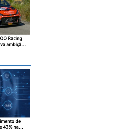
eva ambição
a Madeira,
e Kris Meeke
cimento de
e 43% na
-in