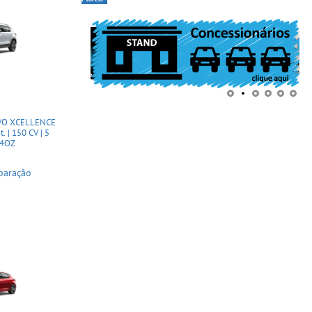
EVO XCELLENCE
 | 150 CV | 5
74OZ
paração