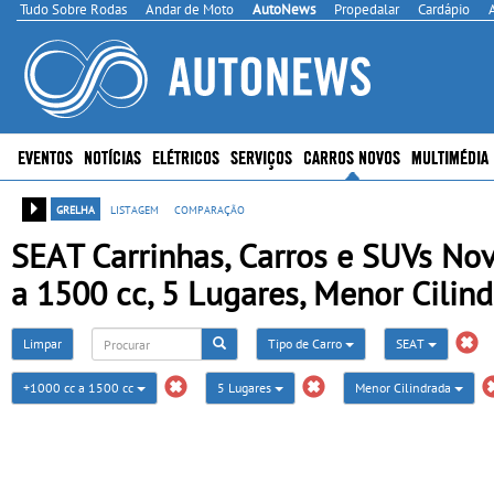
Tudo Sobre Rodas
Andar de Moto
AutoNews
Propedalar
Cardápio
EVENTOS
NOTÍCIAS
ELÉTRICOS
SERVIÇOS
CARROS NOVOS
MULTIMÉDIA
grelha
listagem
comparação
SEAT Carrinhas, Carros e SUVs Nov
a 1500 cc, 5 Lugares, Menor Cilin
Limpar
Tipo de Carro
SEAT
+1000 cc a 1500 cc
5 Lugares
Menor Cilindrada