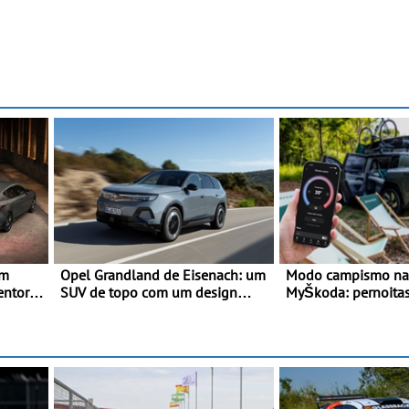
om
Opel Grandland de Eisenach: um
Modo campismo na 
entor e
SUV de topo com um design
MyŠkoda: pernoitas
elegante que poupa recursos
em veículos elétric