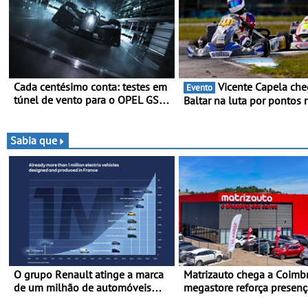
Cada centésimo conta: testes em
Vicente Capela chega a
Evento
túnel de vento para o OPEL GSE
Baltar na luta por pontos 
27FE - O túnel de vento fornece
classificação - Piloto de B
dados de alta precisão para o
disputa a 3ª ronda do RM
equilíbrio, a eficiência e a
Portugal com ambição re
Sabia que
afinação do veículo
de regressar ao pódio
O grupo Renault atinge a marca
Matrizauto chega a Coimbr
de um milhão de automóveis
megastore reforça presenç
elétricos “Made in France” desde
marca na Região Centro