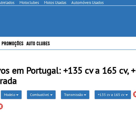
Atrelados
Motoclubes
Motos Usadas
Automóveis Usados
PROMOÇÕES
AUTO CLUBES
os em Portugal: +135 cv a 165 cv, 
drada
Modelo
Combustível
Transmissão
+135 cv a 165 cv