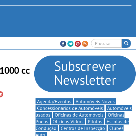
+1000 cc
Agenda/Eventos
Automóveis Novos
Concessionários de Automóveis
Automóveis
usados
Oficinas de Automóveis
Oficinas
Pneus
Oficinas Vidros
Pilotos
Escolas de
Condução
Centros de Inspecção
Clubes
Auto