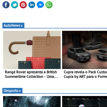
AutoNews
Range Rover apresenta a British
Cupra revela o Pack Cust
Summertime Collection - Uma
Cupra by ABT para o Form
expressão requintada do luxo
o Leon no Red Bull Ring
moderno inspirada nos rituais e
momentos culturais da época de
Desporto
verão britânica