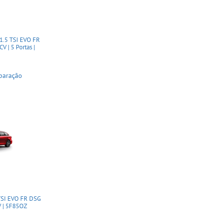
.5 TSI EVO FR
V | 5 Portas |
paração
TSI EVO FR DSG
V | 5F85OZ