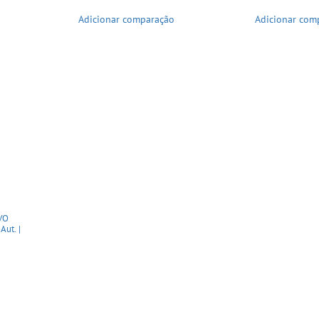
Adicionar comparação
Adicionar com
EVO
ut. |