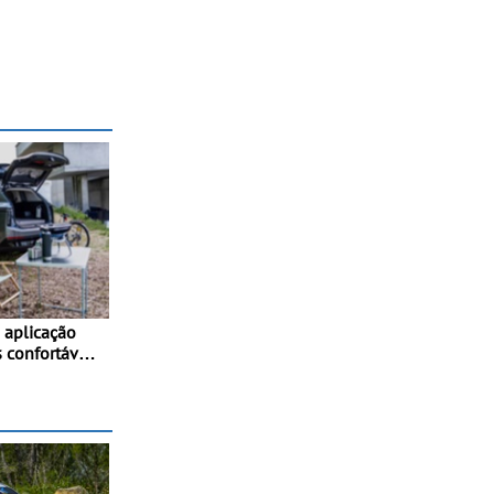
aplicação
 confortáveis
os