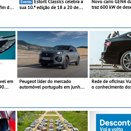
Estoril Classics celebra a
Novo carro GEN4 d
Evento
traz 600 kW de de
fim de
sua 10.ª edição de 18 a 20 de
tecnologia de traçã
Setembro de 2026
programa de compet
da Nissan - São 60
e acelera dos 0 ao
1,8 segundos
vel em
Peugeot líder do mercado
Rede de oficinas V
990
automóvel português em junho e
o conhecimento do
da
no primeiro semestre
ajudar a conduzir 
segurança
rta de
luída