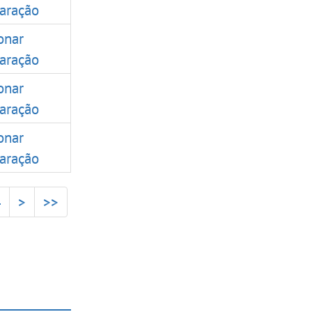
aração
onar
aração
onar
aração
onar
aração
4
>
>>