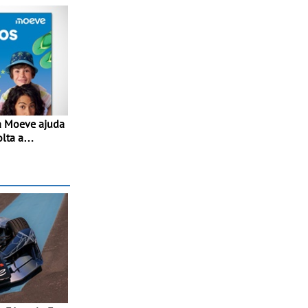
olta a
lta” com
1€