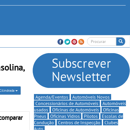
solina,
Cilindrada
Agenda/Eventos
Automóveis Novos
Concessionários de Automóveis
Automóveis
usados
Oficinas de Automóveis
Oficinas
Pneus
Oficinas Vidros
Pilotos
Escolas de
comparar
Condução
Centros de Inspecção
Clubes
Auto