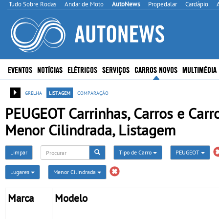
Tudo Sobre Rodas
Andar de Moto
AutoNews
Propedalar
Cardápio
EVENTOS
NOTÍCIAS
ELÉTRICOS
SERVIÇOS
CARROS NOVOS
MULTIMÉDIA
grelha
listagem
comparação
PEUGEOT Carrinhas, Carros e Carro
Menor Cilindrada, Listagem
Limpar
Tipo de Carro
PEUGEOT
Lugares
Menor Cilindrada
Marca
Modelo