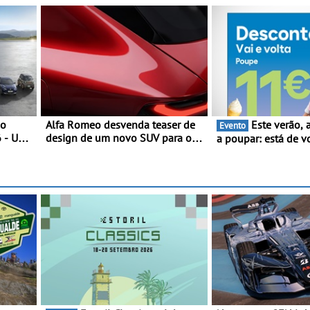
no
Alfa Romeo desvenda teaser de
Este verão, a Moeve ajuda
Evento
6 - Uma
design de um novo SUV para o
a poupar: está de v
mica
segmento C - Apresentado
campanha “Vai e Vo
oficialmente no quarto trimestre
descontos de até 1
de 2027