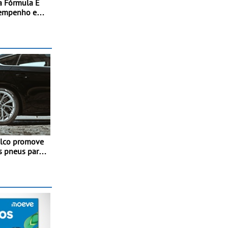
a Fórmula E
sempenho e
o integral ao
ição elétrica
0 kW (816 cv)
s 100 km/h em
ulco promove
s pneus para
com mais