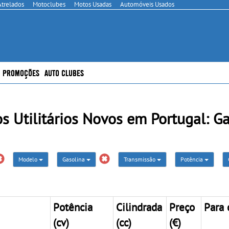
Atrelados
Motoclubes
Motos Usadas
Automóveis Usados
PROMOÇÕES
AUTO CLUBES
s Utilitários Novos em Portugal: Ga
Modelo
Gasolina
Transmissão
Potência
Potência
Cilindrada
Preço
Para 
(cv)
(cc)
(€)