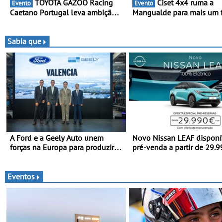
TOYOTA GAZOO Racing
Ciset 4x4 ruma a
Evento
Evento
Caetano Portugal leva ambição
Mangualde para mais um 
redobrada ao Rali da Madeira,
semana de espetáculo,
com Pedro Almeida e Kris Meeke
resistência e desafios na
montanha
Sabia que
A Ford e a Geely Auto unem
Novo Nissan LEAF disponí
forças na Europa para produzir
pré-venda a partir de 29.
veículos multienergia de última
euros + IVA - Como parte 
geração em Espanha
campanha exclusiva de
lançamento, os primeiros
Eventos
clientes beneficiam da ofe
3 anos de manutenção inc