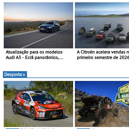
Atualização para os modelos
A Citroën acelera vendas 
Audi A3 - Ecrã panorâmico,
primeiro semestre de 202
assist. de condução adaptativo
gama renovada, uma dinâ
plus, estacion. assistido e
confirmada
assistente de marcha-atrás
Desporto