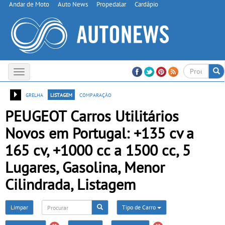
Andar de Moto
Auto News
Propedalar
Cardápio
Toggle
navigation
grelha
listagem
comparação
PEUGEOT Carros Utilitários
Novos em Portugal: +135 cv a
165 cv, +1000 cc a 1500 cc, 5
Lugares, Gasolina, Menor
Cilindrada, Listagem
Limpar
Tipo de Carro