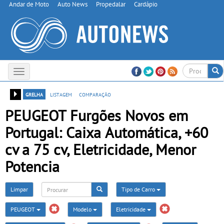
Andar de Moto
Auto News
Propedalar
Cardápio
Toggle
navigation
grelha
listagem
comparação
PEUGEOT Furgões Novos em
Portugal: Caixa Automática, +60
cv a 75 cv, Eletricidade, Menor
Potencia
Limpar
Tipo de Carro
PEUGEOT
Modelo
Eletricidade