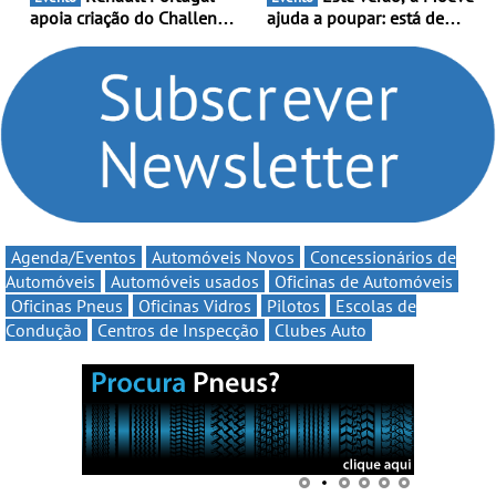
apoia criação do Challenge
ajuda a poupar: está de
Clio Rally5 - O
volta a campanha “Vai e
compromisso com o
Volta” com descontos de
automobilismo nacional
até 11€
continua em 2026
Agenda/Eventos
Automóveis Novos
Concessionários de
Automóveis
Automóveis usados
Oficinas de Automóveis
Oficinas Pneus
Oficinas Vidros
Pilotos
Escolas de
Condução
Centros de Inspecção
Clubes Auto