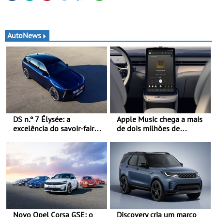
AutoNews
DS n.º 7 Élysée: a
Apple Music chega a mais
excelência do savoir-faire
de dois milhões de
francês ao serviço do
automóveis Volvo
presidente da República
Francesa
Novo Opel Corsa GSE: o
Discovery cria um marco