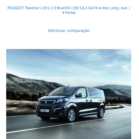
PEUGEOT Traveller L3H1 2.0 BlueHDi 180 S&S EAT8 Active Long | Aut. |
4 Portas
Adicionar comparação