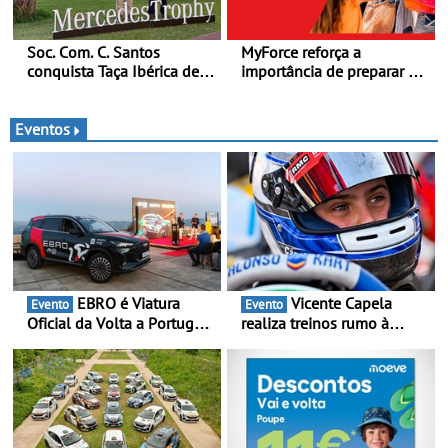
Soc. Com. C. Santos
MyForce reforça a
conquista Taça Ibérica de
importância de preparar o
Concessionários do
carro antes das viagens de
MercedesTrophy
verão - Dicas para antes da
viagem de automóvel
Eventos
EBRO é Viatura
Vicente Capela
Evento
Evento
Oficial da Volta a Portugal
realiza treinos rumo à
2026 - Marca reforça
temporada do Campeonato
presença nacional ao lado
Portugal Karting e mira boa
da mítica prova de ciclismo
estreia - O Campeonato
e leva a sua gama SUV
Portugal Karting 2026
multi-energia às estradas
decorre entre 1 de Março e
de Portugal
6 de Setembro