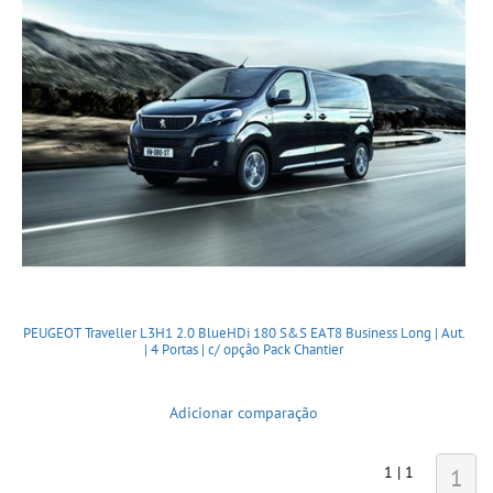
PEUGEOT Traveller L3H1 2.0 BlueHDi 180 S&S EAT8 Business Long | Aut.
| 4 Portas | c/ opção Pack Chantier
Adicionar comparação
1 | 1
1