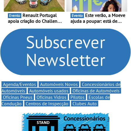
Renault Portugal
Este verão, a Moeve
Evento
Evento
apoia criação do Challenge
ajuda a poupar: está de
Clio Rally5 - O
volta a campanha “Vai e
compromisso com o
Volta” com descontos de
automobilismo nacional
até 11€
continua em 2026
Agenda/Eventos
Automóveis Novos
Concessionários de
Automóveis
Automóveis usados
Oficinas de Automóveis
Oficinas Pneus
Oficinas Vidros
Pilotos
Escolas de
Condução
Centros de Inspecção
Clubes Auto