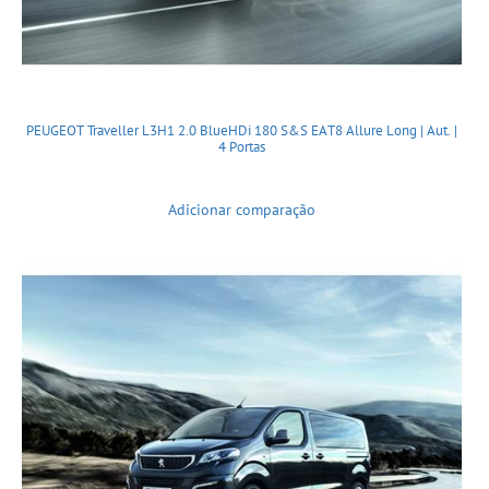
PEUGEOT Traveller L3H1 2.0 BlueHDi 180 S&S EAT8 Allure Long | Aut. |
4 Portas
Adicionar comparação