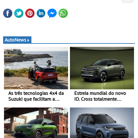
AutoNews
As três tecnologias 4x4 da
Estreia mundial do novo
Suzuki que facilitam a
ID. Cross totalmente
mobilidade no período de
elétrico: Classe Premium
férias - A Suzuki
em formato compacto - Em
disponibiliza quatro
Portugal, já será possível
sistemas de tração integral
encomendar um ID. Cross
adaptados a diferentes
no final deste mês
veículos e estilos de