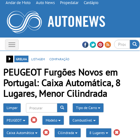
Andar de Moto
Auto News
Propedalar
Cardápio
Toggle
navigation
grelha
listagem
comparação
PEUGEOT Furgões Novos em
Portugal: Caixa Automática, 8
Lugares, Menor Cilindrada
Limpar
Tipo de Carro
PEUGEOT
Modelo
Combustível
Caixa Automática
Cilindrada
8 Lugares