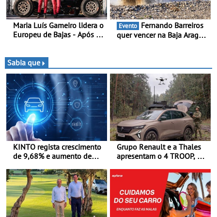
Maria Luís Gameiro lidera o
Fernando Barreiros
Evento
Europeu de Bajas - Após a
quer vencer na Baja Aragón
Baja da Grécia
- Piloto está na luta pelo
título da Taça do Mundo de
Bajas
Sabia que
KINTO regista crescimento
Grupo Renault e a Thales
de 9,68% e aumento de
apresentam o 4 TROOP, um
43% na frota elétrica e
veículo tático inovador
plug-in
para futuras missões das
forças terrestres