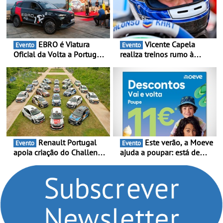
EBRO é Viatura
Vicente Capela
Evento
Evento
Oficial da Volta a Portugal
realiza treinos rumo à
2026 - Marca reforça
temporada do Campeonato
presença nacional ao lado
Portugal Karting e mira boa
da mítica prova de ciclismo
estreia - O Campeonato
e leva a sua gama SUV
Portugal Karting 2026
multi-energia às estradas
decorre entre 1 de Março e
de Portugal
6 de Setembro
Renault Portugal
Este verão, a Moeve
Evento
Evento
apoia criação do Challenge
ajuda a poupar: está de
Clio Rally5 - O
volta a campanha “Vai e
compromisso com o
Volta” com descontos de
automobilismo nacional
até 11€
continua em 2026