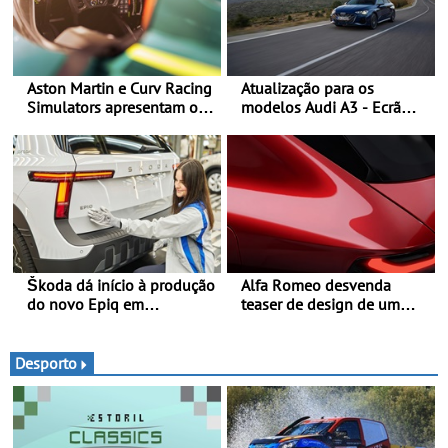
Aston Martin e Curv Racing
Atualização para os
Simulators apresentam o
modelos Audi A3 - Ecrã
AMR-C01-R Hypercar
panorâmico, assist. de
Edition - Simulador celebra
condução adaptativo plus,
os Aston Martin Valkyrie
estacion. assistido e
que competem em Le Mans
assistente de marcha-atrás
Škoda dá início à produção
Alfa Romeo desvenda
do novo Epiq em
teaser de design de um
Pamplona, Espanha
novo SUV para o segmento
C - Apresentado
oficialmente no quarto
Desporto
trimestre de 2027