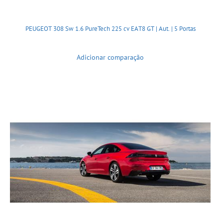
PEUGEOT 308 Sw 1.6 PureTech 225 cv EAT8 GT | Aut. | 5 Portas
Adicionar comparação