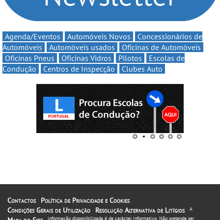
Agenda/Eventos
Automóveis Novos
Concessionários de
Automóveis
Automóveis usados
Oficinas de Automóveis
Oficinas Pneus
Oficinas Vidros
Pilotos
Escolas de
Condução
Centros de Inspecção
Clubes Auto
Contactos
Política de Privacidade e Cookies
Condições Gerais de Utilização
Resolução Alternativa de Litígios
A
informação disponibilizada é de carácter informativo. Não pretende ser