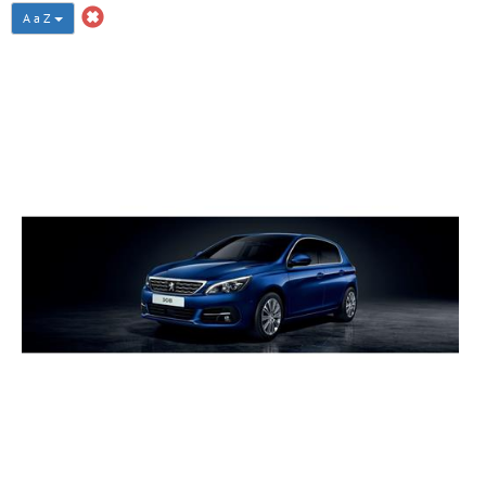
A a Z