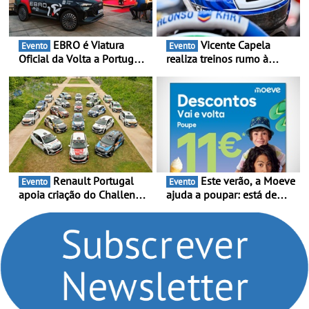
EBRO é Viatura
Vicente Capela
Evento
Evento
Oficial da Volta a Portugal
realiza treinos rumo à
2026 - Marca reforça
temporada do Campeonato
presença nacional ao lado
Portugal Karting e mira boa
da mítica prova de ciclismo
estreia - O Campeonato
e leva a sua gama SUV
Portugal Karting 2026
multi-energia às estradas
decorre entre 1 de Março e
de Portugal
6 de Setembro
Renault Portugal
Este verão, a Moeve
Evento
Evento
apoia criação do Challenge
ajuda a poupar: está de
Clio Rally5 - O
volta a campanha “Vai e
compromisso com o
Volta” com descontos de
automobilismo nacional
até 11€
continua em 2026