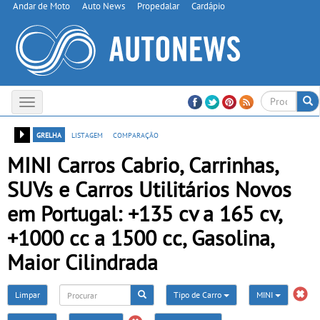
Andar de Moto
Auto News
Propedalar
Cardápio
Toggle
navigation
grelha
listagem
comparação
MINI Carros Cabrio, Carrinhas,
SUVs e Carros Utilitários Novos
em Portugal: +135 cv a 165 cv,
+1000 cc a 1500 cc, Gasolina,
Maior Cilindrada
Limpar
Tipo de Carro
MINI