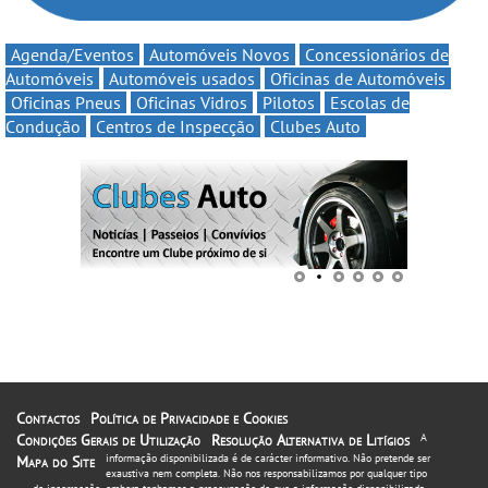
Agenda/Eventos
Automóveis Novos
Concessionários de
Automóveis
Automóveis usados
Oficinas de Automóveis
Oficinas Pneus
Oficinas Vidros
Pilotos
Escolas de
Condução
Centros de Inspecção
Clubes Auto
Contactos
Política de Privacidade e Cookies
Condições Gerais de Utilização
Resolução Alternativa de Litígios
A
informação disponibilizada é de carácter informativo. Não pretende ser
Mapa do Site
exaustiva nem completa. Não nos responsabilizamos por qualquer tipo