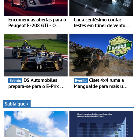
Encomendas abertas para o
Cada centésimo conta:
Peugeot E-208 GTi - O
testes em túnel de vento
novo desportivo elétrico
para o OPEL GSE 27FE - O
com as melhores
túnel de vento fornece
performances da categoria
dados de alta precisão para
o equilíbrio, a eficiência e a
afinação do veículo
DS Automobiles
Ciset 4x4 ruma a
Evento
Evento
prepara-se para o E-Prix de
Mangualde para mais um
Tóquio - A capital japonesa
fim de semana de
vai acolher duas corridas
espetáculo, resistência e
noturnas, uma estreia para
desafios na montanha
Sabia que
no campeonato