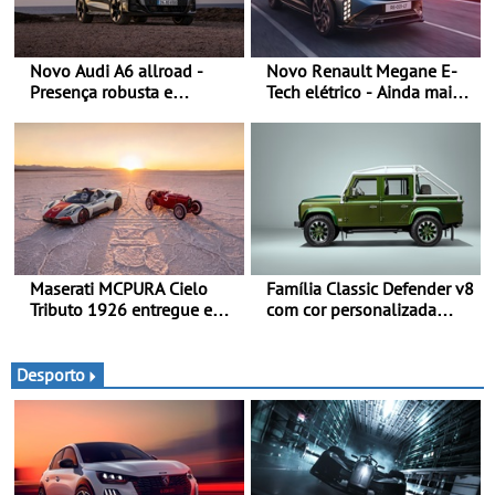
Novo Audi A6 allroad -
Novo Renault Megane E-
Presença robusta e
Tech elétrico - Ainda mais
poderosa numa carroçaria
personalidade, dinamismo
larga e distintiva
e tecnologia
combinada com elementos
de design específicos da
versão allroad
Maserati MCPURA Cielo
Família Classic Defender v8
Tributo 1926 entregue em
com cor personalizada
Modena no dia das Mille
apresenta nova versão
Miglia 2026
Double Cab
Desporto