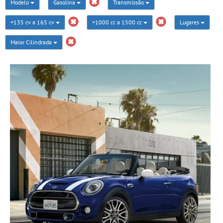
Modelo
Gasolina
Transmissão
+135 cv a 165 cv
+1000 cc a 1500 cc
Lugares
Maior Cilindrada