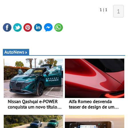
1 | 1
1
AutoNews
Nissan Qashqai e‑POWER
Alfa Romeo desvenda
conquista um novo título
teaser de design de um
do Guinness World
novo SUV para o segmento
Records™ - Uma viagem
C - Apresentado
de 1.980 km sem parar
oficialmente no quarto