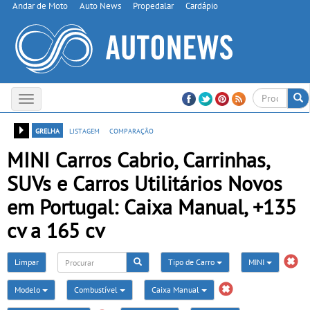
Andar de Moto
Auto News
Propedalar
Cardápio
Toggle
navigation
grelha
listagem
comparação
MINI Carros Cabrio, Carrinhas,
SUVs e Carros Utilitários Novos
em Portugal: Caixa Manual, +135
cv a 165 cv
Limpar
Tipo de Carro
MINI
Modelo
Combustível
Caixa Manual