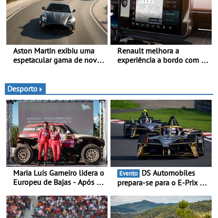
para carregamento ou
trimestre de 2027
abastecimento
Aston Martin exibiu uma
Renault melhora a
espetacular gama de novos
experiência a bordo com o
modelos ‘S’ no Goodwood
Gemini - Este é o assistente
Festival of Speed 2026
de IA da google, agora
disponível com o OpenR
Desporto
link
Maria Luís Gameiro lidera o
DS Automobiles
Evento
Europeu de Bajas - Após a
prepara-se para o E-Prix de
Baja da Grécia
Tóquio - A capital japonesa
vai acolher duas corridas
noturnas, uma estreia para