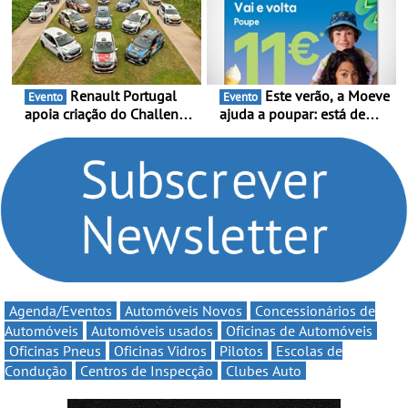
e leva a sua gama SUV
Portugal Karting 2026
multi-energia às estradas
decorre entre 1 de Março e
de Portugal
6 de Setembro
Renault Portugal
Este verão, a Moeve
Evento
Evento
apoia criação do Challenge
ajuda a poupar: está de
Clio Rally5 - O
volta a campanha “Vai e
compromisso com o
Volta” com descontos de
automobilismo nacional
até 11€
continua em 2026
Agenda/Eventos
Automóveis Novos
Concessionários de
Automóveis
Automóveis usados
Oficinas de Automóveis
Oficinas Pneus
Oficinas Vidros
Pilotos
Escolas de
Condução
Centros de Inspecção
Clubes Auto