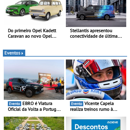
Do primeiro Opel Kadett
Stellantis apresentou
Caravan ao novo Opel
conectividade de última
Astra Sports Tourer
geração e a plataforma L4-
Ready™ na Move 2026,
em Londres
Eventos
EBRO é Viatura
Vicente Capela
Evento
Evento
Oficial da Volta a Portugal
realiza treinos rumo à
2026 - Marca reforça
temporada do Campeonato
presença nacional ao lado
Portugal Karting e mira boa
da mítica prova de ciclismo
estreia - O Campeonato