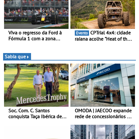
no campeonato
Viva o regresso da Ford à
CPTrial 4x4: cidade
Evento
Fórmula 1 com a zona
raiana acolhe "Heat of the
“Ready Set Ford” no GP de
Mountain" - Três dezenas
Espanha no MADRING -
de equipas em Bragança
Ford Fan Zone com um
Sabia que
preço especial exclusivo de
400 €, para os três dias de
competição
Soc. Com. C. Santos
OMODA | JAECOO expande
conquista Taça Ibérica de
rede de concessionários -
Concessionários do
Reforço da cobertura a
MercedesTrophy
nível nacional continua em
bom ritmo