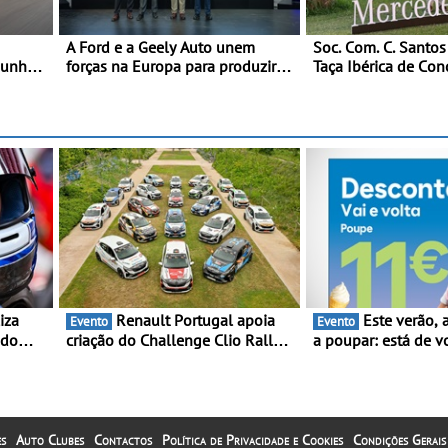
A Ford e a Geely Auto unem
Soc. Com. C. Santos
junho e
forças na Europa para produzir
Taça Ibérica de Con
veículos multienergia de última
do MercedesTrophy
geração em Espanha
Renault Portugal apoia
Este verão, a Moeve ajuda
Evento
Evento
 do
criação do Challenge Clio Rally5
a poupar: está de v
ing e
- O compromisso com o
campanha “Vai e Vo
peonato
automobilismo nacional
descontos de até 1
orre
continua em 2026
s
Auto Clubes
Contactos
Política de Privacidade e Cookies
Condições Gerais