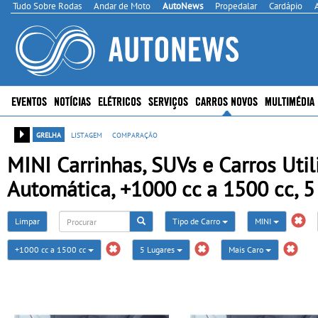
Tudo Sobre Rodas
Andar de Moto
AutoNews
Propedalar
Cardápio
EVENTOS
NOTÍCIAS
ELÉTRICOS
SERVIÇOS
CARROS NOVOS
MULTIMÉDIA
grelha
listagem
comparação
MINI Carrinhas, SUVs e Carros Util
Automática, +1000 cc a 1500 cc, 5
Limpar
Tipo de Carro
MINI
+1000 cc a 1500 cc
5 Lugares
Mais Caro