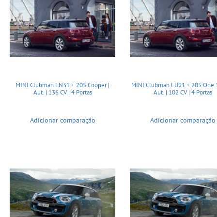
MINI Clubman LN31 + 205 Cooper |
MINI Clubman LU91 + 205 One 1
Aut. | 136 CV | 4 Portas
Aut. | 102 CV | 4 Portas
Adicionar comparação
Adicionar comparação