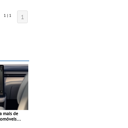
1 | 1
1
a mais de
tomóveis