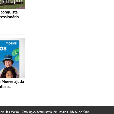
 conquista
cessionários
olta a
lta” com
1€
 de Utilização
Resolução Alternativa de Litígios
Mapa do Site