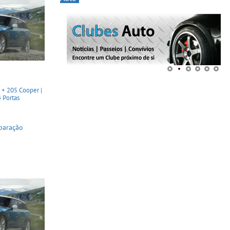
+ 205 Cooper |
4 Portas
paração