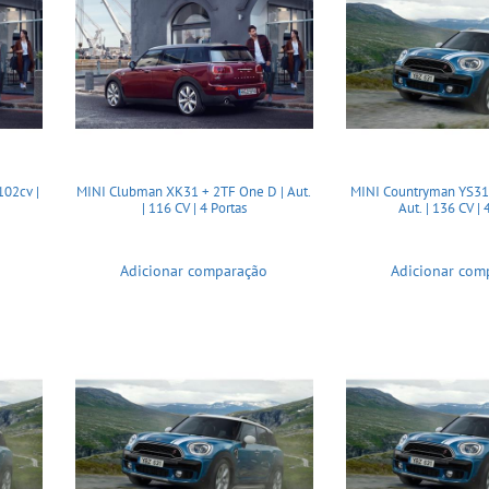
02cv |
MINI Clubman XK31 + 2TF One D | Aut.
MINI Countryman YS31 
| 116 CV | 4 Portas
Aut. | 136 CV | 
Adicionar comparação
Adicionar com