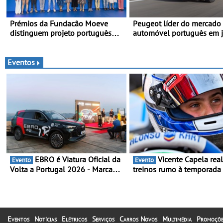
Prémios da Fundacão Moeve
Peugeot líder do mercado
distinguem projeto português
automóvel português em 
Fruta Feia pela promoção de uma
no primeiro semestre
transição ecológica justa
Eventos
EBRO é Viatura Oficial da
Vicente Capela realiza
Evento
Evento
Volta a Portugal 2026 - Marca
treinos rumo à temporada
reforça presença nacional ao
Campeonato Portugal Kart
lado da mítica prova de ciclismo
mira boa estreia - O Cam
e leva a sua gama SUV multi-
Portugal Karting 2026 dec
energia às estradas de Portugal
entre 1 de Março e 6 de
Setembro
Eventos
Notícias
Elétricos
Serviços
Carros Novos
Multimédia
Promoçõe