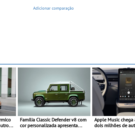
Adicionar comparação
rmico
Família Classic Defender v8 com
Apple Music chega 
outros
cor personalizada apresenta
dois milhões de au
 fresco
nova versão Double Cab
Volvo