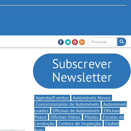
Agenda/Eventos
Automóveis Novos
Concessionários de Automóveis
Automóveis
usados
Oficinas de Automóveis
Oficinas
Pneus
Oficinas Vidros
Pilotos
Escolas de
Condução
Centros de Inspecção
Clubes
Auto