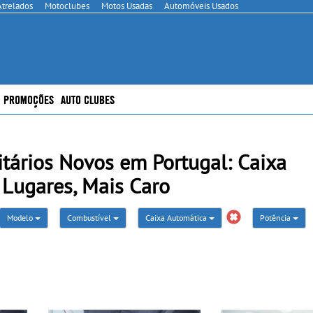
Atrelados
Motoclubes
Motos Usadas
Automóveis Usados
PROMOÇÕES
AUTO CLUBES
itários Novos em Portugal: Caixa
 Lugares, Mais Caro
Modelo
Combustível
Caixa Automática
Potência