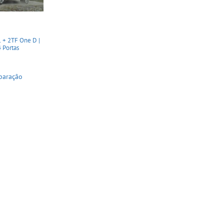
 + 2TF One D |
4 Portas
paração