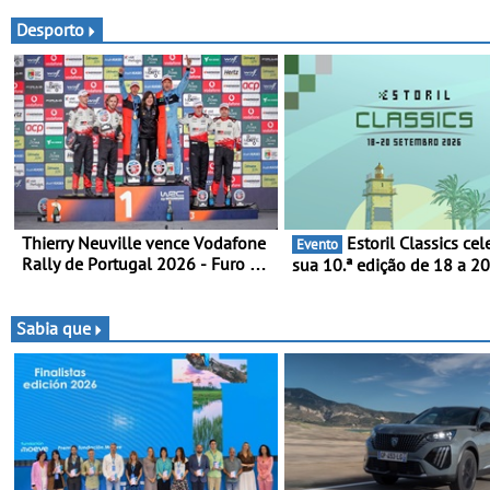
nos dias quentes de verão
Desporto
Thierry Neuville vence Vodafone
Estoril Classics celebra a
Evento
Rally de Portugal 2026 - Furo na
sua 10.ª edição de 18 a 2
penúltima especial tira triunfo a
Setembro de 2026
Ogier
Sabia que