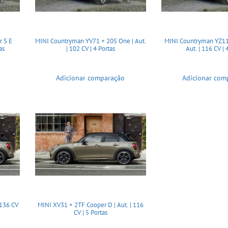
 S E
MINI Countryman YV71 + 205 One | Aut.
MINI Countryman YZ11
as
| 102 CV | 4 Portas
Aut. | 116 CV | 
Adicionar comparação
Adicionar com
 136 CV
MINI XV31 + 2TF Cooper D | Aut. | 116
CV | 5 Portas