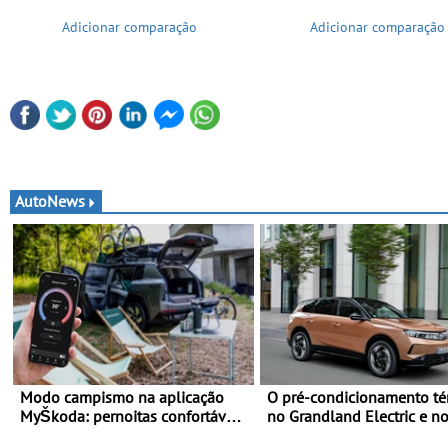
Adicionar comparação
Adicionar comparação
AutoNews
Modo campismo na aplicação
O pré-condicionamento té
MyŠkoda: pernoitas confortáveis
no Grandland Electric e n
em veículos elétricos
modelos Opel - Manter-se