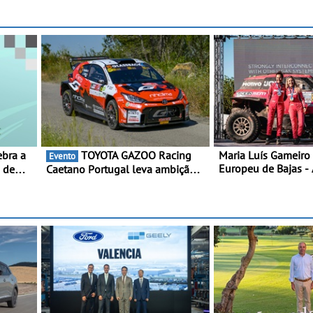
TOYOTA GAZOO Racing
Maria Luís Gameiro 
Evento
Europeu de Bajas - 
0 de
Caetano Portugal leva ambição
da Grécia
redobrada ao Rali da Madeira,
com Pedro Almeida e Kris Meeke