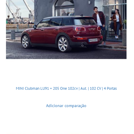
MINI Clubman LU91 + 205 One 102cv | Aut. | 102 CV | 4 Portas
Adicionar comparação