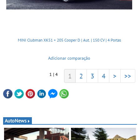
MINI Clubman XK51 + 205 Cooper D | Aut. | 150 CV | 4 Portas
Adicionar comparação
1 | 4
1
2
3
4
>
>>
AutoNews