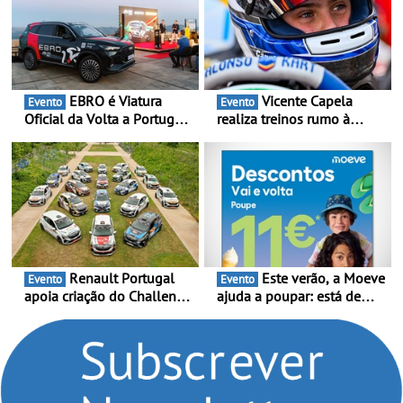
EBRO é Viatura
Vicente Capela
Evento
Evento
Oficial da Volta a Portugal
realiza treinos rumo à
2026 - Marca reforça
temporada do Campeonato
presença nacional ao lado
Portugal Karting e mira boa
da mítica prova de ciclismo
estreia - O Campeonato
e leva a sua gama SUV
Portugal Karting 2026
multi-energia às estradas
decorre entre 1 de Março e
de Portugal
6 de Setembro
Renault Portugal
Este verão, a Moeve
Evento
Evento
apoia criação do Challenge
ajuda a poupar: está de
Clio Rally5 - O
volta a campanha “Vai e
compromisso com o
Volta” com descontos de
automobilismo nacional
até 11€
continua em 2026