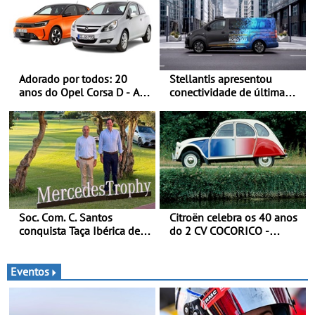
Adorado por todos: 20
Stellantis apresentou
anos do Opel Corsa D - A
conectividade de última
quarta geração do Corsa
geração e a plataforma L4-
celebra a estreia mundial
Ready™ na Move 2026,
no Salão Internacional do
em Londres
Automóvel Britânico, em
Londres
Soc. Com. C. Santos
Citroën celebra os 40 anos
conquista Taça Ibérica de
do 2 CV COCORICO -
Concessionários do
Quando o 2 CV vestiu a sua
MercedesTrophy
camisola tricolor
Eventos