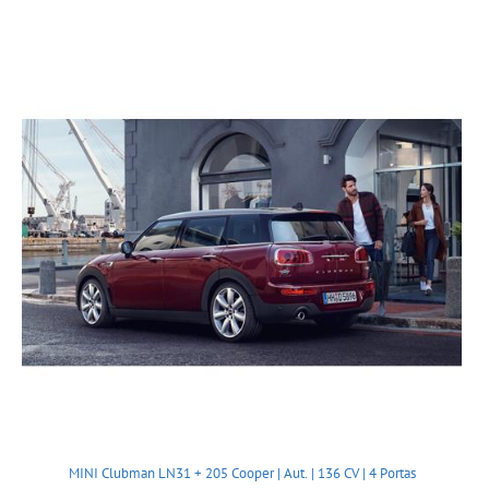
MINI Clubman LN31 + 205 Cooper | Aut. | 136 CV | 4 Portas