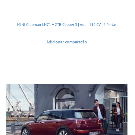
MINI Clubman LN71 + 2TB Cooper S | Aut. | 192 CV | 4 Portas
Adicionar comparação