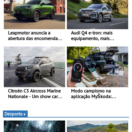
Leapmotor anuncia a
Audi Q4 e-tron: mais
abertura das encomendas
equipamento, mais
do B03X - Uma nova
tecnologia e uma oferta
referência no segmento
ainda mais competitiva -
dos crossovers urbanos
Até 740 quilómetros de
autonomia e carregamento
mais rápido
Citroën C3 Aircross Marine
Modo campismo na
Nationale - Um show car
aplicação MyŠkoda:
inédito que celebra 400
pernoitas confortáveis em
anos de compromisso e
veículos elétricos
inovação
Desporto