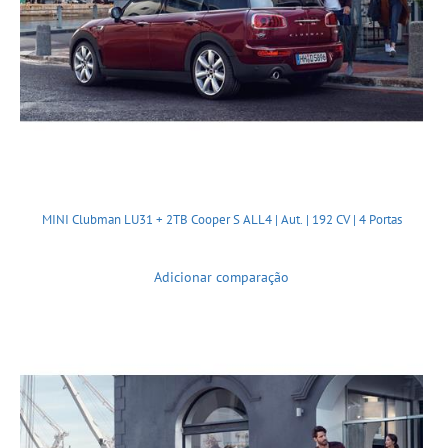
MINI Clubman LU31 + 2TB Cooper S ALL4 | Aut. | 192 CV | 4 Portas
Adicionar comparação