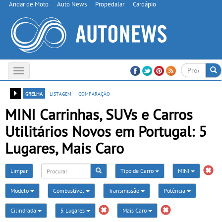
Andar de Moto
Auto News
Propedalar
Cardápio
Toggle
navigation
grelha
listagem
comparação
MINI Carrinhas, SUVs e Carros
Utilitários Novos em Portugal: 5
Lugares, Mais Caro
Limpar
Tipo de Carro
MINI
Modelo
Combustível
Transmissão
Potência
Cilindrada
5 Lugares
Mais Caro