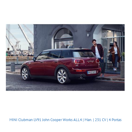
MINI Clubman LV91 John Cooper Works ALL4 | Man. | 231 CV | 4 Portas