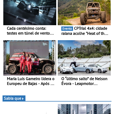
Cada centésimo conta:
CPTrial 4x4: cidade
Evento
testes em túnel de vento
raiana acolhe "Heat of the
para o OPEL GSE 27FE - O
Mountain" - Três dezenas
túnel de vento fornece
de equipas em Bragança
dados de alta precisão para
o equilíbrio, a eficiência e a
afinação do veículo
Maria Luís Gameiro lidera o
O “último salto” de Nelson
Europeu de Bajas - Após a
Évora - Leapmotor
Baja da Grécia
Portugal ao lado do
Campeão Olímpico num
momento histórico
Sabia que