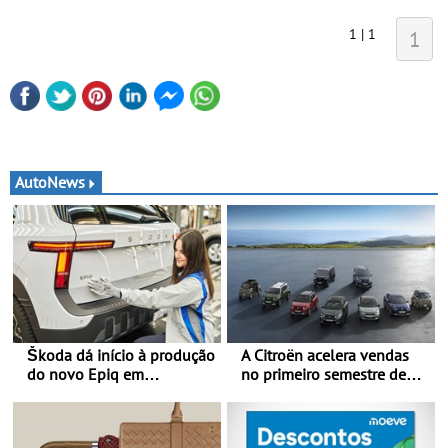
1 | 1
1
AutoNews
Škoda dá início à produção
A Citroën acelera vendas
do novo Epiq em
no primeiro semestre de
Pamplona, Espanha
2026 - Uma gama
renovada, uma dinâmica
confirmada