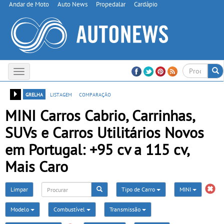
Andar de Moto
Auto News
Propedalar
Cardápio
Toggle
navigation
grelha
listagem
comparação
MINI Carros Cabrio, Carrinhas,
SUVs e Carros Utilitários Novos
em Portugal: +95 cv a 115 cv,
Mais Caro
Limpar
Tipo de Carro
MINI
Modelo
Combustível
Transmissão