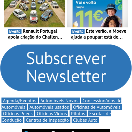
e leva a sua gama SUV
Portugal Karting 2026
multi-energia às estradas
decorre entre 1 de Março e
de Portugal
6 de Setembro
Renault Portugal
Este verão, a Moeve
Evento
Evento
apoia criação do Challenge
ajuda a poupar: está de
Clio Rally5 - O
volta a campanha “Vai e
compromisso com o
Volta” com descontos de
automobilismo nacional
até 11€
continua em 2026
Agenda/Eventos
Automóveis Novos
Concessionários de
Automóveis
Automóveis usados
Oficinas de Automóveis
Oficinas Pneus
Oficinas Vidros
Pilotos
Escolas de
Condução
Centros de Inspecção
Clubes Auto