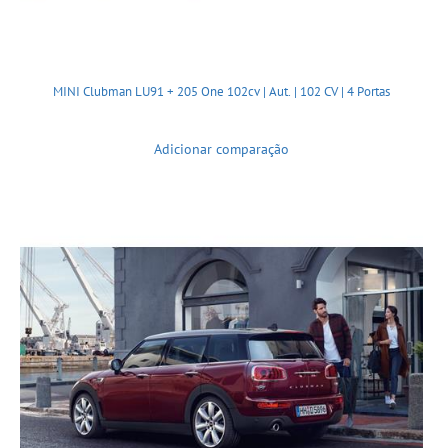
MINI Clubman LU91 + 205 One 102cv | Aut. | 102 CV | 4 Portas
Adicionar comparação