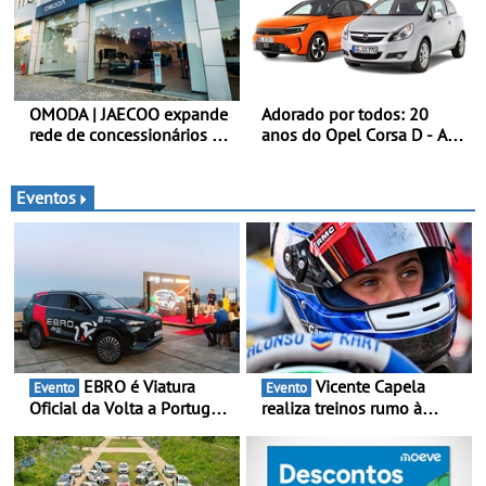
melhorar a experiência dos
clientes
OMODA | JAECOO expande
Adorado por todos: 20
rede de concessionários -
anos do Opel Corsa D - A
Reforço da cobertura a
quarta geração do Corsa
nível nacional continua em
celebra a estreia mundial
bom ritmo
no Salão Internacional do
Eventos
Automóvel Britânico, em
Londres
EBRO é Viatura
Vicente Capela
Evento
Evento
Oficial da Volta a Portugal
realiza treinos rumo à
2026 - Marca reforça
temporada do Campeonato
presença nacional ao lado
Portugal Karting e mira boa
da mítica prova de ciclismo
estreia - O Campeonato