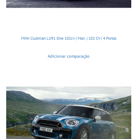
MINI Clubman LU91 One 102cv | Man. | 102 CV | 4 Portas
Adicionar comparação