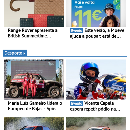
Range Rover apresenta a
Este verão, a Moeve
Evento
British Summertime
ajuda a poupar: está de
Collection - Uma expressão
volta a campanha “Vai e
requintada do luxo
Volta” com descontos de
moderno inspirada nos
até 11€
Desporto
rituais e momentos
culturais da época de verão
britânica
Maria Luís Gameiro lidera o
Vicente Capela
Evento
Europeu de Bajas - Após a
espera repetir pódio na
Baja da Grécia
categoria Rotax Júnior Max
em Castelo Branco - Depois
do 3.º lugar em Braga,